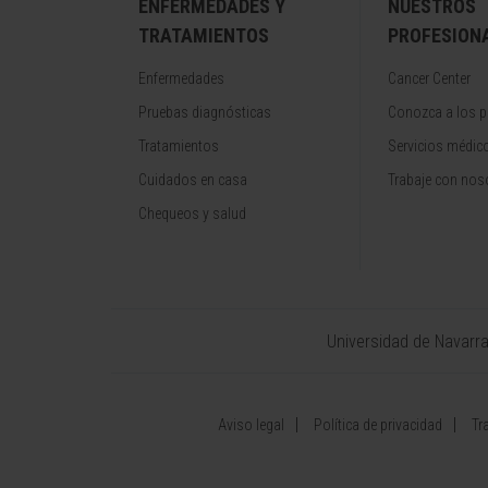
ENFERMEDADES Y
NUESTROS
TRATAMIENTOS
PROFESION
Enfermedades
Cancer Center
Pruebas diagnósticas
Conozca a los p
Tratamientos
Servicios médic
Cuidados en casa
Trabaje con nos
Chequeos y salud
Universidad de Navarr
Aviso legal
Política de privacidad
Tr