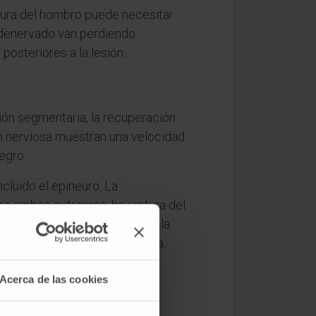
ltura del hombro puede necesitar
o denervado van perdiendo
osteriores a la lesión.
ión segmentaria, la recuperación
 nerviosa muestran una velocidad
egro.
cluido el epineuro. La
tre ambos extremos: hay rotura del
as se conservan (igual que en la
marca la diferencia pronóstica.
Acerca de las cookies