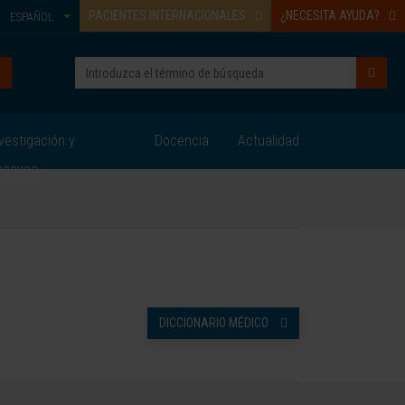
PACIENTES INTERNACIONALES
¿NECESITA AYUDA?
ESPAÑOL
vestigación y
Docencia
Actualidad
nsayos
DICCIONARIO MÉDICO