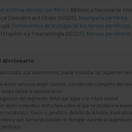
l sistema nervioso periférico
. Biblioteca Nacional de Med
gical Disorders and Stroke (NINDS).
Neuropatía periférica
.
rugía.
Fundamentos de la cirugía de los nervios periféricos
.
 Ortopédica y Traumatología (SECOT).
Nervios periféricos:
l diccionario
asociados a la axonotmesis, puede consultar las siguientes defi
e lesión nerviosa según Seddon, con sección completa del nerv
 rotura define la axonotmesis.
tegración del segmento distal que sigue a la rotura axonal.
n tejido conjuntivo, estructura sobre la que se produce la lesión
n metabólico, tóxico o genético, distinto de la lesión traumátic
 periférica que forma las bandas de Büngner durante la regeneraci
 periférico.