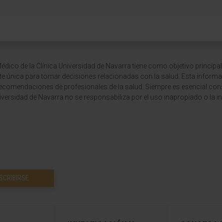
dico de la Clínica Universidad de Navarra tiene como objetivo principal
te única para tomar decisiones relacionadas con la salud. Esta informa
recomendaciones de profesionales de la salud. Siempre es esencial consu
versidad de Navarra no se responsabiliza por el uso inapropiado o la in
SCRIBIRSE