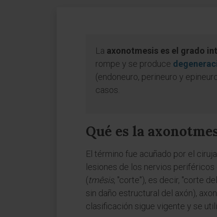
La
axonotmesis es el grado int
rompe y se produce
degeneraci
(endoneuro, perineuro y epineur
casos.
Qué es la axonotmes
El término fue acuñado por el ciruj
lesiones de los nervios periféricos
(
tmêsis
, "corte"), es decir, "corte
sin daño estructural del axón), ax
clasificación sigue vigente y se util