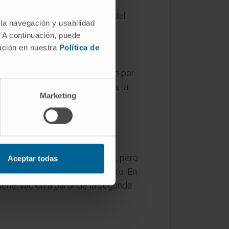
rte"). Literalmente, "sección del
 la navegación y usabilidad
. A continuación, puede
mación en nuestra
Política de
rvadas. El axón regenera guiado por
e la lesión y el órgano diana, la
Marketing
entaje pequeño de axonotmesis
de regeneración.
ectromiografía?
 por el bloqueo de conducción, pero
Aceptar todas
el axón distal permanece íntegro. En
denervación a partir de la segunda