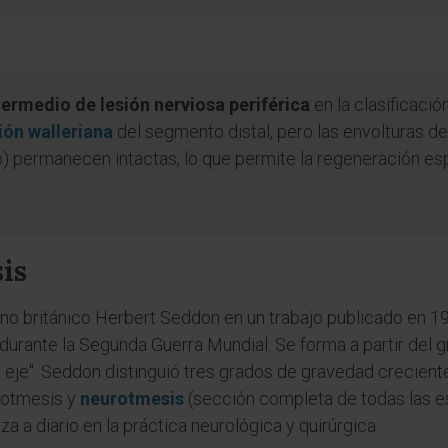
ermedio de lesión nerviosa periférica
en la clasificaci
ón walleriana
del segmento distal, pero las envolturas de
o) permanecen intactas, lo que permite la regeneración es
is
ano británico Herbert Seddon en un trabajo publicado en 19
 durante la Segunda Guerra Mundial. Se forma a partir del 
 del eje". Seddon distinguió tres grados de gravedad crecien
onotmesis y
neurotmesis
(sección completa de todas las es
iza a diario en la práctica neurológica y quirúrgica.