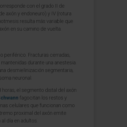
orresponde con el grado II de
de axón y endoneuro) y IV (rotura
onotmesis resulta más variable que
axón en su camino de vuelta.
o periférico. Fracturas cerradas,
s mantenidas durante una anestesia
 una desmielinización segmentaria,
 soma neuronal.
 horas, el segmento distal del axón
 Schwann
fagocitan los restos y
umnas celulares que funcionan como
extremo proximal del axón emite
l día en adultos.