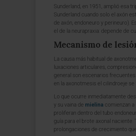
Sunderland, en 1951, amplió esa tr
Sunderland cuando solo el axón está
de axón, endoneuro y perineuro). E
el de la neurapraxia: depende de c
Mecanismo de lesió
La causa más habitual de axonotmesi
luxaciones articulares, compresio
general son escenarios frecuentes. 
en la axonotmesis el cilindroeje s
Lo que ocurre inmediatamente despu
y su vaina de
mielina
comienzan a d
proliferan dentro del tubo endone
guía para el brote axonal naciente
prolongaciones de crecimiento que