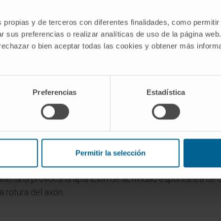
 a partir del griego ἄξων ("eje", por el axón) y τμῆσις ("co
s propias y de terceros con diferentes finalidades, como permitir
r sus preferencias o realizar analíticas de uso de la página web
 rechazar o bien aceptar todas las cookies y obtener más infor
pera sola?
mpre que las envolturas conjuntivas del nervio estén prese
roximadamente 1 mm diario. Factores como la distancia entr
Preferencias
Estadística
 tejido cicatricial influyen en el resultado final. Un porc
vio del tejido fibroso que bloquea el avance de los brotes 
axonotmesis de una neurapraxia en la el
neurapraxia, los potenciales de unidad motora desaparecen
Permitir la selección
 (fibrilaciones ni ondas positivas) en el músculo, porque 
lleriana provoca la aparición de actividad espontánea de 
a rotura del axón.