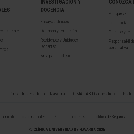
INVESTIGACIÓN Y
CONOZCA L
ALES
DOCENCIA
Por qué venir
Ensayos clínicos
Tecnología
rofesionales
Docencia y formación
Premios y rec
os
Residentes y Unidades
Responsabilida
Docentes
corporativa
otros
Área para profesionales
a
Cima Universidad de Navarra
CIMA LAB Diagnostics
Instit
atamiento datos personales
Política de cookies
Política de Seguridad de
©
CLÍNICA UNIVERSIDAD DE NAVARRA 2026