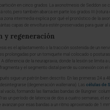
ipartición en cinco grados. La axonotmesis de Seddon se c
 roto, pero también abarca en parte los grados III (rotura 
sa zona intermedia explica por qué el pronóstico de la ax
uántas capas de envoltura estén preservadas para guiar al 
n y regeneración
s es el aplastamiento o la tracción sostenida de un nervi
nes prolongadas por un torniquete mal colocado o postura
A diferencia de la neurapraxia, donde la lesión se limita a
e fragmenta y el segmento distal pierde su conexión con el
és sigue un patrón bien descrito. En las primeras 24 a 48
esintegrarse (degeneración walleriana). Las
células de
ural vacío, formando las llamadas bandas de Büngner: col
. Tras un período de latencia de dos a cuatro semanas, el 
 avanzan por esas bandas a un ritmo aproximado de 1 mm a