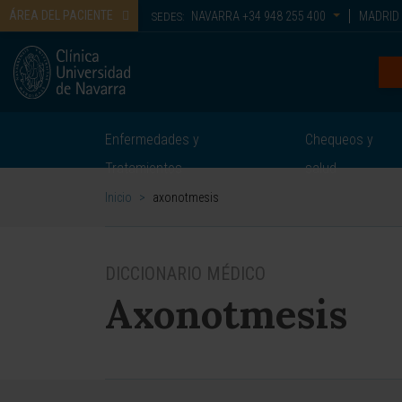
ÁREA DEL PACIENTE
NAVARRA
+34 948 255 400
MADRID
SEDES:
Enfermedades y
Chequeos y
Tratamientos
salud
Inicio
>
axonotmesis
DICCIONARIO MÉDICO
Axonotmesis