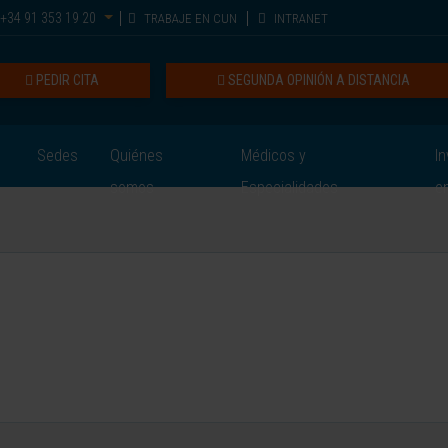
+34 91 353 19 20
TRABAJE EN CUN
INTRANET
PEDIR CITA
SEGUNDA OPINIÓN A DISTANCIA
Sedes
Quiénes
Médicos y
In
somos
Especialidades
e