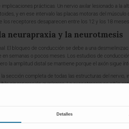
implicaciones prácticas. Un nervio axilar lesionado a la a
ltoides, y en ese intervalo las placas motoras del múscul
e los receptores desaparecen entre los 12 y los 18 meses p
la neurapraxia y la neurotmesis
onal. El bloqueo de conducción se debe a una desmielinizac
e en semanas o pocos meses. Los estudios de conducción
ero la amplitud distal se mantiene porque el axón sigue ínt
la sección completa de todas las estructuras del nervio, in
le sin reparación quirúrgica. La axonotmesis se sitúa en
gual que en la neurotmesis), pero las envolturas conjuntiv
en). Esa integridad del tubo endoneural es el factor que 
es
Detalles
bra axonotmesis?