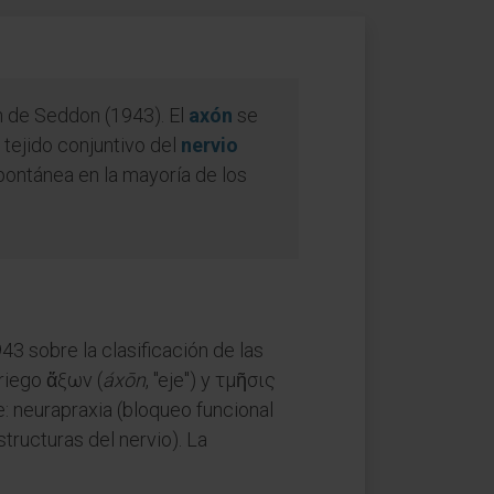
ón de Seddon (1943). El
axón
se
 tejido conjuntivo del
nervio
pontánea en la mayoría de los
43 sobre la clasificación de las
griego ἄξων (
áxōn
, "eje") y τμῆσις
te: neurapraxia (bloqueo funcional
tructuras del nervio). La