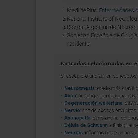
MedlinePlus.
Enfermedades de
National Institute of Neurolo
Revista Argentina de Neuroci
Sociedad Española de Cirugía
residente.
Entradas relacionadas en e
Si desea profundizar en conceptos 
Neurotmesis
: grado más grave d
Axón
: prolongación neuronal cuya
Degeneración walleriana
: desin
Nervio
: haz de axones envueltos e
Axonopatía
: daño axonal de orige
Célula de Schwann
: célula glial
Neuritis
: inflamación de un nervio