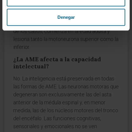
infancia y afecta de forma selectiva a la
motoneurona inferior. La
esclerosis
lateral
Denegar
amiotrófica (ELA) es esporádica en la mayoría
de los casos, comienza en la edad adulta y
lesiona tanto la motoneurona superior como la
inferior.
¿La AME afecta a la capacidad
intelectual?
No. La inteligencia está preservada en todas
las formas de AME. Las neuronas motoras que
degeneran son exclusivamente las del asta
anterior de la médula espinal y, en menor
medida, las de los núcleos motores del tronco
del encéfalo. Las funciones cognitivas,
sensoriales y emocionales no se ven