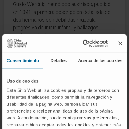
Guido Werdnig, neurólogo austríaco, publicó
en 1891 la primera descripción detallada de
dos hermanos con debilidad muscular
progresiva de inicio infantil y hallazgos
anatomopatológicos que demostraban la
pérdida de neuronas motoras en la médula
espinal. Un año después, Johann Hoffmann, en
Heidelberg, amplió la serie con nuevos casos
Consentimiento
Detalles
Acerca de las cookies
y confirmó que la lesión primaria asentaba en
el asta anterior, no en el
músculo
. La epónima
Uso de cookies
enfermedad de Werdnig-Hoffmann se
consolidó rápidamente en la literatura
Este Sitio Web utiliza cookies propias y de terceros con
neurológica de lengua alemana. El nombre
diferentes finalidades, como permitir la navegación y
usabilidad de la página web, personalizar sus
todavía se utiliza para designar la forma
preferencias o realizar analíticas de uso de la página
infantil grave (tipo I), aunque la nomenclatura
web. A continuación, puede configurar sus preferencias,
moderna prefiere la clasificación numérica.
rechazar o bien aceptar todas las cookies y obtener más