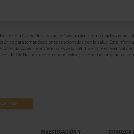
dico de la Clínica Universidad de Navarra tiene como objetivo principal
te única para tomar decisiones relacionadas con la salud. Esta informa
recomendaciones de profesionales de la salud. Siempre es esencial consu
versidad de Navarra no se responsabiliza por el uso inapropiado o la in
SCRIBIRSE
INVESTIGACIÓN Y
CONOZCA L