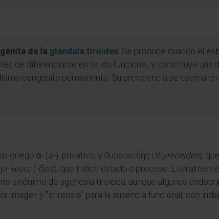
ngénita de la
glándula tiroides
. Se produce cuando el es
ntes de diferenciarse en tejido funcional, y constituye una
idismo congénito permanente. Su prevalencia se estima en
jo griego ἀ- (
a-
), privativo, y θυρεοειδής (
thyreoeidés
), qu
ijo -ωσις (
-ōsis
), que indica estado o proceso. Literalmente
omo sinónimo de agenesia tiroidea, aunque algunos endocri
 imagen y "atireosis" para la ausencia funcional, con ind