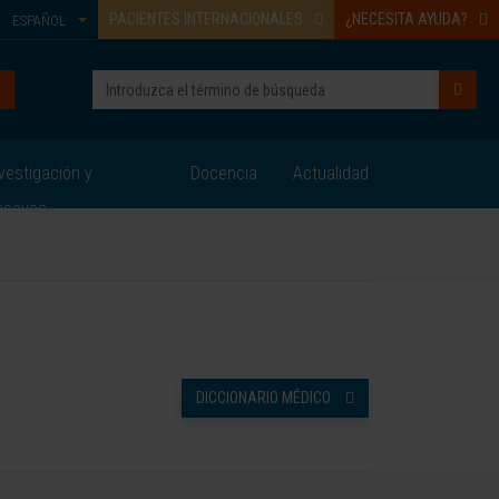
PACIENTES INTERNACIONALES
¿NECESITA AYUDA?
ESPAÑOL
vestigación y
Docencia
Actualidad
nsayos
DICCIONARIO MÉDICO