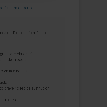
inePlus en español
.
ones del Diccionario médico:
migración embrionaria.
suelo de la boca.
o en la atireosis.
iste.
to grave no recibe sustitución
l tiroides.