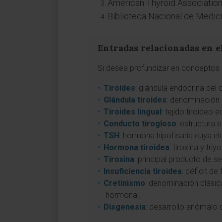
American Thyroid Association
Biblioteca Nacional de Medic
Entradas relacionadas en e
Si desea profundizar en conceptos a
Tiroides
: glándula endocrina del
Glándula tiroides
: denominación 
Tiroides lingual
: tejido tiroideo 
Conducto tirogloso
: estructura 
TSH
: hormona hipofisaria cuya el
Hormona tiroidea
: tiroxina y tr
Tiroxina
: principal producto de 
Insuficiencia tiroidea
: déficit d
Cretinismo
: denominación clásic
hormonal.
Disgenesia
: desarrollo anómalo d