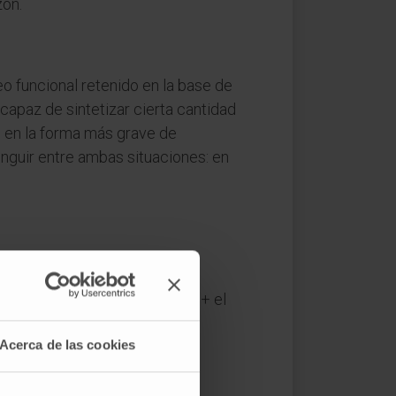
zón.
eo funcional retenido en la base de
 capaz de sintetizar cierta cantidad
rte en la forma más grave de
nguir entre ambas situaciones: en
bra que da nombre al tiroides) + el
ener tiroides".
Acerca de las cookies