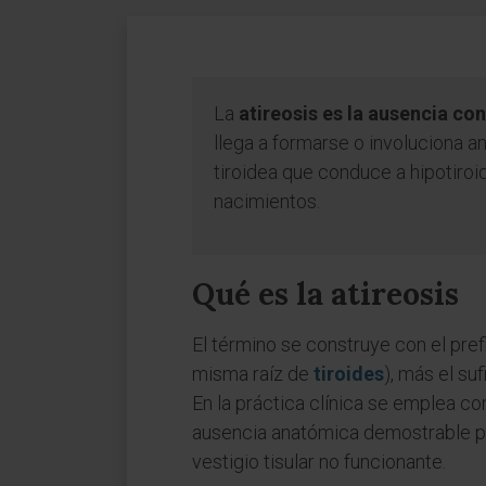
La
atireosis es la ausencia co
llega a formarse o involuciona a
tiroidea que conduce a hipotiro
nacimientos.
Qué es la atireosis
El término se construye con el prefi
misma raíz de
tiroides
), más el suf
En la práctica clínica se emplea c
ausencia anatómica demostrable por
vestigio tisular no funcionante.