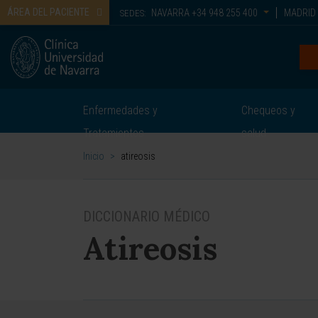
ÁREA DEL PACIENTE
NAVARRA
+34 948 255 400
MADRID
SEDES:
Enfermedades y
Chequeos y
Tratamientos
salud
Inicio
>
atireosis
DICCIONARIO MÉDICO
Atireosis