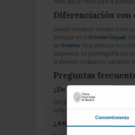
niñas que en niños; para la atireosi
Diferenciación con e
Cuando el esbozo tiroideo inicia su
la lengua: es el
tiroides lingual
. Es
de
tiroxina
. En la atireosis no exi
disgenesia. La gammagrafía con te
la atireosis no aparece captación 
Preguntas frecuent
¿De dónde viene la palab
Del griego: prefijo privativo ἀ- ("si
sufijo -ωσις (
-ōsis
), que indica un e
Consentimiento
¿Atireosis y agenesia ti