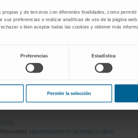
clínicos, sí. Algunos endocrinólogos diferencian entre "a
a funcional), pero el uso habitual los trata como sinónimos.
s propias y de terceros con diferentes finalidades, como permitir
r sus preferencias o realizar analíticas de uso de la página web
l nacer?
 rechazar o bien aceptar todas las cookies y obtener más infor
ado neonatal, sí. La prueba del talón incluye la medición 
as tiroideas. El recién nacido con atireosis suele parece
oideas maternas a través de la placenta; sin ese cribado, 
Preferencias
Estadística
starse.
n esporádicos. Se estima que solo un 2 % de las disgenesi
Permitir la selección
 asociado a mutaciones en genes como PAX8 o FOXE1.
95713)
.
fesionales).
Hipotiroidismo en lactantes y niños
.