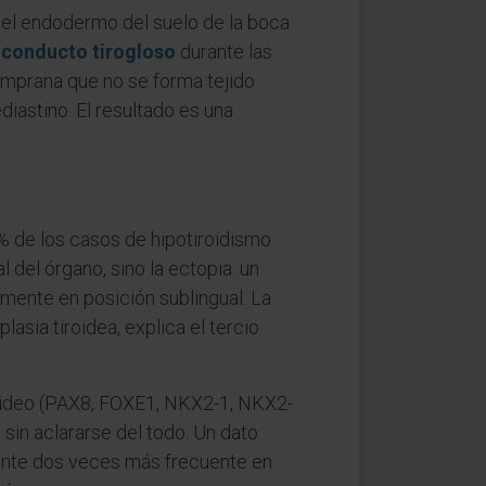
n el endodermo del suelo de la boca
l
conducto tirogloso
durante las
emprana que no se forma tejido
ediastino. El resultado es una
 % de los casos de hipotiroidismo
 del órgano, sino la ectopia: un
mente en posición sublingual. La
lasia tiroidea, explica el tercio
iroideo (PAX8, FOXE1, NKX2-1, NKX2-
sin aclararse del todo. Un dato
amente dos veces más frecuente en