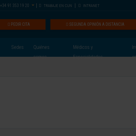
+34 91 353 19 20
TRABAJE EN CUN
INTRANET
PEDIR CITA
SEGUNDA OPINIÓN A DISTANCIA
Sedes
Quiénes
Médicos y
In
somos
Especialidades
e