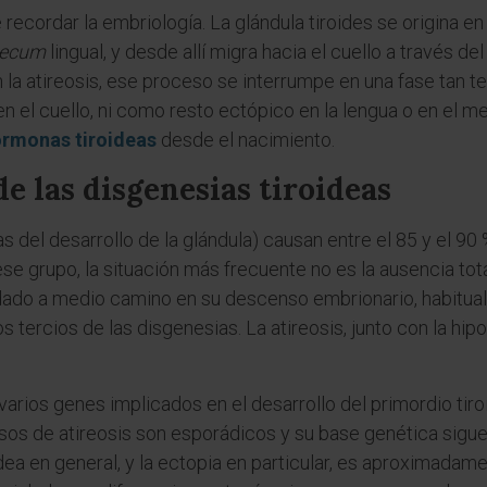
 recordar la embriología. La glándula tiroides se origina e
aecum
lingual, y desde allí migra hacia el cuello a través de
la atireosis, ese proceso se interrumpe en una fase tan t
 en el cuello, ni como resto ectópico en la lengua o en el m
rmonas tiroideas
desde el nacimiento.
de las disgenesias tiroideas
s del desarrollo de la glándula) causan entre el 85 y el 90
 grupo, la situación más frecuente no es la ausencia total
dado a medio camino en su descenso embrionario, habitual
tercios de las disgenesias. La atireosis, junto con la hipop
varios genes implicados en el desarrollo del primordio t
sos de atireosis son esporádicos y su base genética sigue 
oidea en general, y la ectopia en particular, es aproximad