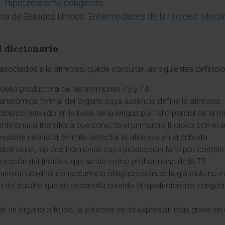
.
Hipotiroidismo congénito
.
ina de Estados Unidos.
Enfermedades de la tiroides. Medl
l diccionario
sociados a la atireosis, puede consultar las siguientes definici
 cuello productora de las hormonas T3 y T4.
anatómica formal del órgano cuya ausencia define la atireosis.
ectópico retenido en la base de la lengua por fallo parcial de la 
embrionaria transitoria que conecta el primordio tiroideo con el 
evación neonatal permite detectar la atireosis en el cribado.
iyodotironina, las dos hormonas cuya producción falta por complet
secreción del tiroides, que actúa como prohormona de la T3.
e función tiroidea, consecuencia obligada cuando la glándula no ex
a del cuadro que se desarrolla cuando el hipotiroidismo congéni
e un órgano o tejido; la atireosis es su expresión más grave en e