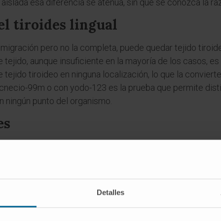
s aislada esa diferencia se atenúa, sin que se conozca la ra
l tiroides lingual
 migración pero no la completa, puede quedar tejido tiroid
e tejido, aunque insuficiente en la mayoría de los casos, es
ste tejido tiroideo en ninguna localización, lo que la convie
cnecio-99m o con yodo-123 es la prueba que permite disti
en ningún punto del organismo.
es
ra atireosis?
n") + θυρεοειδής (
thyreoeidés
, "en forma de escudo", la pala
stado patológico. La traducción literal sería "estado de no t
Detalles
roidea son lo mismo?