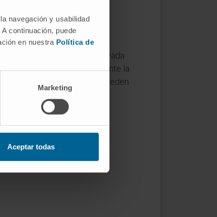
genesia" (ausencia anatómica
 la navegación y usabilidad
. A continuación, puede
mación en nuestra
Política de
de
TSH
, que aparece muy elevada
r normal al nacer porque durante la
los primeros signos clínicos pueden
Marketing
as tiroideas tienen un
Aceptar todas