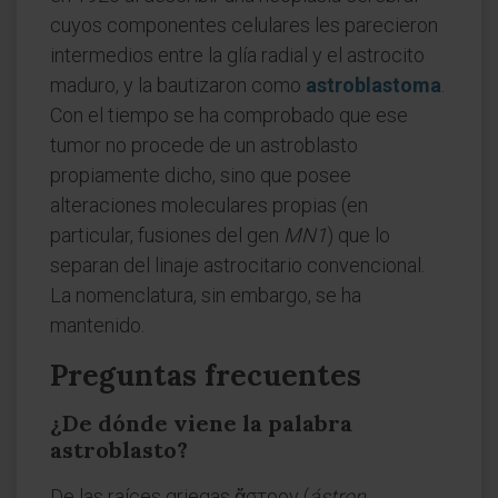
cuyos componentes celulares les parecieron
intermedios entre la glía radial y el astrocito
maduro, y la bautizaron como
astroblastoma
.
Con el tiempo se ha comprobado que ese
tumor no procede de un astroblasto
propiamente dicho, sino que posee
alteraciones moleculares propias (en
particular, fusiones del gen
MN1
) que lo
separan del linaje astrocitario convencional.
La nomenclatura, sin embargo, se ha
mantenido.
Preguntas frecuentes
¿De dónde viene la palabra
astroblasto?
De las raíces griegas ἄστρον (
ástron
,