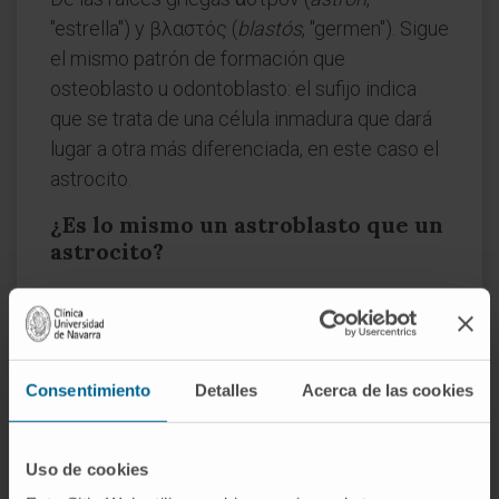
"estrella") y βλαστός (
blastós
, "germen"). Sigue
el mismo patrón de formación que
osteoblasto u odontoblasto: el sufijo indica
que se trata de una célula inmadura que dará
lugar a otra más diferenciada, en este caso el
astrocito.
¿Es lo mismo un astroblasto que un
astrocito?
No. El astroblasto es la forma inmadura; el
astrocito, la célula completamente
diferenciada. La relación es comparable a la
que existe entre un osteoblasto y un
Consentimiento
Detalles
Acerca de las cookies
osteocito en el hueso, con la salvedad de que
en el sistema nervioso la transición entre
Uso de cookies
precursor y célula madura no está tan definida