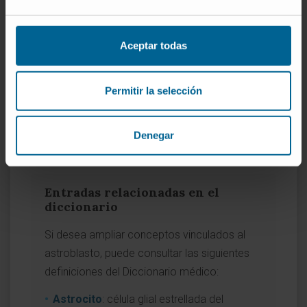
primario en adultos
.
Manual MSD (versión para
profesionales).
Gliomas
.
Aceptar todas
Instituto Nacional del Cáncer (NCI).
Gliomas infantiles, incluidos
Permitir la selección
astrocitomas
.
Departamento de Biología Funcional,
Universidad de Vigo.
Astrocito. Atlas de
Denegar
Histología Vegetal y Animal
.
Entradas relacionadas en el
diccionario
Si desea ampliar conceptos vinculados al
astroblasto, puede consultar las siguientes
definiciones del Diccionario médico:
Astrocito
: célula glial estrellada del