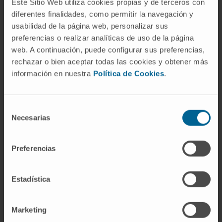
Este Sitio Web utiliza cookies propias y de terceros con
morfológicamente como en el tejido óseo.
diferentes finalidades, como permitir la navegación y
¿El astroblastoma se origina en
usabilidad de la página web, personalizar sus
astroblastos?
preferencias o realizar analíticas de uso de la página
web. A continuación, puede configurar sus preferencias,
Esa fue la hipótesis de Bailey y Cushing en
rechazar o bien aceptar todas las cookies y obtener más
1926, pero los datos moleculares actuales no
información en nuestra
Política de Cookies
.
la respaldan. El astroblastoma presenta
alteraciones genéticas (fusiones de
MN1
) que
Selección
lo clasifican como una entidad independiente.
Necesarias
de
Hoy se acepta que el nombre es un vestigio
consentimiento
de la nomenclatura histológica original, no una
Preferencias
descripción precisa de la célula de origen del
tumor.
Estadística
Referencias
MedlinePlus en español.
Tumor cerebral
Marketing