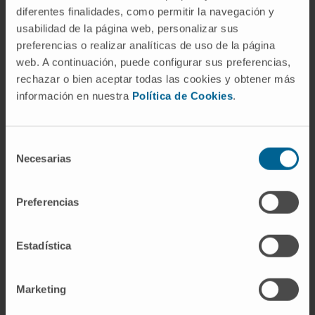
diferentes finalidades, como permitir la navegación y
en niños
.
usabilidad de la página web, personalizar sus
preferencias o realizar analíticas de uso de la página
web. A continuación, puede configurar sus preferencias,
Consulte también la información
rechazar o bien aceptar todas las cookies y obtener más
clínica completa sobre el
información en nuestra
Política de Cookies
.
astigmatismo
Si busca información sobre síntomas,
Selección
diagnóstico y opciones de corrección,
Necesarias
de
puede consultar la
ficha clínica del
consentimiento
astigmatismo
elaborada por el
Preferencias
Departamento de Oftalmología de la
Clínica Universidad de Navarra.
Estadística
Marketing
Entradas relacionadas en el