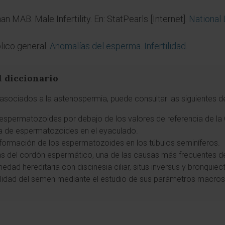
n MAB. Male Infertility. En: StatPearls [Internet].
National 
lico general.
Anomalías del esperma. Infertilidad
.
l diccionario
asociados a la astenospermia, puede consultar las siguientes de
 espermatozoides por debajo de los valores de referencia de la
a de espermatozoides en el eyaculado.
formación de los espermatozoides en los túbulos seminíferos.
nas del cordón espermático, una de las causas más frecuentes de
medad hereditaria con discinesia ciliar, situs inversus y bronquiec
 calidad del semen mediante el estudio de sus parámetros macr