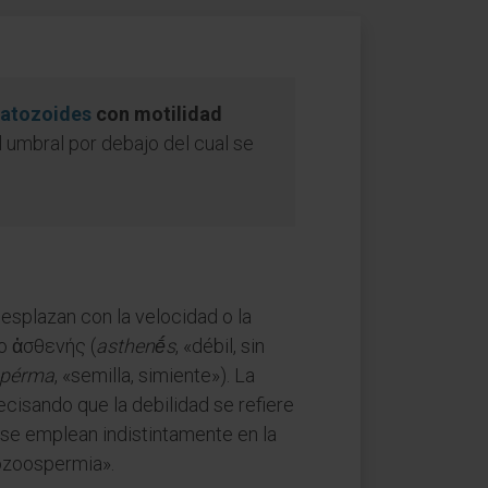
atozoides
con motilidad
l umbral por debajo del cual se
esplazan con la velocidad o la
go ἀσθενής (
asthenḗs
, «débil, sin
pérma
, «semilla, simiente»). La
recisando que la debilidad se refiere
 se emplean indistintamente en la
nozoospermia».