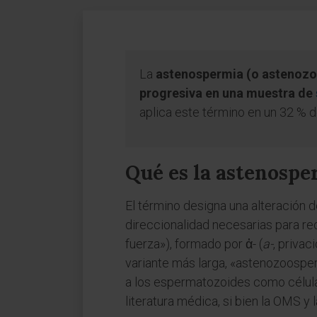
La
astenospermia (o astenozo
progresiva en una muestra de
aplica este término en un 32 % d
Qué es la astenospe
El término designa una alteración 
direccionalidad necesarias para re
fuerza»), formado por ἀ- (
a-
, privac
variante más larga, «astenozoospe
a los espermatozoides como células
literatura médica, si bien la OMS 