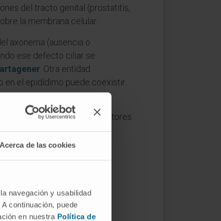
es del tracto genital (prostatitis,
sobre la membrana celular.
del axonema (ausencia o
ndo ese defecto ciliar se
artagener
. Otra entidad
o en el epidídimo puede coexistir
 superficie del flagelo) y factores
o.
Acerca de las cookies
grama
permatozoides pero todos con
den se habla de
 la navegación y usabilidad
. A continuación, puede
mación en nuestra
Política de