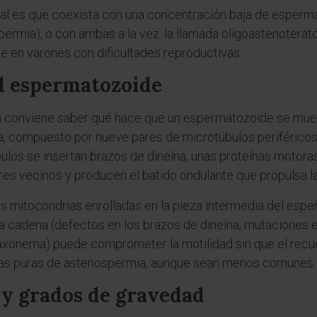
ual es que coexista con una concentración baja de esperm
permia), o con ambas a la vez: la llamada oligoastenoterat
e en varones con dificultades reproductivas.
el espermatozoide
conviene saber qué hace que un espermatozoide se mueva. 
, compuesto por nueve pares de microtúbulos periféricos
bulos se insertan brazos de dineína, unas proteínas motoras
es vecinos y producen el batido ondulante que propulsa la 
s mitocondrias enrolladas en la pieza intermedia del espe
ta cadena (defectos en los brazos de dineína, mutaciones 
 axonema) puede comprometer la motilidad sin que el recue
rmas puras de astenospermia, aunque sean menos comunes 
 y grados de gravedad