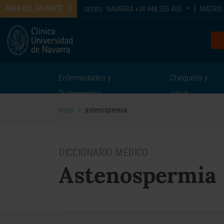
ÁREA DEL PACIENTE
NAVARRA
+34 948 255 400
MADRID
SEDES:
Enfermedades y
Chequeos y
Tratamientos
salud
Inicio
>
astenospermia
DICCIONARIO MÉDICO
Astenospermia