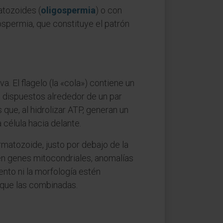
atozoides (
oligospermia
) o con
ospermia, que constituye el patrón
El flagelo (la «cola») contiene un
 dispuestos alrededor de un par
 que, al hidrolizar ATP, generan un
célula hacia delante.
rmatozoide, justo por debajo de la
en genes mitocondriales, anomalías
nto ni la morfología estén
que las combinadas.