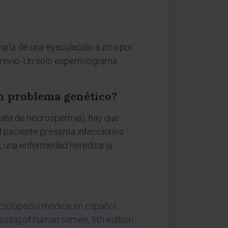
aría de una eyaculación a otra por
 previo. Un solo espermiograma
un problema genético?
rata de necrospermia), hay que
el paciente presenta infecciones
r, una enfermedad hereditaria
nciclopedia médica en español
.
sing of human semen, 6th edition.