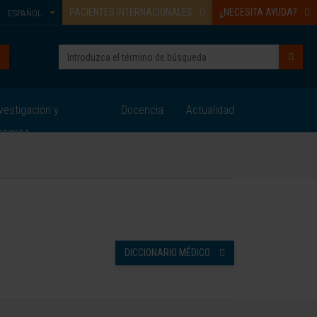
PACIENTES INTERNACIONALES
¿NECESITA AYUDA?
ESPAÑOL
vestigación y
Docencia
Actualidad
nsayos
DICCIONARIO MÉDICO