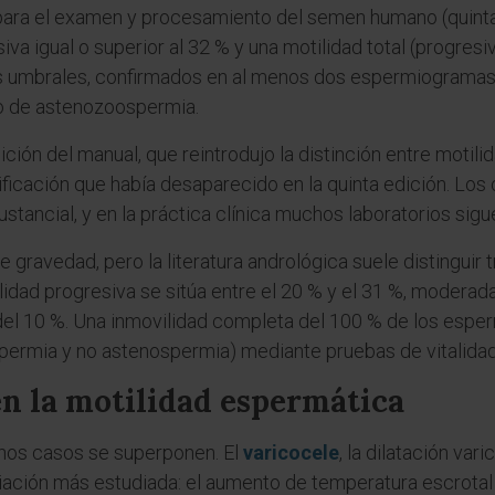
para el examen y procesamiento del semen humano (quinta
va igual o superior al 32 % y una motilidad total (progresi
os umbrales, confirmados en al menos dos espermiogramas
go de astenozoospermia.
ción del manual, que reintrodujo la distinción entre motili
ificación que había desaparecido en la quinta edición. Los c
tancial, y en la práctica clínica muchos laboratorios sig
de gravedad, pero la literatura andrológica suele distinguir 
idad progresiva se sitúa entre el 20 % y el 31 %, moderad
del 10 %. Una inmovilidad completa del 100 % de los espe
permia y no astenospermia) mediante pruebas de vitalidad
n la motilidad espermática
hos casos se superponen. El
varicocele
, la dilatación var
ciación más estudiada: el aumento de temperatura escrotal 