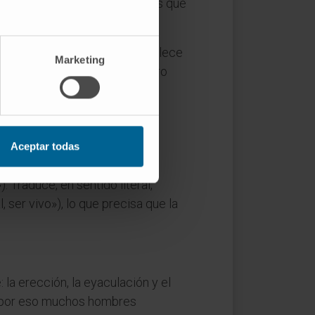
de motilidad si no hay células que
viles. La distinción se establece
Marketing
brana está rota; uno vivo pero
Aceptar todas
»). Traduce, en sentido literal,
l, ser vivo»), lo que precisa que la
la erección, la eyaculación y el
 y por eso muchos hombres