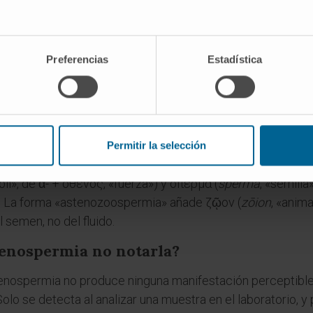
leta de espermatozoides en el eyaculado. No cabe hablar 
 los espermatozoides están muertos, no simplemente inmó
Preferencias
Estadística
rmatozoide muerto capta el colorante eosina porque su mem
es
Permitir la selección
bra «astenospermia»?
ébil», de ἀ- + σθένος, «fuerza») y σπέρμα (
spérma
, «semilla
r». La forma «astenozoospermia» añade ζῷον (
zōion
, «anima
l semen, no del fluido.
enospermia no notarla?
stenospermia no produce ninguna manifestación perceptible: 
lo se detecta al analizar una muestra en el laboratorio,