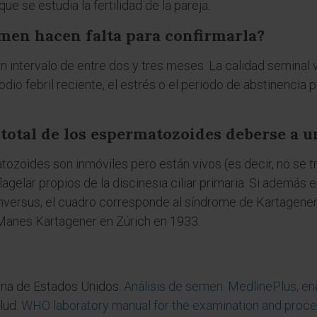
 se estudia la fertilidad de la pareja.
men hacen falta para confirmarla?
intervalo de entre dos y tres meses. La calidad seminal v
dio febril reciente, el estrés o el periodo de abstinencia
total de los espermatozoides deberse a 
tozoides son inmóviles pero están vivos (es decir, no se t
gelar propios de la discinesia ciliar primaria. Si además 
s inversus, el cuadro corresponde al síndrome de Kartagene
Manes Kartagener en Zúrich en 1933.
ina de Estados Unidos.
Análisis de semen. MedlinePlus, e
lud.
WHO laboratory manual for the examination and proces