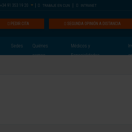
+34 91 353 19 20
TRABAJE EN CUN
INTRANET
PEDIR CITA
SEGUNDA OPINIÓN A DISTANCIA
Sedes
Quiénes
Médicos y
In
somos
Especialidades
e