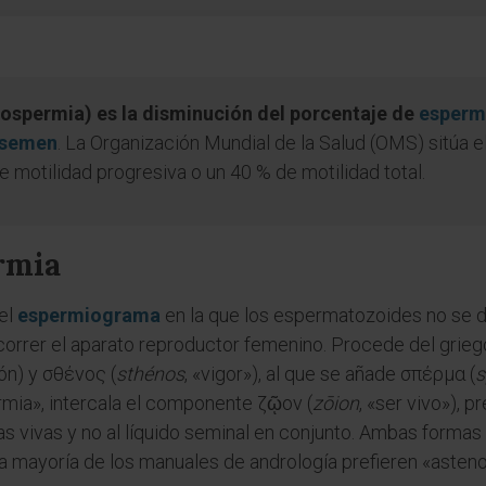
ospermia) es la disminución del porcentaje de
esperm
semen
. La Organización Mundial de la Salud (OMS) sitúa e
e motilidad progresiva o un 40 % de motilidad total.
rmia
del
espermiograma
en la que los espermatozoides no se d
correr el aparato reproductor femenino. Procede del grie
ión) y σθένος (
sthénos
, «vigor»), al que se añade σπέρμα (
s
rmia», intercala el componente ζῷον (
zōion
, «ser vivo»), p
 vivas y no al líquido seminal en conjunto. Ambas formas
y la mayoría de los manuales de andrología prefieren «aste