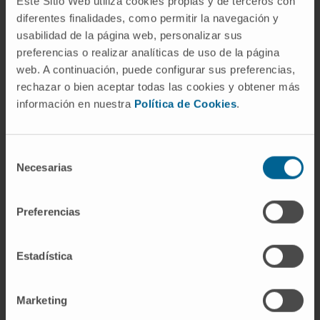
Este Sitio Web utiliza cookies propias y de terceros con
parte del material analítico.
diferentes finalidades, como permitir la navegación y
usabilidad de la página web, personalizar sus
¿Se utiliza la asociación libre fuera
preferencias o realizar analíticas de uso de la página
del psicoanálisis?
web. A continuación, puede configurar sus preferencias,
rechazar o bien aceptar todas las cookies y obtener más
Sí, aunque con matices. Varias
psicoterapias
información en nuestra
Política de Cookies
.
de orientación psicodinámica incorporan
elementos de la asociación libre,
adaptándolos a formatos más breves o
Selección
Necesarias
de
focalizados. En la investigación experimental,
consentimiento
las tareas de asociación libre de palabras se
emplean para estudiar la estructura de la
Preferencias
memoria semántica, con un enfoque
puramente cognitivo que nada tiene que ver
Estadística
con la clínica psicoanalítica.
Referencias
Marketing