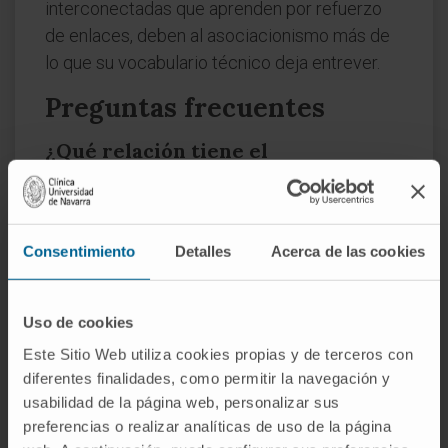
interconectadas que aprenden por refuerzo
de enlaces, deben al asociacionismo más de
lo que su vocabulario técnico deja entrever.
Preguntas frecuentes
¿Qué relación tiene el
asociacionismo con la asociación
libre de Freud?
Freud conocía bien la tradición asociacionista
Consentimiento
Detalles
Acerca de las cookies
y tomó de ella la noción de que las ideas se
encadenan siguiendo vínculos no siempre
evidentes. La
asociación libre
aprovecha ese
Uso de cookies
mecanismo con un fin terapéutico: al dejar que
Este Sitio Web utiliza cookies propias y de terceros con
el paciente hable sin filtros, las cadenas
diferentes finalidades, como permitir la navegación y
asociativas conducen hacia contenidos
usabilidad de la página web, personalizar sus
preferencias o realizar analíticas de uso de la página
reprimidos. El asociacionismo es la teoría