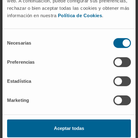
web. A continuación, puede configurar sus preferencias,
general; la asociación libre, una aplicación
rechazar o bien aceptar todas las cookies y obtener más
clínica particular.
información en nuestra
Política de Cookies
.
¿El asociacionismo sigue vigente?
Como sistema cerrado, no. Ya en el siglo XIX
Selección
Necesarias
de
se le criticó que redujese los procesos
consentimiento
mentales complejos (pensamiento abstracto,
creatividad, lenguaje) a meras cadenas de
Preferencias
estímulos. Sin embargo, los principios
asociacionistas perviven transformados en la
Estadística
psicología del aprendizaje, en los modelos
conexionistas de inteligencia artificial y en la
Marketing
neurobiología de la plasticidad sináptica.
¿Quién acuñó el término?
La expresión «association of ideas» fue
Aceptar todas
utilizada por Locke en 1700, pero como