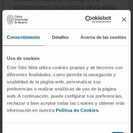
etiología original. En la práctica clínica ambos
se usan como sinónimos.
¿Por qué se sigue usando el
epónimo si la sífilis ya no es la
Consentimiento
Detalles
Acerca de las cookies
causa principal?
Porque los epónimos médicos tienden a
Uso de cookies
persistir mucho después de que cambie el
Este Sitio Web utiliza cookies propias y de terceros con
contexto en que surgieron. «Pie de Charcot»
diferentes finalidades, como permitir la navegación y
sigue siendo una expresión rápida,
usabilidad de la página web, personalizar sus
reconocible y cómoda en la comunicación
preferencias o realizar analíticas de uso de la página
clínica, aunque el paciente típico hoy sea un
web. A continuación, puede configurar sus preferencias,
diabético con neuropatía periférica y no un
rechazar o bien aceptar todas las cookies y obtener más
sifilítico con tabes dorsal.
información en nuestra
Política de Cookies
.
Referencias
Selección