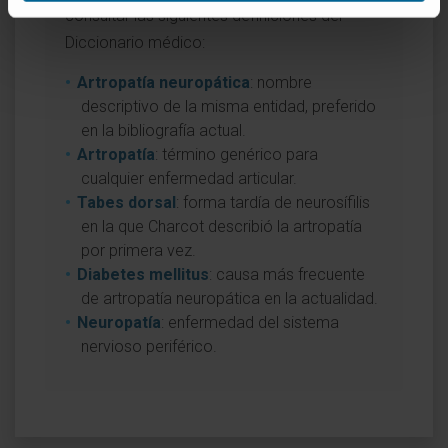
consultar las siguientes definiciones del
Diccionario médico:
Artropatía neuropática
: nombre
descriptivo de la misma entidad, preferido
en la bibliografía actual.
Artropatía
: término genérico para
cualquier enfermedad articular.
Tabes dorsal
: forma tardía de neurosífilis
en la que Charcot describió la artropatía
por primera vez.
Diabetes mellitus
: causa más frecuente
de artropatía neuropática en la actualidad.
Neuropatía
: enfermedad del sistema
nervioso periférico.