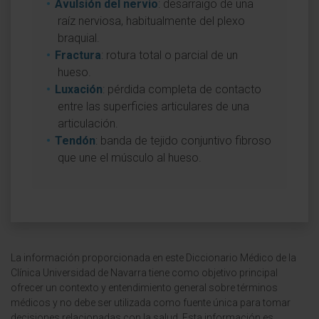
Avulsión del nervio
: desarraigo de una
raíz nerviosa, habitualmente del plexo
braquial.
Fractura
: rotura total o parcial de un
hueso.
Luxación
: pérdida completa de contacto
entre las superficies articulares de una
articulación.
Tendón
: banda de tejido conjuntivo fibroso
que une el músculo al hueso.
La información proporcionada en este Diccionario Médico de la
Clínica Universidad de Navarra tiene como objetivo principal
ofrecer un contexto y entendimiento general sobre términos
médicos y no debe ser utilizada como fuente única para tomar
decisiones relacionadas con la salud. Esta información es