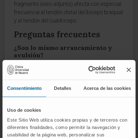
fragmento óseo adjunto) afecta con especial
frecuencia al tendón distal del bíceps braquial
y al tendón del cuádriceps.
Preguntas frecuentes
¿Son lo mismo arrancamiento y
avulsión?
Sí. Arrancamiento es la voz patrimonial
castellana; avulsión, el tecnicismo de origen
latino. Designan la misma lesión. En textos
Consentimiento
Detalles
Acerca de las cookies
médicos formales se prefiere avulsión,
mientras que en comunicación con pacientes
y en informes radiológicos en español es
Uso de cookies
habitual encontrar "fractura por
Este Sitio Web utiliza cookies propias y de terceros con
arrancamiento".
diferentes finalidades, como permitir la navegación y
usabilidad de la página web, personalizar sus