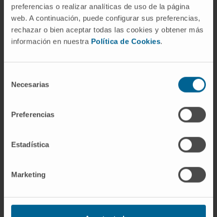
¿Por qué los adolescentes son más
preferencias o realizar analíticas de uso de la página
vulnerables a las fracturas por
web. A continuación, puede configurar sus preferencias,
arrancamiento?
rechazar o bien aceptar todas las cookies y obtener más
información en nuestra
Política de Cookies
.
Porque sus centros de osificación
secundarios (las apófisis de la pelvis, la rodilla,
el calcáneo) no se han fusionado todavía al
Selección
hueso principal. El cartílago de crecimiento
Necesarias
de
que los une es, mecánicamente, el eslabón
consentimiento
más débil de la cadena músculo-tendón-
Preferencias
hueso. En un adulto, la misma fuerza produciría
más probablemente una rotura del propio
Estadística
tendón o ligamento.
¿En qué se diferencia una fractura
Marketing
por arrancamiento de una fractura
convencional?
En el mecanismo. Una
fractura
convencional