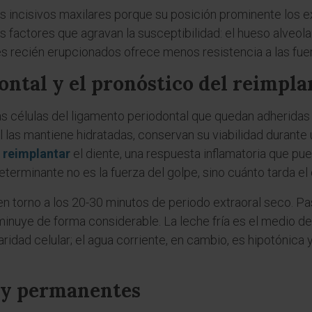
s incisivos maxilares porque su posición prominente los e
 factores que agravan la susceptibilidad: el hueso alveola
es recién erupcionados ofrece menos resistencia a las fuer
ontal y el pronóstico del reimpla
las células del ligamento periodontal que quedan adheridas 
al las mantiene hidratadas, conservan su viabilidad durante 
l
reimplantar
el diente, una respuesta inflamatoria que pu
terminante no es la fuerza del golpe, sino cuánto tarda el d
o en torno a los 20-30 minutos de periodo extraoral seco. Pa
sminuye de forma considerable. La leche fría es el medio 
dad celular; el agua corriente, en cambio, es hipotónica y 
 y permanentes