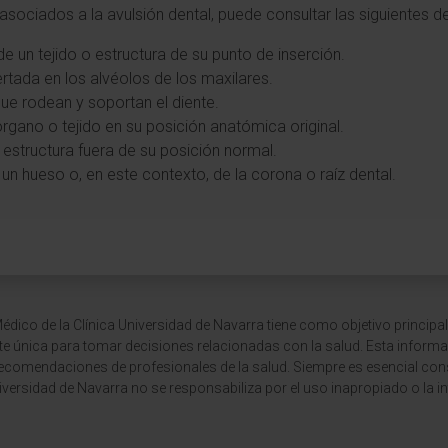
sociados a la avulsión dental, puede consultar las siguientes de
e un tejido o estructura de su punto de inserción.
sertada en los alvéolos de los maxilares.
que rodean y soportan el diente.
órgano o tejido en su posición anatómica original.
estructura fuera de su posición normal.
de un hueso o, en este contexto, de la corona o raíz dental.
dico de la Clínica Universidad de Navarra tiene como objetivo principal
te única para tomar decisiones relacionadas con la salud. Esta informa
recomendaciones de profesionales de la salud. Siempre es esencial consu
versidad de Navarra no se responsabiliza por el uso inapropiado o la in