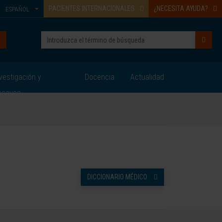
PACIENTES INTERNACIONALES
¿NECESITA AYUDA?
ESPAÑOL
vestigación y
Docencia
Actualidad
nsayos
DICCIONARIO MÉDICO