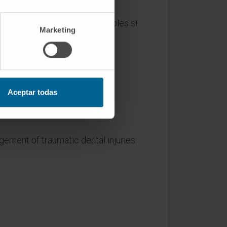
go plazo siguen siendo aceptables si
Marketing
el tiempo.
byacente.
Aceptar todas
gement of traumatic dental injuries: