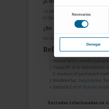
¿Cuánto tiempo hay para
Selección
Lo ideal son los primeros 20-30 min
Necesarias
de
el diente se ha conservado húmedo. 
consentimiento
¿Se reimplantan los dien
No. El reimplante de dientes temp
Denegar
Referencias
Manual MSD (versión para pro
Fouad AF et al. International 
2. Avulsion of permanent teet
MedlinePlus.
Salud dental
. Te
Barbería E et al.
Nuevas tenden
Entradas relacionadas en e