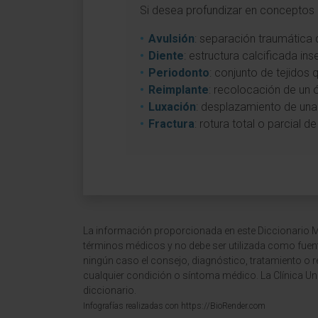
Si desea profundizar en conceptos a
Avulsión
: separación traumática d
Diente
: estructura calcificada in
Periodonto
: conjunto de tejidos 
Reimplante
: recolocación de un 
Luxación
: desplazamiento de una 
Fractura
: rotura total o parcial 
La información proporcionada en este Diccionario Mé
términos médicos y no debe ser utilizada como fuen
ningún caso el consejo, diagnóstico, tratamiento o 
cualquier condición o síntoma médico. La Clínica Uni
diccionario.
Infografías realizadas con https://BioRender.com