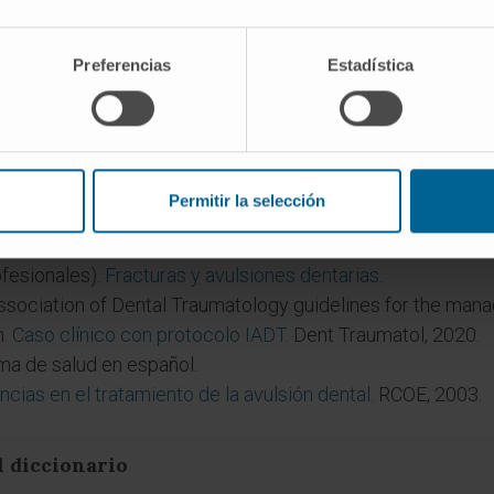
 reimplantar un diente?
utos. Hasta una hora, las posibilidades de retención a lar
Preferencias
Estadística
Más allá de ese plazo, la raíz tiende a reabsorberse con 
tes de leche?
orales puede lesionar el germen del diente permanente su
Permitir la selección
fesionales).
Fracturas y avulsiones dentarias
.
Association of Dental Traumatology guidelines for the mana
h.
Caso clínico con protocolo IADT
. Dent Traumatol, 2020.
ma de salud en español.
cias en el tratamiento de la avulsión dental
. RCOE, 2003.
l diccionario