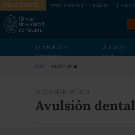
ÁREA DEL PACIENTE
NAVARRA
+34 948 255 400
MADRID
SEDES:
Enfermedades y
Chequeos y
Tratamientos
salud
Inicio
>
avulsión dental
DICCIONARIO MÉDICO
Avulsión dental