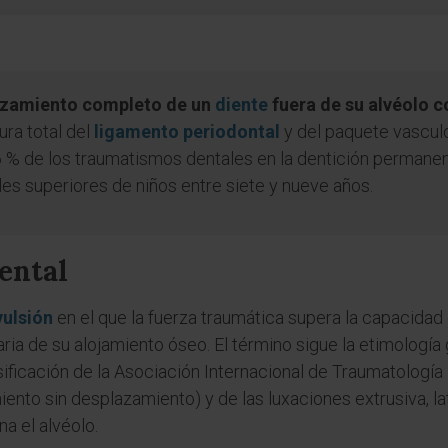
lazamiento completo de un
diente
fuera de su alvéolo 
ura total del
ligamento periodontal
y del paquete vasculo
16 % de los traumatismos dentales en la dentición permane
ales superiores de niños entre siete y nueve años.
dental
vulsión
en el que la fuerza traumática supera la capacidad
ria de su alojamiento óseo. El término sigue la etimología g
lasificación de la Asociación Internacional de Traumatología 
iento sin desplazamiento) y de las luxaciones extrusiva, late
a el alvéolo.