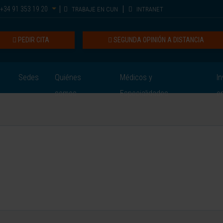
+34 91 353 19 20
TRABAJE EN CUN
INTRANET
PEDIR CITA
SEGUNDA OPINIÓN A DISTANCIA
Sedes
Quiénes
Médicos y
In
somos
Especialidades
e