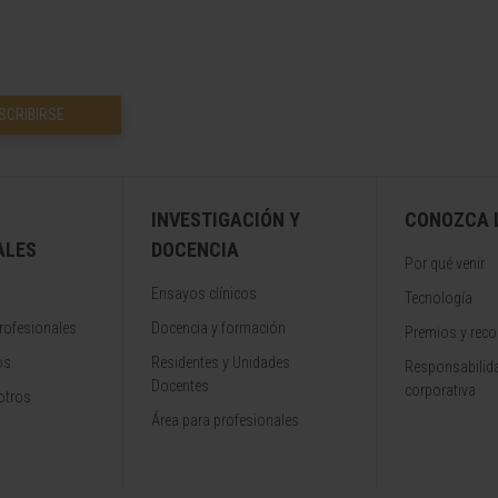
SCRIBIRSE
INVESTIGACIÓN Y
CONOZCA L
ALES
DOCENCIA
Por qué venir
Ensayos clínicos
Tecnología
rofesionales
Docencia y formación
Premios y rec
os
Residentes y Unidades
Responsabilida
Docentes
corporativa
otros
Área para profesionales