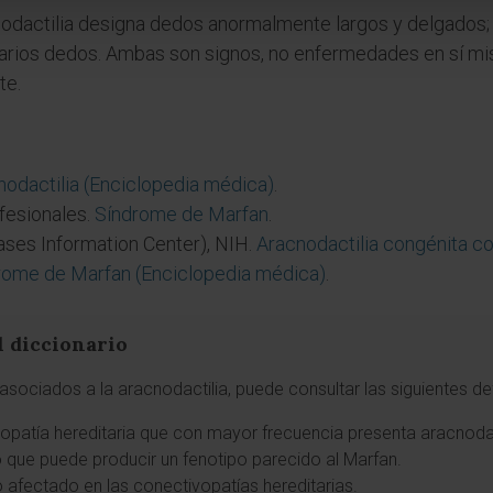
dactilia designa dedos anormalmente largos y delgados;
arios dedos. Ambas son signos, no enfermedades en sí mism
te.
nodactilia (Enciclopedia médica)
.
fesionales.
Síndrome de Marfan
.
ses Information Center), NIH.
Aracnodactilia congénita co
rome de Marfan (Enciclopedia médica)
.
l diccionario
sociados a la aracnodactilia, puede consultar las siguientes de
ivopatía hereditaria que con mayor frecuencia presenta aracnodac
o que puede producir un fenotipo parecido al Marfan.
ido afectado en las conectivopatías hereditarias.