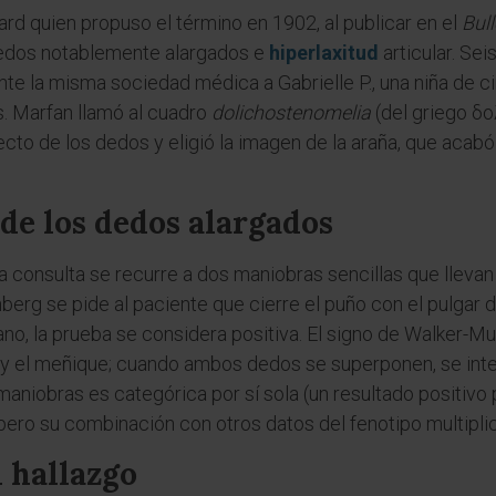
hard quien propuso el término en 1902, al publicar en el
Bull
dedos notablemente alargados e
hiperlaxitud
articular. Sei
nte la misma sociedad médica a Gabrielle P., una niña de
. Marfan llamó al cuadro
dolichostenomelia
(del griego δο
pecto de los dedos y eligió la imagen de la araña, que a
 de los dedos alargados
 la consulta se recurre a dos maniobras sencillas que lleva
berg se pide al paciente que cierre el puño con el pulgar den
ano, la prueba se considera positiva. El signo de Walker-M
r y el meñique; cuando ambos dedos se superponen, se int
 maniobras es categórica por sí sola (un resultado positi
ero su combinación con otros datos del fenotipo multiplica
l hallazgo