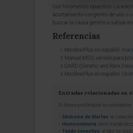
Son fenómenos opuestos. La aracno
acortamiento congénito de uno o v
buscar la causa genética subyacen
Referencias
MedlinePlus en español.
Arac
Manual MSD, versión para pro
GARD (Genetic and Rare Disea
MedlinePlus en español.
Sínd
Entradas relacionadas en e
Si desea profundizar en conceptos a
Síndrome de Marfan
: la conect
Homocistinuria
: error metabólic
Tejido conectivo
: el tipo de tej