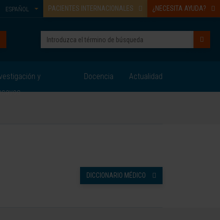
PACIENTES INTERNACIONALES
¿NECESITA AYUDA?
ESPAÑOL
vestigación y
Docencia
Actualidad
nsayos
DICCIONARIO MÉDICO