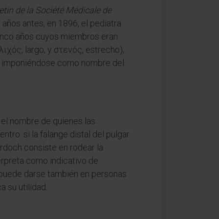
etin de la Société Médicale de
s años antes, en 1896, el pediatra
 cinco años cuyos miembros eran
λιχός, largo, y στενός, estrecho);
cabó imponiéndose como nombre del
n el nombre de quienes las
tro: si la falange distal del pulgar
urdoch consiste en rodear la
erpreta como indicativo de
vo puede darse también en personas
 su utilidad.