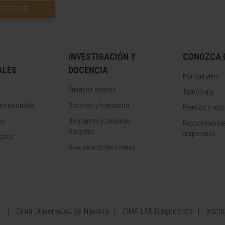
SCRIBIRSE
INVESTIGACIÓN Y
CONOZCA L
ALES
DOCENCIA
Por qué venir
Ensayos clínicos
Tecnología
rofesionales
Docencia y formación
Premios y rec
os
Residentes y Unidades
Responsabilida
Docentes
corporativa
otros
Área para profesionales
a
Cima Universidad de Navarra
CIMA LAB Diagnostics
Instit