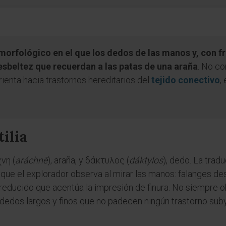
morfológico en el que los dedos de las manos y, con f
esbeltez que recuerdan a las patas de una araña
. No co
ienta hacia trastornos hereditarios del
tejido conectivo
,
ilia
νη (
aráchnē
), araña, y δάκτυλος (
dáktylos
), dedo. La tradu
 que el explorador observa al mirar las manos: falanges 
 reducido que acentúa la impresión de finura. No siempre o
edos largos y finos que no padecen ningún trastorno subyac