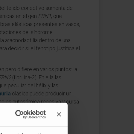
 del tejido conectivo aumenta de
énicas en el gen
FBN1
, que
 fibras elásticas presentes en vasos,
festaciones del síndrome
la aracnodactilia dentro de una
decidir si el fenotipo justifica el
pero difiere en varios puntos: la
FBN2
(fibrilina-2). En ella las
ue peculiar del hélix y las
uria
clásica puede producir un
edad es autosómica recesiva y cursa