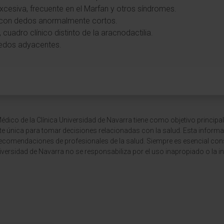
 excesiva, frecuente en el Marfan y otros síndromes.
, con dedos anormalmente cortos.
 cuadro clínico distinto de la aracnodactilia.
dedos adyacentes.
dico de la Clínica Universidad de Navarra tiene como objetivo principal
te única para tomar decisiones relacionadas con la salud. Esta informa
recomendaciones de profesionales de la salud. Siempre es esencial consu
versidad de Navarra no se responsabiliza por el uso inapropiado o la in