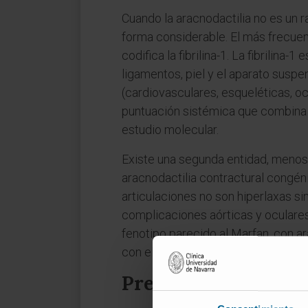
Cuando la aracnodactilia no es un r
forma considerable. El más frecue
codifica la fibrilina-1. La fibrilin
ligamentos, piel y el aparato suspe
(cardiovasculares, esqueléticas, oc
puntuación sistémica que combina va
estudio molecular.
Existe una segunda entidad, menos 
aracnodactilia contractural congéni
articulaciones no son hiperlaxas sin
complicaciones aórticas y oculares
fenotipo parecido al Marfan, con ar
con elevación de homocisteína en s
Preguntas frecuent