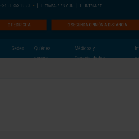
+34 91 353 19 20
TRABAJE EN CUN
INTRANET
PEDIR CITA
SEGUNDA OPINIÓN A DISTANCIA
Sedes
Quiénes
Médicos y
In
somos
Especialidades
e