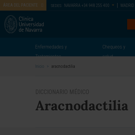
ÁREA DEL PACIENTE
NAVARRA
+34 948 255 400
MADRID
SEDES:
Enfermedades y
Chequeos y
Tratamientos
salud
Inicio
>
aracnodactilia
DICCIONARIO MÉDICO
Aracnodactilia