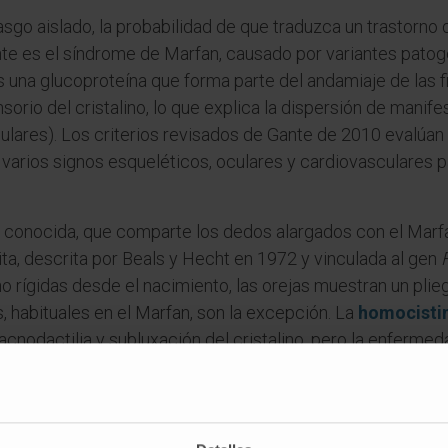
asgo aislado, la probabilidad de que traduzca un trastorno
nte es el síndrome de Marfan, causado por variantes patog
a-1 es una glucoproteína que forma parte del andamiaje de las
nsorio del cristalino, lo que explica la dispersión de mani
ulares). Los criterios revisados de Gante de 2010 evalúan 
rios signos esqueléticos, oculares y cardiovasculares para 
conocida, que comparte los dedos alargados con el Marfan 
ta, descrita por Beals y Hecht en 1972 y vinculada al gen
o rígidas desde el nacimiento, las orejas muestran un plieg
, habituales en el Marfan, son la excepción. La
homocistin
acnodactilia y subluxación del cristalino, pero la enferm
angre y orina.
es