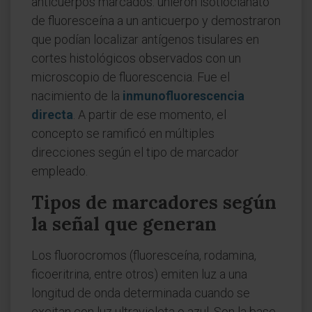
anticuerpos marcados: unieron isotiocianato
de fluoresceína a un anticuerpo y demostraron
que podían localizar antígenos tisulares en
cortes histológicos observados con un
microscopio de fluorescencia. Fue el
nacimiento de la
inmunofluorescencia
directa
. A partir de ese momento, el
concepto se ramificó en múltiples
direcciones según el tipo de marcador
empleado.
Tipos de marcadores según
la señal que generan
Los fluorocromos (fluoresceína, rodamina,
ficoeritrina, entre otros) emiten luz a una
longitud de onda determinada cuando se
excitan con luz ultravioleta o azul. Son la base