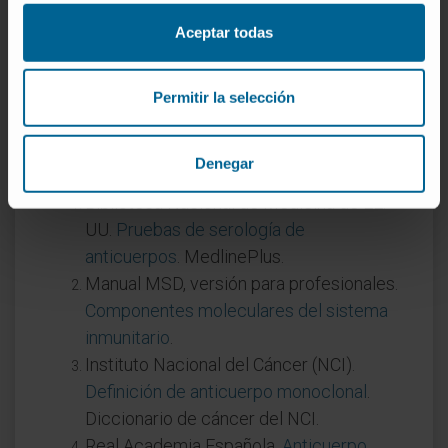
un segundo anticuerpo marcado con una
enzima se une a otra zona del mismo
Aceptar todas
antígeno. Al añadir el sustrato enzimático, el
color desarrollado es proporcional a la
Permitir la selección
cantidad de antígeno presente en la muestra.
Referencias
Denegar
Biblioteca Nacional de Medicina de EE.
UU.
Pruebas de serología de
anticuerpos
. MedlinePlus.
Manual MSD, versión para profesionales.
Componentes moleculares del sistema
inmunitario
.
Instituto Nacional del Cáncer (NCI).
Definición de anticuerpo monoclonal
.
Diccionario de cáncer del NCI.
Real Academia Española.
Anticuerpo
.