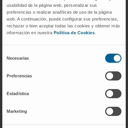
¿Qué relación tiene con el
usabilidad de la página web, personalizar sus
anticuerpo monoclonal?
preferencias o realizar analíticas de uso de la página
web. A continuación, puede configurar sus preferencias,
Complementaria. Un
anticuerpo monoclonal
rechazar o bien aceptar todas las cookies y obtener más
reconoce un único epítopo con
información en nuestra
Política de Cookies
.
reproducibilidad total; si además se marca
con un trazador, se obtiene un reactivo de
especificidad y consistencia idóneas para uso
Selección
Necesarias
de
clínico o de investigación. La mayoría de los
consentimiento
ensayos diagnósticos actuales emplean
monoclonales marcados.
Preferencias
¿El ELISA usa anticuerpos
marcados?
Estadística
Sí. En la variante más habitual (ELISA de tipo
Marketing
sándwich), un anticuerpo de captura
inmovilizado en una placa atrapa el antígeno, y