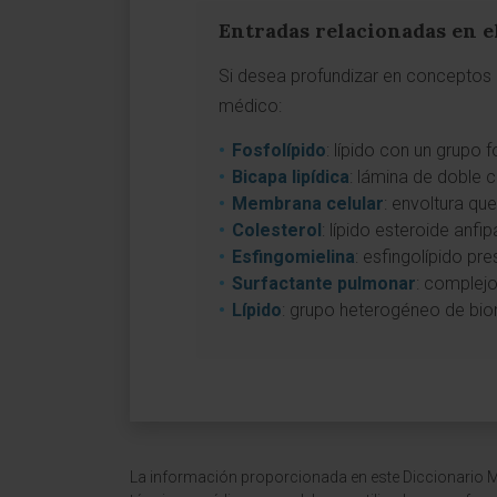
Entradas relacionadas en e
Si desea profundizar en conceptos a
médico:
Fosfolípido
: lípido con un grupo
Bicapa lipídica
: lámina de doble 
Membrana celular
: envoltura que
Colesterol
: lípido esteroide anf
Esfingomielina
: esfingolípido pr
Surfactante pulmonar
: complejo
Lípido
: grupo heterogéneo de biom
La información proporcionada en este Diccionario Mé