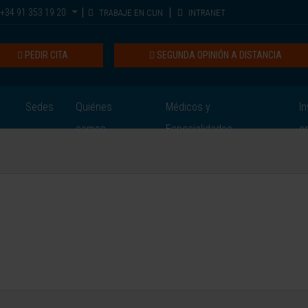
+34 91 353 19 20
TRABAJE EN CUN
INTRANET
PEDIR CITA
SEGUNDA OPINIÓN A DISTANCIA
Sedes
Quiénes
Médicos y
In
somos
Especialidades
e