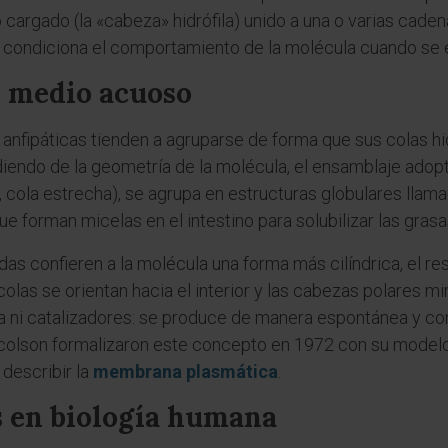
cargado (la «cabeza» hidrófila) unido a una o varias cade
a condiciona el comportamiento de la molécula cuando se
 medio acuoso
anfipáticas tienden a agruparse de forma que sus colas h
iendo de la geometría de la molécula, el ensamblaje adopta
 cola estrecha), se agrupa en estructuras globulares llama
que forman micelas en el intestino para solubilizar las grasa
as confieren a la molécula una forma más cilíndrica, el re
 colas se orientan hacia el interior y las cabezas polares m
 ni catalizadores: se produce de manera espontánea y cons
colson formalizaron este concepto en 1972 con su modelo 
 describir la
membrana plasmática
.
s en biología humana