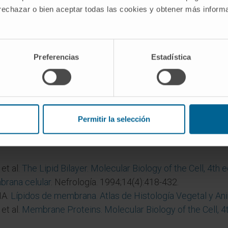
ue anfifílica?
 rechazar o bien aceptar todas las cookies y obtener más infor
Anfifílica» emplea φίλος («amigo») en lugar de παθητικός, 
os autores prefieren
anfifílica
en textos de química y
anfip
Preferencias
Estadística
anfipáticas forman membranas?
ófobas del agua y exponer sus cabezas polares al medio
oceso lo impulsa el llamado efecto hidrófobo, que es term
Permitir la selección
.
et al.
The Lipid Bilayer. Molecular Biology of the Cell, 4th e
brana celular
. Nefrología. 1994;14(4):418-432.
MA.
Lípidos de membrana. Atlas de Histología Vegetal y An
et al.
Membrane Proteins. Molecular Biology of the Cell, 4t