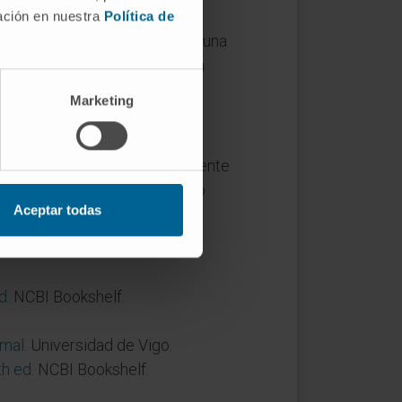
mación en nuestra
Política de
pero el concepto es el mismo: una
ática
en bioquímica, aunque la
Marketing
 acuoso, adoptan espontáneamente
odinámicamente favorable y no
Aceptar todas
d.
NCBI Bookshelf.
imal
. Universidad de Vigo.
h ed.
NCBI Bookshelf.