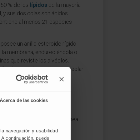
l 50 % de los
lípidos
de la mayoría
, y sus dos colas son ácidos
 contiene al menos 21 especies
 posee un anillo esteroide rígido
 de la membrana, endureciéndola o
ínas que reviste los alvéolos,
rficial e impedir el colapso alveolar
Acerca de las cookies
ue muestran afinidad simultánea
 la navegación y usabilidad
. A continuación, puede