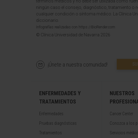
términos médicos y no debe ser utilizada como fuen
ningún caso el consejo, diagnóstico, tratamiento o 
cualquier condición o síntoma médico. La Clínica Uni
diccionario.
Infografías realizadas con https://BioRender.com
© Clínica Universidad de Navarra 2026
¡Únete a nuestra comunidad!
SU
ENFERMEDADES Y
NUESTROS
TRATAMIENTOS
PROFESION
Enfermedades
Cancer Center
Pruebas diagnósticas
Conozca a los p
Tratamientos
Servicios médic