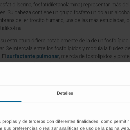
 fosfatidilserina, fosfatidiletanolamina) representan más de
s. Su cabeza contiene un grupo fosfato unido a un alcohol
mbrana del eritrocito humano, una de las más estudiadas,
idilcolina.
su estructura difiere notablemente de la de un fosfolípido:
r. Se intercala entre los fosfolípidos y modula la fluidez
. El
surfactante pulmonar
, mezcla de fosfolípidos y prote
e la dipalmitoilfosfatidilcolina para reducir la tensión supe
es
Detalles
ra anfipática?
») y παθητικός («que experimenta»). Describe moléculas q
uosos.
s propias y de terceros con diferentes finalidades, como permitir
r sus preferencias o realizar analíticas de uso de la página web