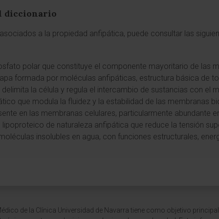
l diccionario
sociados a la propiedad anfipática, puede consultar las siguien
 fosfato polar que constituye el componente mayoritario de las
capa formada por moléculas anfipáticas, estructura básica de t
 delimita la célula y regula el intercambio de sustancias con el m
ipático que modula la fluidez y la estabilidad de las membranas bi
esente en las membranas celulares, particularmente abundante en 
 lipoproteico de naturaleza anfipática que reduce la tensión supe
oléculas insolubles en agua, con funciones estructurales, energ
dico de la Clínica Universidad de Navarra tiene como objetivo principal