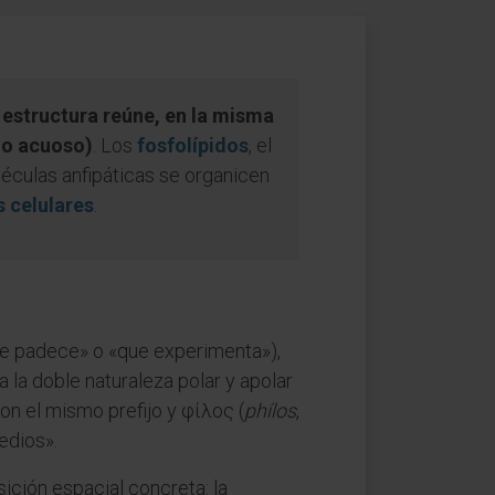
 estructura reúne, en la misma
dio acuoso)
. Los
fosfolípidos
, el
éculas anfipáticas se organicen
 celulares
.
ue padece» o «que experimenta»),
 la doble naturaleza polar y apolar
on el mismo prefijo y φίλος (
phílos
,
edios».
ición espacial concreta: la