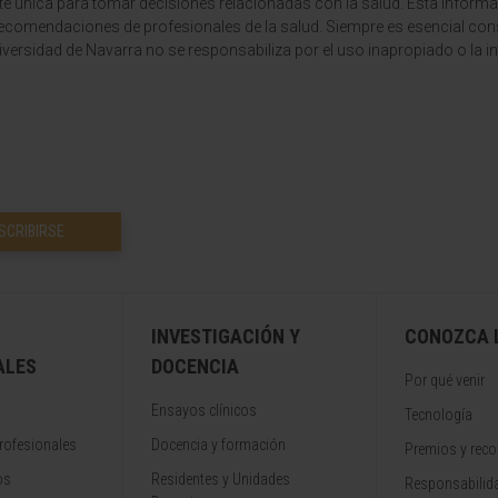
te única para tomar decisiones relacionadas con la salud. Esta informa
recomendaciones de profesionales de la salud. Siempre es esencial consu
versidad de Navarra no se responsabiliza por el uso inapropiado o la in
SCRIBIRSE
INVESTIGACIÓN Y
CONOZCA L
ALES
DOCENCIA
Por qué venir
Ensayos clínicos
Tecnología
rofesionales
Docencia y formación
Premios y rec
os
Residentes y Unidades
Responsabilida