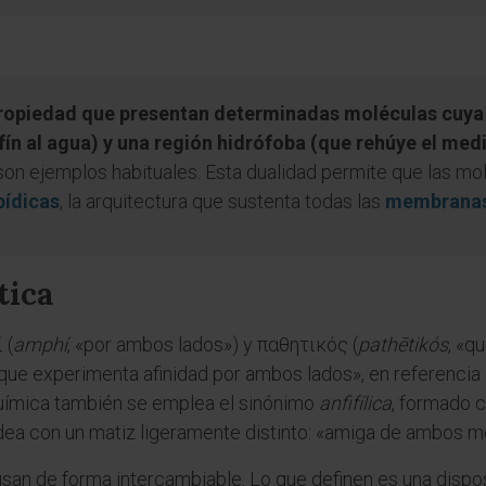
la propiedad que presentan determinadas moléculas cuya
afín al agua) y una región hidrófoba (que rehúye el me
on ejemplos habituales. Esta dualidad permite que las mol
pídicas
, la arquitectura que sustenta todas las
membranas
tica
 (
amphí
, «por ambos lados») y παθητικός (
pathētikós
, «q
que experimenta afinidad por ambos lados», en referencia a
oquímica también se emplea el sinónimo
anfifílica
, formado c
dea con un matiz ligeramente distinto: «amiga de ambos m
usan de forma intercambiable. Lo que definen es una dispos