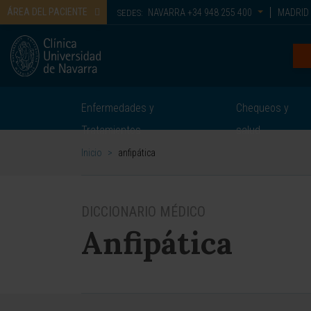
ÁREA DEL PACIENTE
NAVARRA
+34 948 255 400
MADRID
SEDES:
Enfermedades y
Chequeos y
Tratamientos
salud
Inicio
>
anfipática
DICCIONARIO MÉDICO
Anfipática