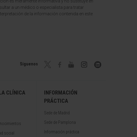
ción es meramente informativa y no sustituye en
ltar a un médico o especialista para tratar
terpretación de la información contenida en este
Síguenos
A CLÍNICA
INFORMACIÓN
PRÁCTICA
Sede de Madrid
Sede de Pamplona
onocimientos
Información práctica
d social