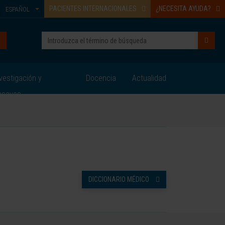
PACIENTES INTERNACIONALES
¿NECESITA AYUDA?
ESPAÑOL
vestigación y
Docencia
Actualidad
nsayos
DICCIONARIO MÉDICO