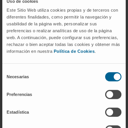
Uso de cookies
Virología:
Muchas infecciones virales
dependen de interacciones con receptores
Este Sitio Web utiliza cookies propias y de terceros con
diferentes finalidades, como permitir la navegación y
de membrana.
usabilidad de la página web, personalizar sus
Cuándo acudir al médico
preferencias o realizar analíticas de uso de la página
web. A continuación, puede configurar sus preferencias,
Consulta a un médico si presentas síntomas
rechazar o bien aceptar todas las cookies y obtener más
relacionados con disfunciones celulares,
información en nuestra
Política de Cookies
.
como:
Selección
Fatiga crónica inexplicada.
Necesarias
de
Signos de enfermedades genéticas o
consentimiento
autoinmunes.
Infecciones recurrentes.
Preferencias
Cambios en la función metabólica o
digestiva.
Estadística
Preguntas frecuentes