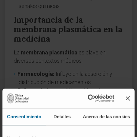
señales químicas.
Importancia de la
membrana plasmática en la
medicina
La
membrana plasmática
es clave en
diversos contextos médicos:
Farmacología:
Influye en la absorción y
distribución de medicamentos.
Enfermedades genéticas:
Mutaciones en
proteínas de membrana pueden causar
patologías como fibrosis quística.
Oncología:
Alteraciones en la señalización
Consentimiento
Detalles
Acerca de las cookies
celular de membrana están implicadas en el
cáncer.