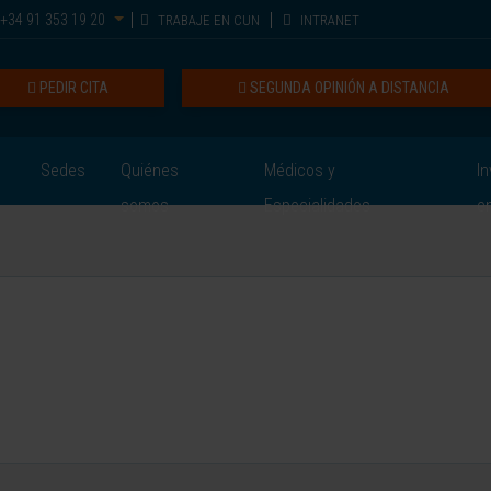
+34 91 353 19 20
TRABAJE EN CUN
INTRANET
PEDIR CITA
SEGUNDA OPINIÓN A DISTANCIA
Sedes
Quiénes
Médicos y
In
somos
Especialidades
e