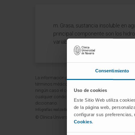
m. Grasa, sustancia insoluble en ag
principal componente son los hidro
variable según el grado de obesid
Consentimiento
La información proporcionada en este Diccionario Mé
términos médicos y no debe ser utilizada como fuen
Uso de cookies
ningún caso el consejo, diagnóstico, tratamiento o 
cualquier condición o síntoma médico. La Clínica Uni
Este Sitio Web utiliza cookie
diccionario.
de la página web, personaliza
Infografías realizadas con https://BioRender.com
configurar sus preferencias,
© Clínica Universidad de Navarra 2026
Cookies
.