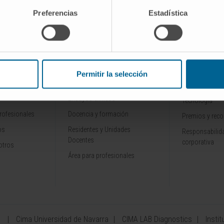
Preferencias
Estadística
SCRIBIRSE
INVESTIGACIÓN Y
CONOZCA L
Permitir la selección
ALES
DOCENCIA
Por qué venir
Ensayos clínicos
Tecnología
rofesionales
Docencia y formación
Premios y rec
os
Residentes y Unidades
Responsabilida
Docentes
corporativa
otros
Área para profesionales
a
Cima Universidad de Navarra
CIMA LAB Diagnostics
Instit