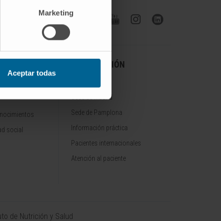
Marketing
Síguenos
A CLÍNICA
INFORMACIÓN
Aceptar todas
PRÁCTICA
Sede de Madrid
Sede de Pamplona
onocimientos
Información práctica
d social
Pacientes internacionales
Atención al paciente
uto de Nutrición y Salud