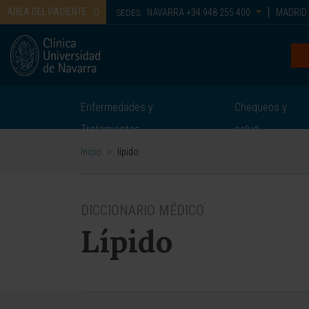
ÁREA DEL PACIENTE
NAVARRA
+34 948 255 400
MADRID
SEDES:
Enfermedades y
Chequeos y
Tratamientos
salud
Inicio
>
lípido
DICCIONARIO MÉDICO
Lípido