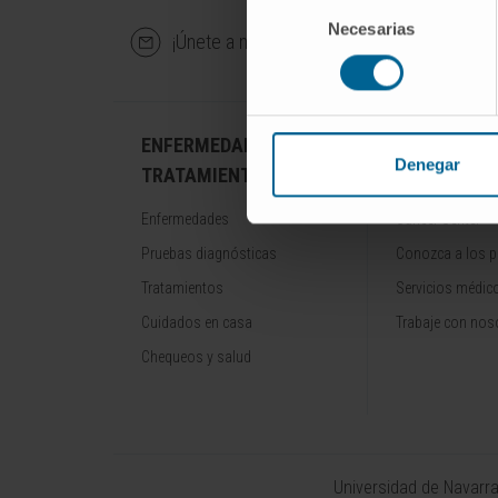
Selección
Necesarias
de
¡Únete a nuestra comunidad!
SU
consentimiento
ENFERMEDADES Y
NUESTROS
Denegar
TRATAMIENTOS
PROFESION
Enfermedades
Cancer Center
Pruebas diagnósticas
Conozca a los p
Tratamientos
Servicios médic
Cuidados en casa
Trabaje con nos
Chequeos y salud
Universidad de Navarr