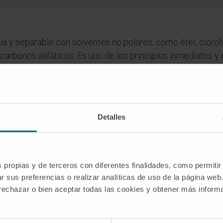
ua y separable con solventes no polares, como éter, clorof
carbonos alifáticos. Es uno de los principios inmediatos y
ad) se encuentran abundantemente.
Detalles
dico de la Clínica Universidad de Navarra tiene como objetivo principal
te única para tomar decisiones relacionadas con la salud. Esta informa
recomendaciones de profesionales de la salud. Siempre es esencial consu
versidad de Navarra no se responsabiliza por el uso inapropiado o la in
s propias y de terceros con diferentes finalidades, como permitir
r sus preferencias o realizar analíticas de uso de la página web
 rechazar o bien aceptar todas las cookies y obtener más infor