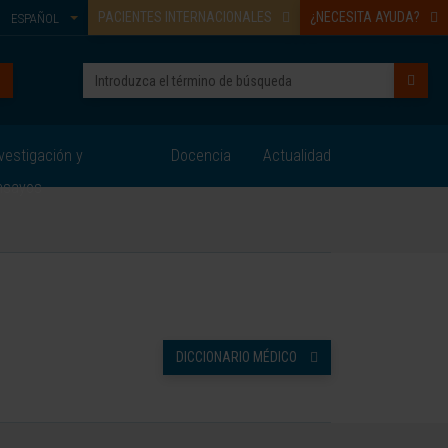
PACIENTES INTERNACIONALES
¿NECESITA AYUDA?
ESPAÑOL
vestigación y
Docencia
Actualidad
nsayos
DICCIONARIO MÉDICO