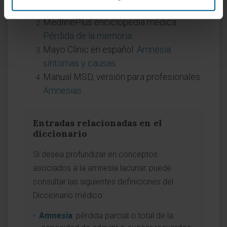
general.
Amnesia
.
MedlinePlus enciclopedia médica.
Pérdida de la memoria
.
Mayo Clinic en español.
Amnesia:
síntomas y causas
.
Manual MSD, versión para profesionales.
Amnesias
.
Entradas relacionadas en el
diccionario
Si desea profundizar en conceptos
asociados a la amnesia lacunar, puede
consultar las siguientes definiciones del
Diccionario médico:
Amnesia
: pérdida parcial o total de la