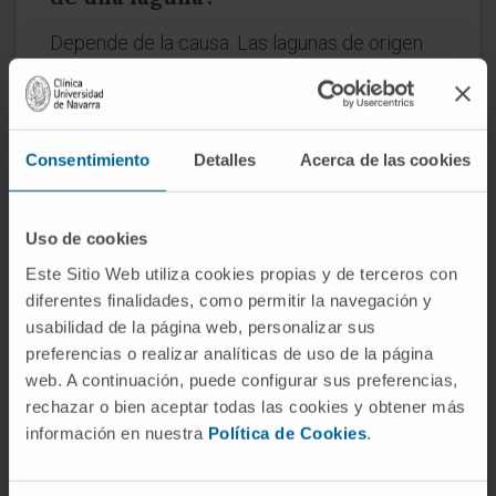
Depende de la causa. Las lagunas de origen
disociativo pueden resolverse con
psicoterapia o incluso de forma espontánea,
si un estímulo sensorial reactiva el recuerdo
Consentimiento
Detalles
Acerca de las cookies
bloqueado. Las lagunas por traumatismo
craneoencefálico o por intoxicación suelen
ser permanentes, porque la información nunca
Uso de cookies
llegó a consolidarse.
Este Sitio Web utiliza cookies propias y de terceros con
¿Es lo mismo una laguna etílica que
diferentes finalidades, como permitir la navegación y
una amnesia lacunar?
usabilidad de la página web, personalizar sus
preferencias o realizar analíticas de uso de la página
Sí, el
blackout
alcohólico es una forma de
web. A continuación, puede configurar sus preferencias,
amnesia lacunar de causa tóxica. El etanol
rechazar o bien aceptar todas las cookies y obtener más
interfiere con la potenciación sináptica en el
información en nuestra
Política de Cookies
.
hipocampo
cuando su concentración
plasmática supera un determinado umbral, e