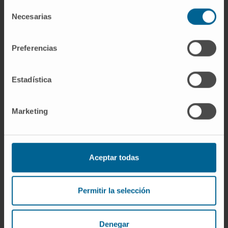
Selección
impide la consolidación de los recuerdos
Necesarias
de
correspondientes a ese intervalo. La persona
consentimiento
puede haberse comportado con aparente
Preferencias
normalidad durante la intoxicación y, sin
embargo, no retener nada de lo que hizo.
Estadística
¿Puede repetirse?
Si la causa persiste, sí. Las lagunas epilépticas
Marketing
se repiten con cada crisis no controlada. Las
lagunas etílicas reaparecen con el consumo
excesivo de alcohol. Una laguna aislada tras
Aceptar todas
un traumatismo craneal, en cambio, no tiene
por qué volver a producirse.
Permitir la selección
Referencias
Manual MSD, versión para público
Denegar