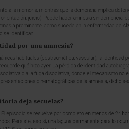
te a la memoria, mientras que la demencia implica deteri
, orientación, juicio). Puede haber amnesia sin demencia,
amnesia prominente, como sucede en la enfermedad de Al
 se identifican.
ntidad por una amnesia?
ánicas habituales (postraumática, vascular), la identidad 
recuerde qué hizo ayer. La pérdida de identidad autobiogr
sociativa o a la fuga disociativa, donde el mecanismo no e
epresentaciones cinematográficas de la amnesia, dicho se
itoria deja secuelas?
o. El episodio se resuelve por completo en menos de 24 hor
os. Persiste, eso sí, una laguna permanente para lo ocurri
 al 10 % en series amplias.