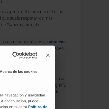
s.
eva a partir del momento del daño.
 que suele respetar los más
e 24 horas, sin déficit
mos craneoencefálicos (la
amnesia
cefalitis, tumores o enfermedades
xtremo crónico de este grupo.
en un bloqueo psicológico,
Acerca de las cookies
» de un episodio epiléptico, de una
barcar meses o años de la biografía
e a la anterógrada) y amnesia de
 la navegación y usabilidad
radición francófona.
. A continuación, puede
mación en nuestra
Política de