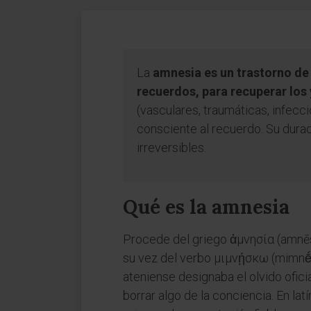
La
amnesia es un trastorno de
recuerdos, para recuperar los
(vasculares, traumáticas, infec
consciente al recuerdo. Su durac
irreversibles.
Qué es la amnesia
Procede del griego ἀμνησία (amnēsía
su vez del verbo μιμνῄσκω (mimnḗsk
ateniense designaba el olvido ofici
borrar algo de la conciencia. En lat