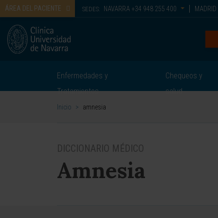
ÁREA DEL PACIENTE
NAVARRA
+34 948 255 400
MADRID
SEDES:
Enfermedades y
Chequeos y
Tratamientos
salud
Inicio
>
amnesia
DICCIONARIO MÉDICO
Amnesia