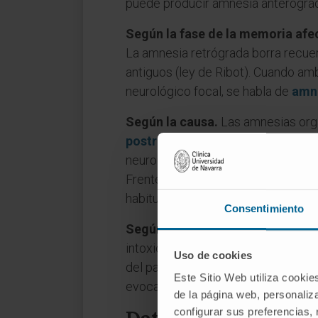
puede producir amnesia anterógrad
Según la fase de la memoria afe
La amnesia retrógrada borra recue
antiguos (ley de Ribot). Cuando am
neurológico focal, se habla de
amne
Según la causa.
Las amnesias org
postraumática
es una de las más 
neurodegenerativas. La
amnesia p
Frente a ellas, la
amnesia disociat
habitualmente vinculado a experien
Consentimiento
Según la extensión.
La
amnesia l
intoxicación etílica o de un suces
Uso de cookies
del paciente. La terminología clási
Este Sitio Web utiliza cookie
evocación (equivalente a la retróg
de la página web, personaliza
configurar sus preferencias,