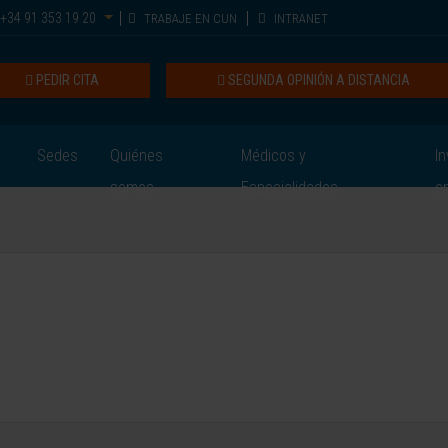
+34 91 353 19 20
TRABAJE EN CUN
INTRANET
PEDIR CITA
SEGUNDA OPINIÓN A DISTANCIA
Sedes
Quiénes
Médicos y
In
somos
Especialidades
e