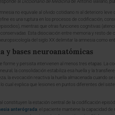
responde al
Diccionario de Medicina
de Antonio Ballano, pu
 amnesia no equivale al olvido cotidiano ni al deterioro le
efine es una ruptura en los procesos de codificación, cons
episodios), mientras que otras funciones cognitivas (atenc
onservadas. Esta disociación entre memoria y resto de 
neuropsicología del siglo XX delimitar la amnesia como ent
a y bases neuroanatómicas
 forme y persista intervienen al menos tres etapas. La co
neural; la consolidación estabiliza esa huella y la transfi
za; la evocación reactiva la huella almacenada cuando se
, lo cual explica que lesiones en puntos diferentes del s
al constituyen la estación central de la codificación episó
esia anterógrada
: el paciente mantiene la capacidad de r