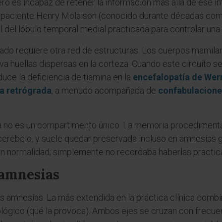
o es incapaz de retener la información más allá de ese in
 del paciente Henry Molaison (conocido durante décadas co
l del lóbulo temporal medial practicada para controlar una e
do requiere otra red de estructuras. Los cuerpos mamilar
iva huellas dispersas en la corteza. Cuando este circuito se
uce la deficiencia de tiamina en la
encefalopatía de Wer
a retrógrada
, a menudo acompañada de
confabulacione
a no es un compartimento único. La memoria procedimental
 cerebelo, y suele quedar preservada incluso en amnesias g
n normalidad; simplemente no recordaba haberlas practic
 amnesias
s amnesias. La más extendida en la práctica clínica combin
etiológico (qué la provoca). Ambos ejes se cruzan con frec