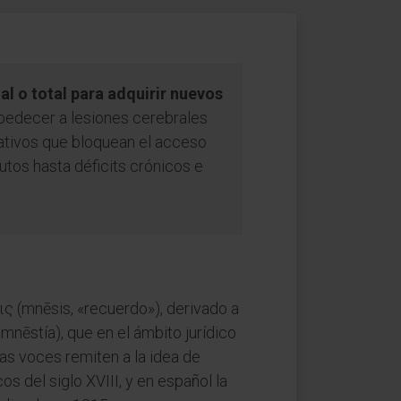
l o total para adquirir nuevos
bedecer a lesiones cerebrales
iativos que bloquean el acceso
utos hasta déficits crónicos e
ις (mnēsis, «recuerdo»), derivado a
nēstía), que en el ámbito jurídico
bas voces remiten a la idea de
s del siglo XVIII, y en español la