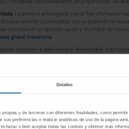
a y retrógrada simultáneamente, en proporciones variable
ctada.
La amnesia anterógrada impide fijar información nu
rdos previamente consolidados, con un gradiente temporal
bas coexisten en un episodio agudo y reversible de menos d
sia global transitoria
.
ánicas obedecen a daño cerebral demostrable: traumatis
frecuentes en adultos jóvenes), accidentes vasculares, en
rogresiva
que acompaña a las demencias representa el e
iva
carece de sustrato lesional identificable y se origina 
cias traumáticas.
Detalles
acunar
afecta a un intervalo temporal concreto (la «laguna
o traumático), mientras que formas más extensas pueden a
ca distinguía también entre amnesia de fijación (equivalent
s propias y de terceros con diferentes finalidades, como permitir
rada), denominaciones que todavía aparecen en textos de t
r sus preferencias o realizar analíticas de uso de la página web
 rechazar o bien aceptar todas las cookies y obtener más infor