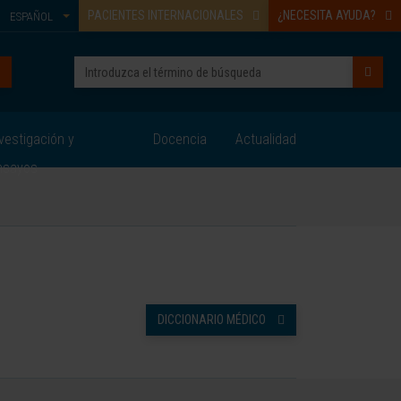
PACIENTES INTERNACIONALES
¿NECESITA AYUDA?
ESPAÑOL
vestigación y
Docencia
Actualidad
nsayos
DICCIONARIO MÉDICO