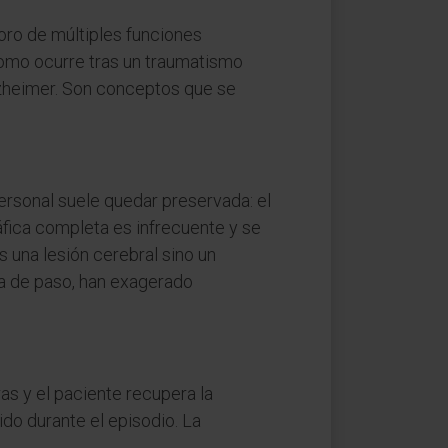
oro de múltiples funciones
 como ocurre tras un traumatismo
zheimer. Son conceptos que se
personal suele quedar preservada: el
áfica completa es infrecuente y se
s una lesión cerebral sino un
a de paso, han exagerado
as y el paciente recupera la
do durante el episodio. La