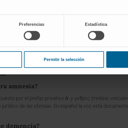
cos generales
alencia de «amnesia» porque se trata de un síntoma trans
í hay datos parciales que permiten dimensionar el problema
Preferencias
Estadística
a 8 casos por 100 000 habitantes y año, con pico en la sex
la mayoría de los traumatismos craneoencefálicos modera
de recuperación funcional. Los estudios epidemiológicos 
o su prevalencia aumenta de forma notable en contextos de
Permitir la selección
es
bra amnesia?
uesto por el prefijo privativo ἀ- y μνῆσις (mnēsis, «recue
do jurídico de las ofensas. En español la voz está documen
ue demencia?