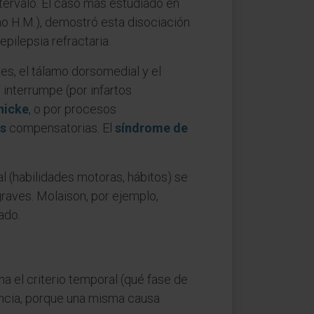
tervalo. El caso más estudiado en
mo H.M.), demostró esta disociación
pilepsia refractaria.
es, el tálamo dorsomedial y el
 interrumpe (por infartos
nicke
, o por procesos
s
compensatorias. El
síndrome de
 (habilidades motoras, hábitos) se
raves. Molaison, por ejemplo,
ado.
a el criterio temporal (qué fase de
uencia, porque una misma causa