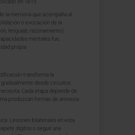
blicado en 1815.
ve de la memoria que acompaña al
olidación o evocación de la
ión, lenguaje, razonamiento)
capacidades mentales fue,
idad propia.
dificación transforma la
ere gradualmente desde circuitos
 necesita. Cada etapa depende de
istema produzcan formas de amnesia
dica. Lesiones bilaterales en esta
epetir dígitos o seguir una