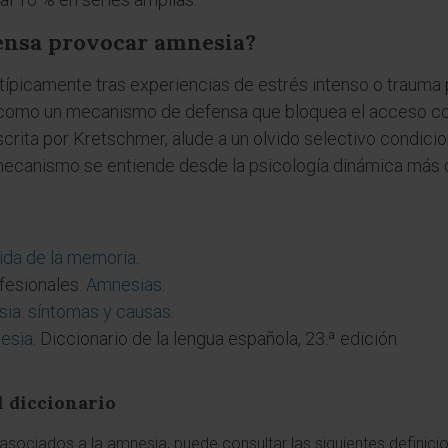
ensa provocar amnesia?
 típicamente tras experiencias de estrés intenso o trauma 
a como un mecanismo de defensa que bloquea el acceso con
crita por Kretschmer, alude a un olvido selectivo condicio
mecanismo se entiende desde la psicología dinámica más q
ida de la memoria
.
fesionales.
Amnesias
.
ia: síntomas y causas
.
esia
. Diccionario de la lengua española, 23.ª edición.
l diccionario
sociados a la amnesia, puede consultar las siguientes definici