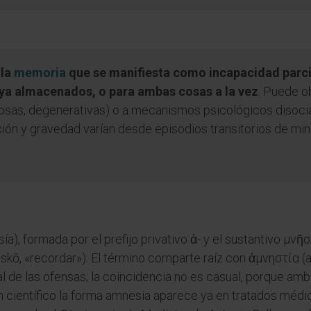
 la
memoria
que se manifiesta como incapacidad parcia
 ya almacenados, o para ambas cosas a la vez
. Puede o
ciosas, degenerativas) o a mecanismos psicológicos disoc
ión y gravedad varían desde episodios transitorios de min
), formada por el prefijo privativo ἀ- y el sustantivo μνῆσ
ō, «recordar»). El término comparte raíz con ἀμνηστία (am
al de las ofensas; la coincidencia no es casual, porque am
ín científico la forma amnesia aparece ya en tratados médico