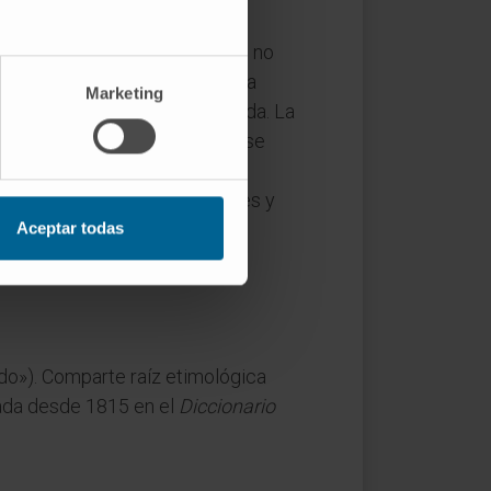
versal a muchas enfermedades, no
. La amnesia global transitoria
Marketing
ta y séptima décadas de la vida. La
dos y graves, y su duración se
sobre amnesia disociativa en
 conflicto bélico, catástrofes y
Aceptar todas
rdo»). Comparte raíz etimológica
tada desde 1815 en el
Diccionario