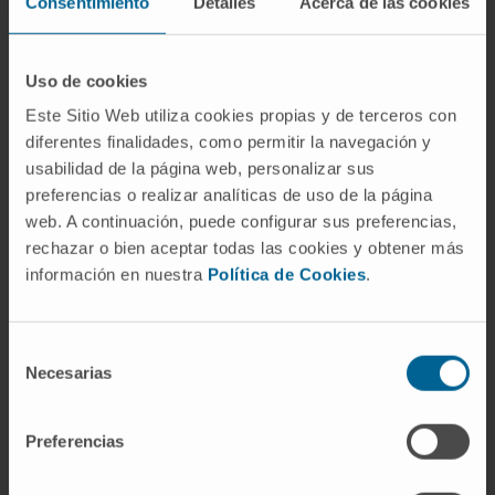
Consentimiento
Detalles
Acerca de las cookies
formas se superponen de manera aguda y
reversible durante menos de 24 horas.
Uso de cookies
Preguntas frecuentes
Este Sitio Web utiliza cookies propias y de terceros con
¿Por qué se la llama también
diferentes finalidades, como permitir la navegación y
amnesia de fijación?
usabilidad de la página web, personalizar sus
preferencias o realizar analíticas de uso de la página
Porque la fijación es el nombre clásico del
web. A continuación, puede configurar sus preferencias,
proceso por el cual un estímulo nuevo se
rechazar o bien aceptar todas las cookies y obtener más
graba en la memoria. Cuando este proceso
información en nuestra
Política de Cookies
.
falla, la información no se «fija» y se pierde. El
término lo acuñó la neurología francófona del
Selección
siglo XIX y sigue apareciendo en manuales de
Necesarias
de
tradición europea continental, aunque la
consentimiento
nomenclatura anglófona prefiere
Preferencias
«anterógrada» por considerar que describe
mejor la dirección temporal de la pérdida.