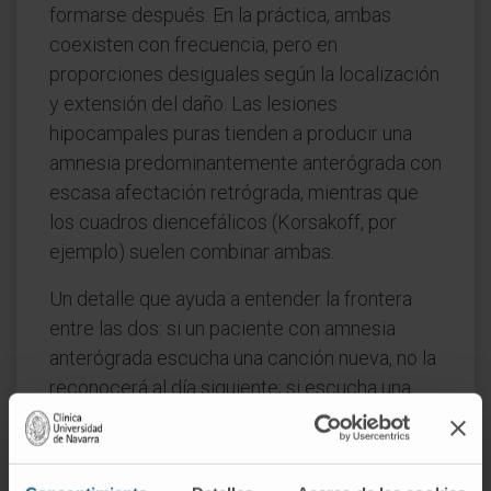
formarse después. En la práctica, ambas
coexisten con frecuencia, pero en
proporciones desiguales según la localización
y extensión del daño. Las lesiones
hipocampales puras tienden a producir una
amnesia predominantemente anterógrada con
escasa afectación retrógrada, mientras que
los cuadros diencefálicos (Korsakoff, por
ejemplo) suelen combinar ambas.
Un detalle que ayuda a entender la frontera
entre las dos: si un paciente con amnesia
anterógrada escucha una canción nueva, no la
reconocerá al día siguiente; si escucha una
canción anterior a su lesión, puede tararearla
sin dificultad. La
amnesia global transitoria
representa un caso especial en el que las dos