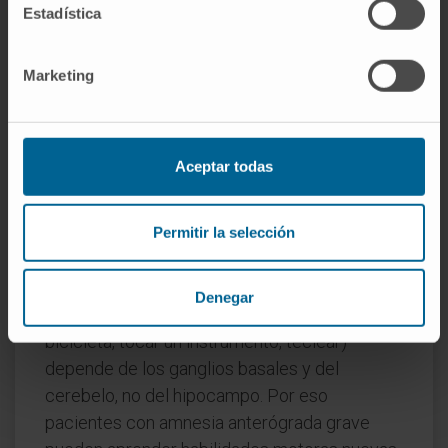
Estadística
¿Conserva la persona su identidad?
Sí. Los recuerdos autobiográficos previos a la
Marketing
lesión permanecen accesibles, y con ellos la
conciencia de quién se es, de la propia
historia y de las personas significativas del
Aceptar todas
pasado. Lo que se pierde es la capacidad de
añadir nuevos capítulos a esa biografía.
Permitir la selección
¿Qué tiene que ver la memoria
procedimental con todo esto?
Denegar
La memoria procedimental (montar en
bicicleta, tocar un instrumento, teclear)
depende de los ganglios basales y del
cerebelo, no del hipocampo. Por eso
pacientes con amnesia anterógrada grave