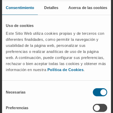
Preguntas frecuentes
Consentimiento
Detalles
Acerca de las cookies
¿De dónde viene la palabra
ahorcadura?
Uso de cookies
Este Sitio Web utiliza cookies propias y de terceros con
Del latín
furca
, que originalmente designaba
diferentes finalidades, como permitir la navegación y
una horquilla de labranza. Cuando el
usabilidad de la página web, personalizar sus
instrumento empezó a usarse para sujetar a
preferencias o realizar analíticas de uso de la página
los condenados por el cuello, el significado se
web. A continuación, puede configurar sus preferencias,
desplazó hacia el castigo y la ejecución. El
rechazar o bien aceptar todas las cookies y obtener más
castellano formó
ahorcar
sobre esa raíz, y
información en nuestra
Política de Cookies
.
Nebrija registró
ahorcadura
en 1495.
¿Es lo mismo ahorcadura que
Selección
estrangulación?
Necesarias
de
consentimiento
No. La diferencia reside en el origen de la
Preferencias
fuerza constrictora. En la ahorcadura, es el