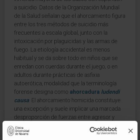
a suicidio. Datos de la Organización Mundial
de la Salud señalan que el ahorcamiento figura
entre los tres métodos de suicidio más
frecuentes a escala global, junto con la
intoxicación por plaguicidas y las armas de
fuego. La etiología accidental es menos
habitual y se da sobre todo en niños que se
enredan con cuerdas durante el juego, o en
adultos durante prácticas de asfixia
autoerótica, modalidad que la terminología
forense designa como
ahorcadura
ludendi
causa
. El ahorcamiento homicida constituye
una excepción y suele implicar una marcada
desproporción de fuerzas entre agresor y
víctima, o bien el uso previo de sustancias que
anulan la capacidad de resistencia.