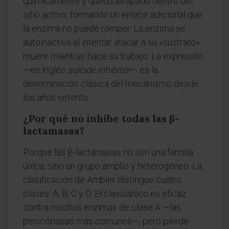
químicamente y queda atrapado dentro del
sitio activo, formando un enlace adicional que
la enzima no puede romper. La enzima se
autoinactiva al intentar atacar a su «sustrato»:
muere mientras hace su trabajo. La expresión
—en inglés
suicide inhibitor
— es la
denominación clásica del mecanismo desde
los años setenta.
¿Por qué no inhibe todas las β-
lactamasas?
Porque las β-lactamasas no son una familia
única, sino un grupo amplio y heterogéneo. La
clasificación de Ambler distingue cuatro
clases: A, B, C y D. El clavulánico es eficaz
contra muchas enzimas de clase A —las
penicilinasas más comunes—, pero pierde