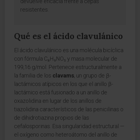
devuelve eficacia frente a cepas
resistentes.
Qué es el ácido clavulánico
El ácido clavulánico es una molécula bicíclica
con fórmula C₈H₉NO₅ y masa molecular de
199,16 g/mol. Pertenece estructuralmente a
la familia de los
clavams
, un grupo de β-
lactámicos atípicos en los que el anillo β-
lactámico está fusionado a un anillo de
oxazolidina en lugar de los anillos de
tiazolidina característicos de las penicilinas o
de dihidrotiazina propios de las
cefalosporinas. Esa singularidad estructural —
el oxígeno como heteroátomo del anillo de