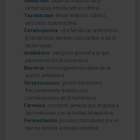
Sulbactam
: segundo inhibidor de β-
lactamasas introducido en clínica.
Tazobactam
: tercer inhibidor clásico,
asociado a piperacilina.
Cefalosporina
: otra familia de antibióticos
β-lactámicos también susceptible a las β-
lactamasas.
Antibiótico
: categoría general a la que
pertenecen los β-lactámicos.
Bacteria
: microorganismos diana de la
acción antibiótica.
Streptococcus
: género bacteriano
frecuentemente tratado con
combinaciones de β-lactámicos.
Fármaco
: concepto general que engloba a
las moléculas con actividad terapéutica.
Fermentación
: proceso microbiano por el
que se obtiene a escala industrial.