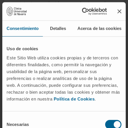
resistentes producirían y que de otro modo
inactivarían el antibiótico antes de que pudiera
ejercer su efecto. La proporción habitual en
los preparados orales es de 4:1 o de 7:1 a
Consentimiento
Detalles
Acerca de las cookies
favor de la amoxicilina, según la presentación
farmacéutica. En estos preparados el
Uso de cookies
clavulánico no añade espectro nuevo:
devuelve actividad a la amoxicilina frente a
Este Sitio Web utiliza cookies propias y de terceros con
diferentes finalidades, como permitir la navegación y
microorganismos productores de β-
usabilidad de la página web, personalizar sus
lactamasa sensibles a la inhibición.
preferencias o realizar analíticas de uso de la página
Diferenciación con otros
web. A continuación, puede configurar sus preferencias,
rechazar o bien aceptar todas las cookies y obtener más
inhibidores de β-
información en nuestra
Política de Cookies
.
lactamasas
Sulbactam.
Es un derivado semisintético del
Selección
ácido penicilánico, no un producto natural.
Necesarias
de