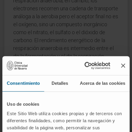
respiración anaerobia, en cambio, los
electrones recorren una cadena de transporte
análoga a la aerobia pero el aceptor final no es
el oxígeno, sino un compuesto inorgánico
como el nitrato, el sulfato o el dióxido de
carbono. El rendimiento energético de la
respiración anaerobia es intermedio entre el
de la fermentación y el de la respiración
aerobia.
Preguntas frecuentes
Consentimiento
Detalles
Acerca de las cookies
¿De dónde viene la palabra
fermentación?
Uso de cookies
Del latín
fermentum
(levadura, sustancia que
Este Sitio Web utiliza cookies propias y de terceros con
provoca la fermentación), formado sobre
diferentes finalidades, como permitir la navegación y
fervēre
(hervir) y el sufijo
-mentum
usabilidad de la página web, personalizar sus