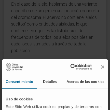
En el caso del alelo, hablamos de una variante
específica de un gen en una posición concreta
del cromosoma. El acervo no contiene 'alelos
sueltos' como entidades aisladas; lo que
contiene, en rigor, es la distribución de
frecuencias de todos los alelos posibles en
cada locus, sumadas a través de toda la
población.
El
genotipo
, por último, describe la
combinación de alelos que porta un individuo
determinado en uno o varios loci. La
diferencia con el acervo es de escala. El
Consentimiento
Detalles
Acerca de las cookies
genotipo es la fotografía de un individuo. El
acervo, el inventario del colectivo en el que
Uso de cookies
ese individuo encaja.
Este Sitio Web utiliza cookies propias y de terceros con