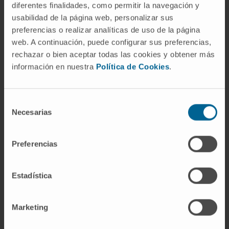
Preguntas frecuentes
diferentes finalidades, como permitir la navegación y
usabilidad de la página web, personalizar sus
¿De dónde viene la palabra acervo
preferencias o realizar analíticas de uso de la página
génico?
web. A continuación, puede configurar sus preferencias,
rechazar o bien aceptar todas las cookies y obtener más
Acervo procede del latín
acervus
, que
información en nuestra
Política de Cookies
.
significaba 'montón' o 'acumulación', y se
documenta en castellano desde finales del
siglo XV con ese sentido literal. Génico es un
Selección
Necesarias
adjetivo construido sobre el griego
génos
,
de
consentimiento
'linaje' u 'origen', el mismo radical que está
detrás de palabras como gen, genoma o
Preferencias
genealogía. La combinación no la generó la
lengua española de forma autónoma: traduce
Estadística
el inglés
gene pool
, expresión que Theodosius
Dobzhansky popularizó a partir de los años
Marketing
cuarenta y cincuenta como adaptación del
ruso
genofond
, acuñado por el genetista