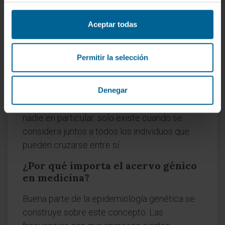
Serebrovski en 1928.
Aceptar todas
¿Es lo mismo el acervo génico que
el genoma?
Permitir la selección
No. El genoma es algo individual —el ADN
completo de un solo organismo—; el acervo
génico es poblacional. Cada persona tiene su
Denegar
propio genoma, pero el acervo no pertenece a
nadie en particular: solo existe cuando se
considera juntos a todos los individuos que
pueden cruzarse entre sí.
¿Por qué importa el acervo génico
en medicina?
Buena parte de la epidemiología genética se
construye sobre este concepto. Las