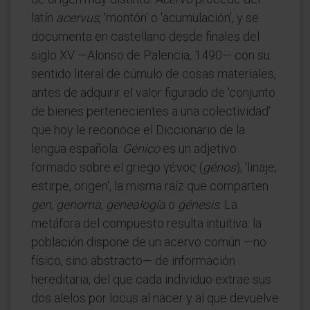
latín
acervus
, 'montón' o 'acumulación', y se
documenta en castellano desde finales del
siglo XV —Alonso de Palencia, 1490— con su
sentido literal de cúmulo de cosas materiales,
antes de adquirir el valor figurado de 'conjunto
de bienes pertenecientes a una colectividad'
que hoy le reconoce el Diccionario de la
lengua española.
Génico
es un adjetivo
formado sobre el griego γένος (
génos
), 'linaje,
estirpe, origen', la misma raíz que comparten
gen
,
genoma
,
genealogía
o
génesis
. La
metáfora del compuesto resulta intuitiva: la
población dispone de un acervo común —no
físico, sino abstracto— de información
hereditaria, del que cada individuo extrae sus
dos alelos por locus al nacer y al que devuelve