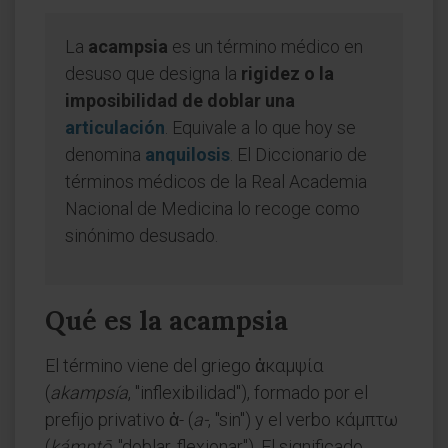
La
acampsia
es un término médico en
desuso que designa la
rigidez o la
imposibilidad de doblar una
articulación
. Equivale a lo que hoy se
denomina
anquilosis
. El Diccionario de
términos médicos de la Real Academia
Nacional de Medicina lo recoge como
sinónimo desusado.
Qué es la acampsia
El término viene del griego ἀκαμψία
(
akampsía
, "inflexibilidad"), formado por el
prefijo privativo ἀ- (
a-
, "sin") y el verbo κάμπτω
(
kámptō
, "doblar, flexionar"). El significado