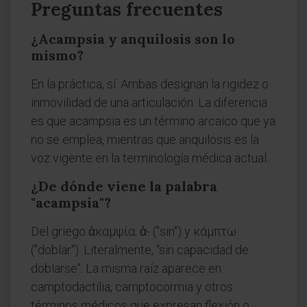
Preguntas frecuentes
¿Acampsia y anquilosis son lo
mismo?
En la práctica, sí. Ambas designan la rigidez o
inmovilidad de una articulación. La diferencia
es que acampsia es un término arcaico que ya
no se emplea, mientras que anquilosis es la
voz vigente en la terminología médica actual.
¿De dónde viene la palabra
"acampsia"?
Del griego ἀκαμψία: ἀ- ("sin") y κάμπτω
("doblar"). Literalmente, "sin capacidad de
doblarse". La misma raíz aparece en
camptodactilia, camptocormia y otros
términos médicos que expresan flexión o