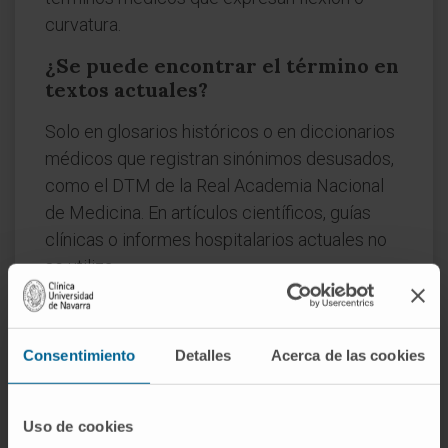
curvatura.
¿Se puede encontrar el término en
textos actuales?
Solo en glosarios históricos o en diccionarios
médicos que registran sinónimos desusados,
como el DTM de la Real Academia Nacional
de Medicina. En artículos científicos, guías
clínicas o informes hospitalarios actuales no
se utiliza.
Referencias
Real Academia Nacional de Medicina de
Consentimiento
Detalles
Acerca de las cookies
España.
Anquilosis. Diccionario de
términos médicos
.
Uso de cookies
Biblioteca Nacional de Medicina de