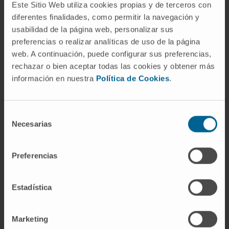
Este Sitio Web utiliza cookies propias y de terceros con
Estados Unidos.
Problemas de las
diferentes finalidades, como permitir la navegación y
articulaciones. MedlinePlus en español
.
usabilidad de la página web, personalizar sus
Manual MSD, versión para profesionales.
preferencias o realizar analíticas de uso de la página
Evaluación geriátrica completa. Geriatría
.
web. A continuación, puede configurar sus preferencias,
Real Academia Española.
Anquilosis.
rechazar o bien aceptar todas las cookies y obtener más
Diccionario de la lengua española
.
información en nuestra
Política de Cookies
.
Entradas relacionadas en el
Selección
diccionario
Necesarias
de
consentimiento
Si desea profundizar en conceptos
asociados a la acampsia, puede consultar
Preferencias
las siguientes definiciones del Diccionario
médico:
Estadística
Anquilosis
: rigidez o inmovilidad de una
articulación por fusión ósea, fibrosis o
Marketing
intervención quirúrgica. Es el término