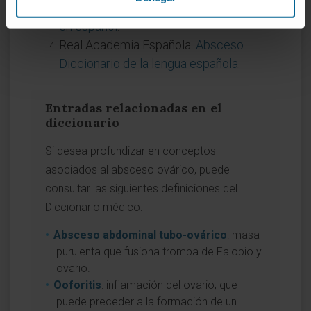
Estados Unidos.
Abscesos. MedlinePlus
en español
.
Real Academia Española.
Absceso.
Diccionario de la lengua española
.
Entradas relacionadas en el
diccionario
Si desea profundizar en conceptos
asociados al absceso ovárico, puede
consultar las siguientes definiciones del
Diccionario médico:
Absceso abdominal tubo-ovárico
: masa
purulenta que fusiona trompa de Falopio y
ovario.
Ooforitis
: inflamación del ovario, que
puede preceder a la formación de un