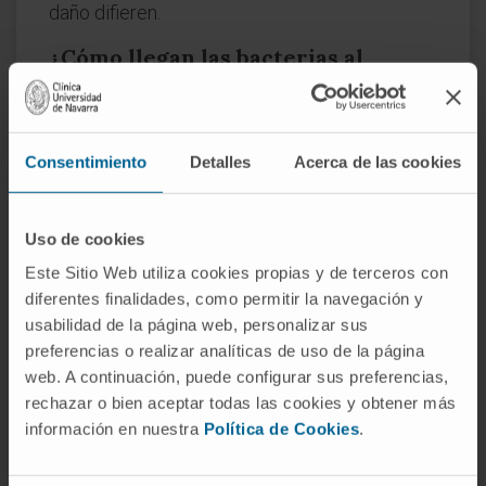
daño difieren.
¿Cómo llegan las bacterias al
interior del ovario?
La vía más frecuente es la rotura folicular
durante la ovulación. Cada mes, al liberarse el
Consentimiento
Detalles
Acerca de las cookies
óvulo, queda una brecha en la superficie del
ovario que las bacterias pueden aprovechar
Uso de cookies
para colonizar el estroma. Con mucha menos
Este Sitio Web utiliza cookies propias y de terceros con
frecuencia, la infección llega por vía sanguínea
diferentes finalidades, como permitir la navegación y
desde un foco lejano.
usabilidad de la página web, personalizar sus
¿Puede producirse fuera del
preferencias o realizar analíticas de uso de la página
contexto de una enfermedad
web. A continuación, puede configurar sus preferencias,
inflamatoria pélvica?
rechazar o bien aceptar todas las cookies y obtener más
información en nuestra
Política de Cookies
.
Sí, aunque es raro. La diseminación
hematógena puede originar un absceso