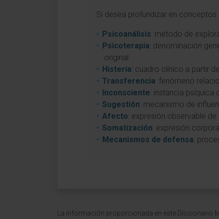
Si desea profundizar en conceptos a
Psicoanálisis
: método de explora
Psicoterapia
: denominación gene
original.
Histeria
: cuadro clínico a partir 
Transferencia
: fenómeno relacio
Inconsciente
: instancia psíquic
Sugestión
: mecanismo de influenc
Afecto
: expresión observable de
Somatización
: expresión corpor
Mecanismos de defensa
: proce
La información proporcionada en este Diccionario Mé