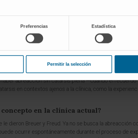
es
ra "abreacción"?
Preferencias
Estadística
on el prefijo
ab-
(descarga, separación) y
reagieren
(reacci
e 1895. Al traducirlo al español se calcó la misma estruct
añola
.
 que catarsis?
Permitir la selección
extos se usan como sinónimos. La catarsis nombra el efec
aber abreacción sin catarsis plena —cuando el recuerdo a
tarsis en contextos ajenos a la clínica, como la experienci
 concepto en la clínica actual?
e le dieron Breuer y Freud. Ya no se busca la abreacción co
ede ocurrir espontáneamente durante el proceso de explo