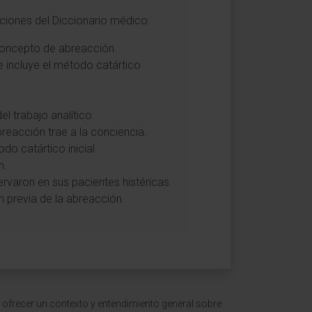
iciones del Diccionario médico:
 concepto de abreacción.
e incluye el método catártico
l trabajo analítico.
reacción trae a la conciencia.
do catártico inicial.
n.
rvaron en sus pacientes histéricas.
n previa de la abreacción.
 ofrecer un contexto y entendimiento general sobre