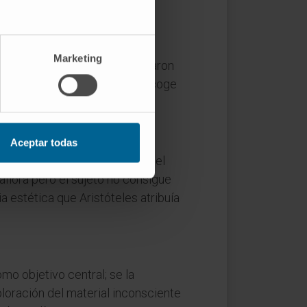
Marketing
onar). Breuer y Freud lo acuñaron
ura: ab-reacción. La RAE lo recoge
Aceptar todas
to de alivio; la abreacción, el
flora pero el sujeto no consigue
a estética que Aristóteles atribuía
mo objetivo central; se la
ración del material inconsciente