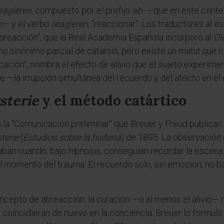
eagieren
, compuesto por el prefijo
ab-
—que en este context
n— y el verbo
reagieren
, "reaccionar". Los traductores al e
abreacción", que la Real Academia Española incorporó al
Di
mo sinónimo parcial de catarsis, pero existe un matiz que co
ificación", nombra el efecto de alivio que el sujeto experim
 —la irrupción simultánea del recuerdo y del afecto en el
sterie
y el método catártico
 la "Comunicación preliminar" que Breuer y Freud publican
terie
(
Estudios sobre la histeria
) de 1895. La observación c
aban cuando, bajo hipnosis, conseguían recordar la escena 
 momento del trauma. El recuerdo solo, sin emoción, no ba
cepto de abreacción: la curación —o al menos el alivio— r
coincidieran de nuevo en la conciencia. Breuer lo formuló 