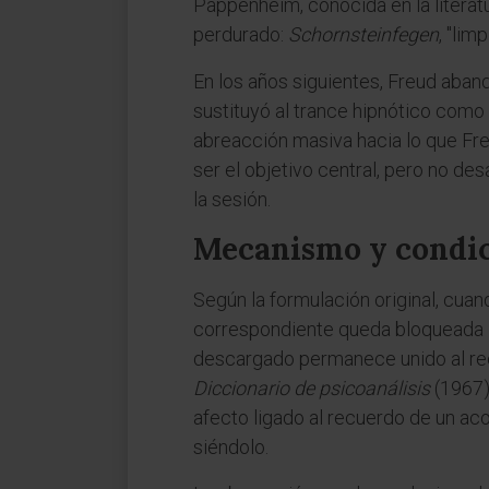
Pappenheim, conocida en la literatu
perdurado:
Schornsteinfegen
, "lim
En los años siguientes, Freud aband
sustituyó al trance hipnótico como 
abreacción masiva hacia lo que Fr
ser el objetivo central, pero no d
la sesión.
Mecanismo y condic
Según la formulación original, cua
correspondiente queda bloqueada —p
descargado permanece unido al rec
Diccionario de psicoanálisis
(1967),
afecto ligado al recuerdo de un ac
siéndolo.