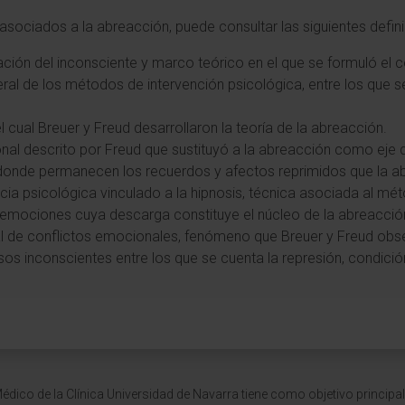
sociados a la abreacción, puede consultar las siguientes defin
ción del inconsciente y marco teórico en el que se formuló el
ral de los métodos de intervención psicológica, entre los que s
del cual Breuer y Freud desarrollaron la teoría de la abreacción.
nal descrito por Freud que sustituyó a la abreacción como eje de
a donde permanecen los recuerdos y afectos reprimidos que la ab
ia psicológica vinculado a la hipnosis, técnica asociada al méto
 emociones cuya descarga constituye el núcleo de la abreacció
al de conflictos emocionales, fenómeno que Breuer y Freud obse
sos inconscientes entre los que se cuenta la represión, condició
dico de la Clínica Universidad de Navarra tiene como objetivo principal