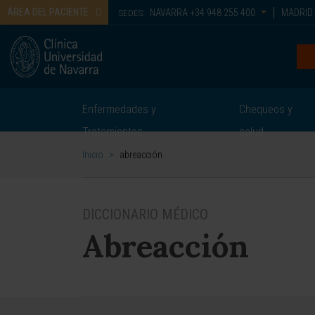
ÁREA DEL PACIENTE
NAVARRA
+34 948 255 400
MADRID
SEDES:
Enfermedades y
Chequeos y
Tratamientos
salud
Inicio
>
abreacción
DICCIONARIO MÉDICO
Abreacción