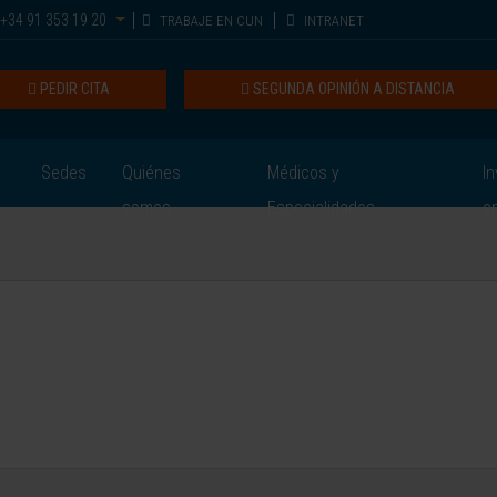
+34 91 353 19 20
TRABAJE EN CUN
INTRANET
PEDIR CITA
SEGUNDA OPINIÓN A DISTANCIA
Sedes
Quiénes
Médicos y
In
somos
Especialidades
e