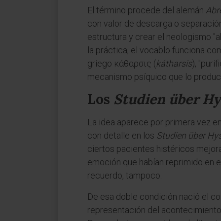
El término procede del alemán
Abr
con valor de descarga o separació
estructura y crear el neologismo "
la práctica, el vocablo funciona co
griego κάθαρσις (
kátharsis
), "pur
mecanismo psíquico que lo produce
Los
Studien über Hy
La idea aparece por primera vez en
con detalle en los
Studien über Hys
ciertos pacientes histéricos mejor
emoción que habían reprimido en el
recuerdo, tampoco.
De esa doble condición nació el con
representación del acontecimiento 