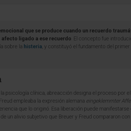
emocional que se produce cuando un recuerdo traumáti
el afecto ligado a ese recuerdo
. El concepto fue introdu
ía sobre la
histeria
, y constituyó el fundamento del prime
n
y la psicología clínica, abreacción designa el proceso por e
Freud empleaba la expresión alemana
eingeklemmter Affe
eriencia que lo originó. Esa liberación puede manifestarse 
e un alivio subjetivo que Breuer y Freud compararon con la