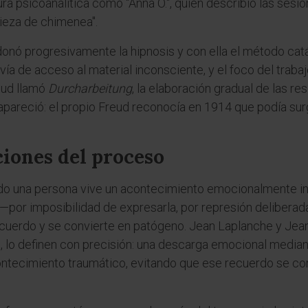
ra psicoanalítica como "Anna O.", quien describió las ses
pieza de chimenea".
onó progresivamente la hipnosis y con ella el método catár
vía de acceso al material inconsciente, y el foco del trabaj
eud llamó
Durcharbeitung
, la elaboración gradual de las re
esapareció: el propio Freud reconocía en 1914 que podía su
iones del proceso
ndo una persona vive un acontecimiento emocionalmente in
or imposibilidad de expresarla, por represión deliberada
uerdo y se convierte en patógeno. Jean Laplanche y Jean-
 lo definen con precisión: una descarga emocional mediante
ontecimiento traumático, evitando que ese recuerdo se co