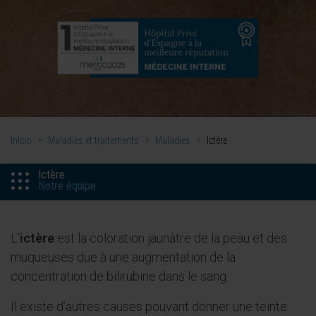
Inicio
>
Maladies et traitements
>
Maladies
>
Ictère
Ictère
Notre équipe
L’
ictère
est la coloration jaunâtre de la peau et des
muqueuses due à une augmentation de la
concentration de bilirubine dans le sang.
Il existe d’autres causes pouvant donner une teinte