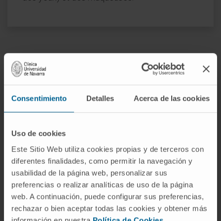
Comment traite-t-on l’ictère ?
Consentimiento
Detalles
Acerca de las cookies
Chez l’adulte, l’ictère doit être considéré
Uso de cookies
uniquement comme un symptôme de maladie,
Este Sitio Web utiliza cookies propias y de terceros con
sans conséquences négatives en soi. Par
diferentes finalidades, como permitir la navegación y
conséquent, le traitement ne doit pas viser
usabilidad de la página web, personalizar sus
l’ictère lui-même, mais la maladie qui en est la
preferencias o realizar analíticas de uso de la página
cause.
web. A continuación, puede configurar sus preferencias,
rechazar o bien aceptar todas las cookies y obtener más
Chez le nouveau-né, lorsque les taux de
información en nuestra
Política de Cookies
.