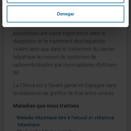
Pionniers dans l'application de la thérapie
Denegar
génique au traitement des tumeurs du foie et
des maladies métaboliques héréditaires, nous
possédons une vaste expérience dans le
diagnostic et le traitement des hépatites
virales ainsi que dans le traitement du cancer
hépatique au moyen de systèmes de
radioembolisation par microsphères d'yttrium-
90.
La Clínica est à l'avant-garde en Espagne dans
la réalisation de greffes de foie entre vivants.
Maladies que nous traitons
Maladie hépatique liée à l'alcool et stéatose
hépatique