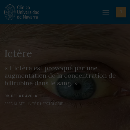
Ictère
« L’ictère est provoqué par une
augmentation de la concentration de
bilirubine dans le sang. »
DR. DELIA D'AVOLA
SPÉCIALISTE. UNITÉ D’HÉPATOLOGIE