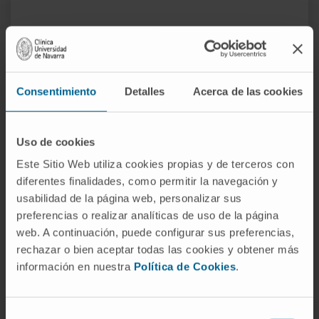
Traitement
Chirurgie de
conservateur de
l’hyperthyroïdie
l’hyperthyroïdie
Consentimiento
Detalles
Acerca de las cookies
Traitement par iode radioactif
Traitement conservateur de
Uso de cookies
l’hyperthyroïdie
Este Sitio Web utiliza cookies propias y de terceros con
diferentes finalidades, como permitir la navegación y
Une fois l’hyperthyroïdie diagnostiquée, il
usabilidad de la página web, personalizar sus
convient de mettre en place un traitement
preferencias o realizar analíticas de uso de la página
médicamenteux par antithyroïdiens
web. A continuación, puede configurar sus preferencias,
administrés par voie orale (carbimazole,
rechazar o bien aceptar todas las cookies y obtener más
méthimazole, propylthiouracile), qui inhibent la
información en nuestra
Política de Cookies
.
formation d’hormones thyroïdiennes et
permettent une amélioration des symptômes
Selección