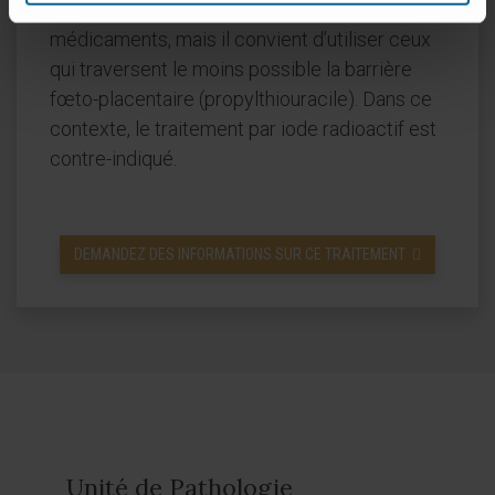
grossesse, elle peut être traitée par des
médicaments, mais il convient d’utiliser ceux
qui traversent le moins possible la barrière
fœto-placentaire (propylthiouracile). Dans ce
contexte, le traitement par iode radioactif est
contre-indiqué.
DEMANDEZ DES INFORMATIONS SUR CE TRAITEMENT
Unité de Pathologie