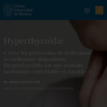
Hyperthyroïdie
« Avec les protocoles de traitement
actuellement disponibles,
l’hyperthyroïdie est une maladie
facilement contrôlable et curable. »
DR. MARTA GARCÍA GOÑI
SPÉCIALISTE. UNITÉ DE PATHOLOGIE THYROÏDIENNE