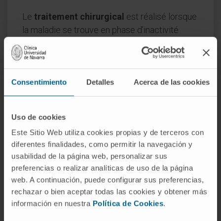
Le
traitement chirurgical
est réalisé lorsque
la maladie se trouve en phase d’inactivité
inflammatoire. Les patients peuvent
nécessiter différents types d’interventions
chirurgicales.
Consentimiento
Detalles
Acerca de las cookies
En présence d’un retentissement important
sur l’acuité visuelle lié à l’atteinte du nerf
optique, ou d’une exophtalmie majeure, une
Uso de cookies
décompression orbitaire peut s’avérer
Este Sitio Web utiliza cookies propias y de terceros con
nécessaire afin d’augmenter le volume de
diferentes finalidades, como permitir la navegación y
usabilidad de la página web, personalizar sus
l’orbite.
preferencias o realizar analíticas de uso de la página
web. A continuación, puede configurar sus preferencias,
rechazar o bien aceptar todas las cookies y obtener más
DEMANDEZ DES INFORMATIONS SUR CE TRAITEMENT
información en nuestra
Política de Cookies
.