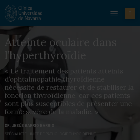
Atteinte oculaire dans
l’hyperthyroïdie
« Le traitement des patients atteints
d’ophtalmopathie thyroïdienne
nécessite de restaurer et de stabiliser la
fonction thyroïdienne, car ces patients
sont plus susceptibles de présenter une
forme sévère de la maladie. »
DR. JESÚS BARRIO BARRIO
SPÉCIALISTE. UNITÉ DE PATHOLOGIE THYROÏDIENNE