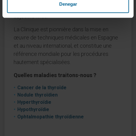
Denegar
un suivi continu est assuré afin d’atteindre les
objectifs fixés.
La Clinique est pionnière dans la mise en
œuvre de techniques médicales en Espagne
et au niveau international, et constitue une
référence mondiale pour les procédures
hautement spécialisées.
Quelles maladies traitons-nous ?
Cancer de la thyroïde
Nodule thyroïdien
Hyperthyroïdie
Hypothyroïdie
Ophtalmopathie thyroïdienne