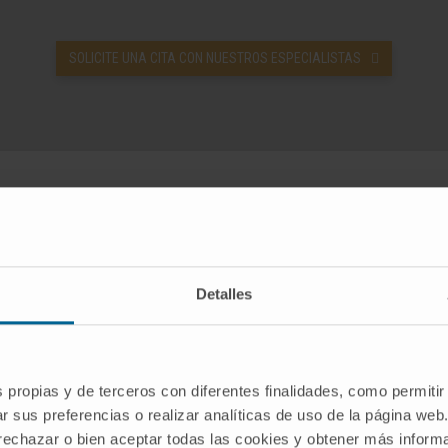
SOLICITE UNA CITA CON NUESTROS ESPECIALISTAS
o se realiza la cirugía de la epile
Detalles
s propias y de terceros con diferentes finalidades, como permitir
ocedimiento de la cirugía de la epilepsia
r sus preferencias o realizar analíticas de uso de la página web
 rechazar o bien aceptar todas las cookies y obtener más infor
sección