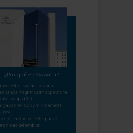
¿Por qué en Navarra?
imer centro español con una
esonancia magnética intraoperatoria
e alto campo (3T).
rugía de precisión y mínimamente
vasiva.
pertos en el uso de HIFU para el
atamiento del temblor.