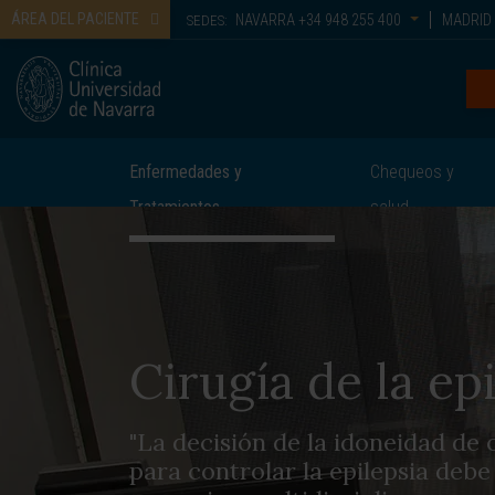
ÁREA DEL PACIENTE
NAVARRA
+34 948 255 400
MADRID
SEDES:
Enfermedades y
Chequeos y
Tratamientos
salud
Cirugía de la ep
"La decisión de la idoneidad de
para controlar la epilepsia deb