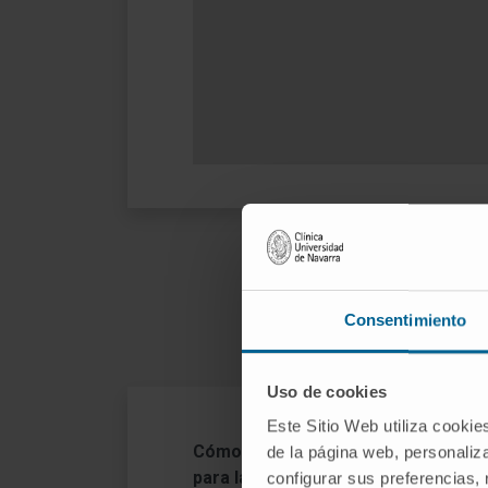
¿Cóm
Consentimiento
Uso de cookies
Este Sitio Web utiliza cookie
Pr
Cómo se realiza la cirugía
de la página web, personaliza
para la epilepsia
configurar sus preferencias,
Re