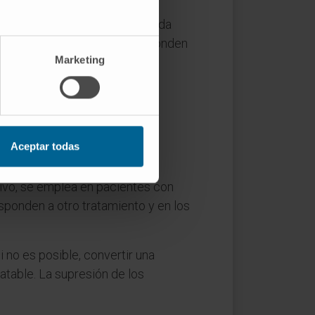
ón visible o sin ella, relacionada
s. La mayoría de las veces responden
Marketing
as donde se producen las
generalicen aislando la zona
Aceptar todas
ivo, se emplea en pacientes con
ponden a otro tratamiento y en los
si no es posible, convertir una
ratable. La supresión de los