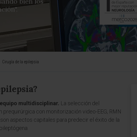
sando bien los
nción".
Cirugía de la epilepsia
epilepsia?
 equipo multidisciplinar.
La selección del
ón prequirúrgica con monitorización video-EEG, RMN
 son aspectos capitales para predecir el éxito de la
epileptógena.