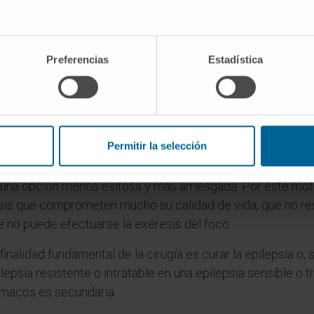
siste en extirpar una parte del tejido cerebral, con una lesi
 el origen de las crisis epilépticas. Son las crisis focale
Preferencias
Estadística
 bien al tratamiento quirúrgico.
rugía funcional
cciona solamente las vías nerviosas que conectan las zon
cargas epilépticas con el resto del cerebro. Evita que se 
Permitir la selección
léptica.
 una opción menos exitosa y más arriesgada. Por este mot
isis que comprometen mucho su calidad de vida, que no res
e no puede efectuarse la exéresis del foco.
finalidad fundamental de la cirugía es curar la epilepsia o, 
lepsia resistente o intratable en una epilepsia sensible o t
rmacos es secundaria.