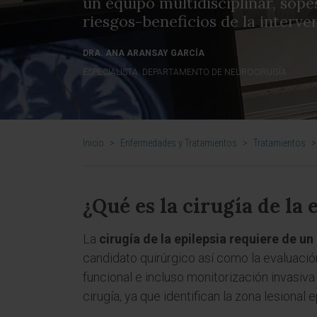
un equipo multidisciplinar, sope
riesgos-beneficios de la interve
DRA. ANA ARANSAY GARCÍA
ESPECIALISTA. DEPARTAMENTO DE NEUROCIRUGÍA
Inicio
>
Enfermedades y Tratamientos
>
Tratamientos
>
¿Qué es la cirugía de la 
La
cirugía de la epilepsia requiere de un
candidato quirúrgico así como la evaluaci
funcional e incluso monitorización invasiva
cirugía, ya que identifican la zona lesional 