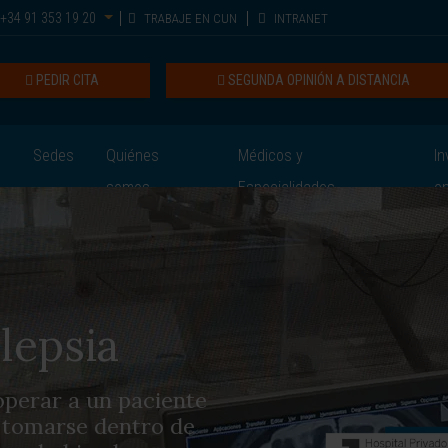
+34 91 353 19 20
TRABAJE EN CUN
INTRANET
PEDIR CITA
SEGUNDA OPINIÓN A DISTANCIA
Sedes
Quiénes
Médicos y
In
somos
Especialidades
e
ilepsia
 operar a un paciente
e tomarse dentro de