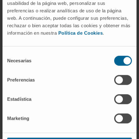
usabilidad de la página web, personalizar sus
receptores hormonales positivos suele ser la
preferencias o realizar analíticas de uso de la página
primera opción de terapia endocrina, según
web. A continuación, puede configurar sus preferencias,
las guías oncológicas vigentes.
rechazar o bien aceptar todas las cookies y obtener más
¿Cómo se descubrió su utilidad
información en nuestra
Política de Cookies
.
contra el cáncer de mama?
En 1962, Dora Richardson sintetizó el
Selección
Necesarias
de
compuesto en los laboratorios de ICI
consentimiento
buscando un anticonceptivo. El fármaco
resultó inútil para ese fin porque estimulaba la
Preferencias
ovulación en vez de suprimirla. Arthur Walpole
defendió su potencial anticancerígeno frente
Estadística
a la dirección de ICI, que prefería el mercado
contraceptivo, y logró que se mantuviera el
Marketing
desarrollo clínico. El primer ensayo en cáncer
de mama se publicó en 1971.