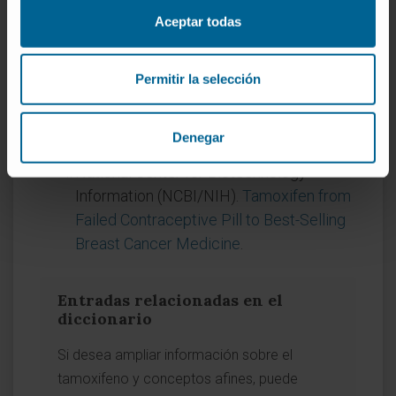
Referencias
Aceptar todas
MedlinePlus (NIH).
Tamoxifeno
.
Manual MSD (versión para público
Permitir la selección
general).
Cáncer de mama
.
Manual MSD (versión para
Denegar
profesionales).
Cáncer de mama
.
National Center for Biotechnology
Information (NCBI/NIH).
Tamoxifen from
Failed Contraceptive Pill to Best-Selling
Breast Cancer Medicine
.
Entradas relacionadas en el
diccionario
Si desea ampliar información sobre el
tamoxifeno y conceptos afines, puede