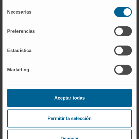
Dra. Azucena Aldaz Pastor
Selección
Ver Curriculum
Necesarias
de
Especialista
consentimiento
Servicio de Farmacia
Preferencias
Sede Pamplona
Estadística
Dra. Irene Aquerreta González
Ver Curriculum
Especialista
Servicio de Farmacia
Marketing
Sede Pamplona
Dra. Mª Carmen Barace Indurain
Aceptar todas
Ver Curriculum
Especialista
Servicio de Farmacia
Permitir la selección
Sede Pamplona
Denegar