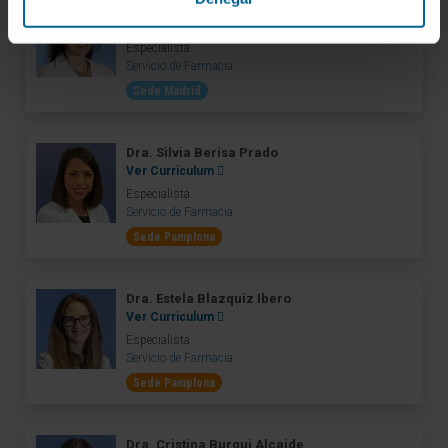
Dra. Emma Bartolomé García
Ver Curriculum
Especialista
Servicio de Farmacia
Sede Madrid
Dra. Silvia Berisa Prado
Ver Curriculum
Especialista
Servicio de Farmacia
Sede Pamplona
Dra. Estela Blazquiz Ibero
Ver Curriculum
Especialista
Servicio de Farmacia
Sede Pamplona
Dra. Cristina Burgui Alcaide