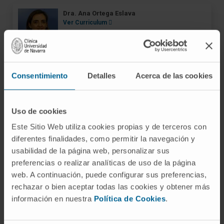
Dra. Ana Ortega Eslava
Ver Curriculum
Directora
Servicio de Farmacia
Sede Pamplona
Consentimiento
Detalles
Acerca de las cookies
Dra. Mª Ángeles García del Barrio
Ver Curriculum
Responsable
Uso de cookies
Servicio de Farmacia
Este Sitio Web utiliza cookies propias y de terceros con
Sede Madrid
diferentes finalidades, como permitir la navegación y
usabilidad de la página web, personalizar sus
Dr. Xabier Abasolo Tamayo
preferencias o realizar analíticas de uso de la página
Ver Curriculum
web. A continuación, puede configurar sus preferencias,
Especialista
rechazar o bien aceptar todas las cookies y obtener más
Servicio de Farmacia
información en nuestra
Política de Cookies
.
Sede Pamplona