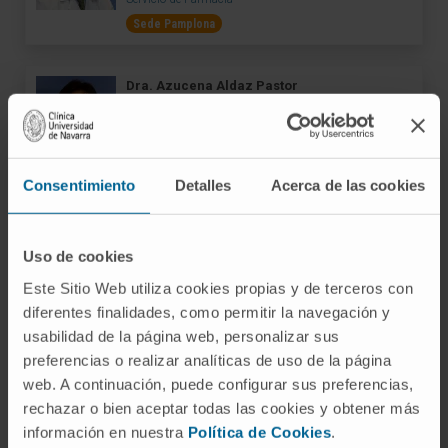
Sede Pamplona
Dra. Azucena Aldaz Pastor
Ver Curriculum
Especialista
Servicio de Farmacia
Sede Pamplona
Consentimiento
Detalles
Acerca de las cookies
Dra. Irene Aquerreta González
Ver Curriculum
Uso de cookies
Especialista
Este Sitio Web utiliza cookies propias y de terceros con
Servicio de Farmacia
diferentes finalidades, como permitir la navegación y
Sede Pamplona
usabilidad de la página web, personalizar sus
preferencias o realizar analíticas de uso de la página
Dra. Mª Carmen Barace Indurain
web. A continuación, puede configurar sus preferencias,
Ver Curriculum
rechazar o bien aceptar todas las cookies y obtener más
Especialista
información en nuestra
Política de Cookies
.
Servicio de Farmacia