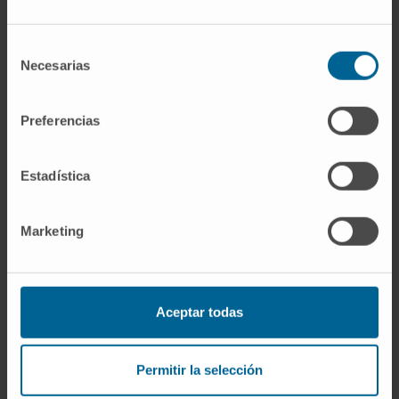
Sede Pamplona
Selección
Necesarias
Dra. Emma Bartolomé García
de
Ver Curriculum
consentimiento
Especialista
Preferencias
Servicio de Farmacia
Sede Madrid
Estadística
Dra. Silvia Berisa Prado
Ver Curriculum
Marketing
Especialista
Servicio de Farmacia
Sede Pamplona
Aceptar todas
Dra. Estela Blazquiz Ibero
Ver Curriculum
Especialista
Permitir la selección
Servicio de Farmacia