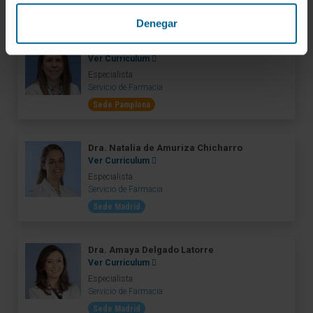
Sede Pamplona
Denegar
Dra. Cristina Burgui Alcaide
Ver Curriculum
Especialista
Servicio de Farmacia
Sede Pamplona
Dra. Natalia de Amuriza Chicharro
Ver Curriculum
Especialista
Servicio de Farmacia
Sede Madrid
Dra. Amaya Delgado Latorre
Ver Curriculum
Especialista
Servicio de Farmacia
Sede Madrid