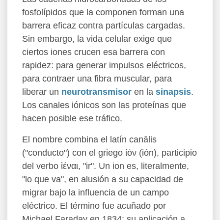
fosfolípidos que la componen forman una
barrera eficaz contra partículas cargadas.
Sin embargo, la vida celular exige que
ciertos iones crucen esa barrera con
rapidez: para generar impulsos eléctricos,
para contraer una fibra muscular, para
liberar un
neurotransmisor
en la
sinapsis
.
Los canales iónicos son las proteínas que
hacen posible ese tráfico.
El nombre combina el latín canālis
("conducto") con el griego ἰόν (ión), participio
del verbo ἰέναι, "ir". Un ion es, literalmente,
"lo que va", en alusión a su capacidad de
migrar bajo la influencia de un campo
eléctrico. El término fue acuñado por
Michael Faraday en 1834; su aplicación a