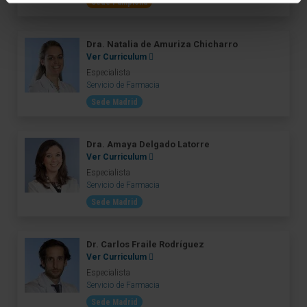
Sede Pamplona
Dra. Natalia de Amuriza Chicharro
Ver Curriculum
Especialista
Servicio de Farmacia
Sede Madrid
Dra. Amaya Delgado Latorre
Ver Curriculum
Especialista
Servicio de Farmacia
Sede Madrid
Dr. Carlos Fraile Rodríguez
Ver Curriculum
Especialista
Servicio de Farmacia
Sede Madrid