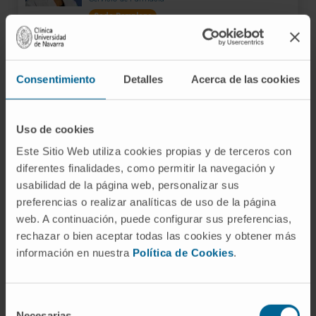
Sede Pamplona
Dra. Irene Aquerreta González
Ver Curriculum
Consentimiento
Detalles
Acerca de las cookies
Especialista
Servicio de Farmacia
Sede Pamplona
Uso de cookies
Este Sitio Web utiliza cookies propias y de terceros con
Dra. Mª Carmen Barace Indurain
diferentes finalidades, como permitir la navegación y
Ver Curriculum
usabilidad de la página web, personalizar sus
Especialista
preferencias o realizar analíticas de uso de la página
Servicio de Farmacia
web. A continuación, puede configurar sus preferencias,
Sede Pamplona
rechazar o bien aceptar todas las cookies y obtener más
información en nuestra
Política de Cookies
.
Dra. Emma Bartolomé García
Ver Curriculum
Especialista
Selección
Servicio de Farmacia
Necesarias