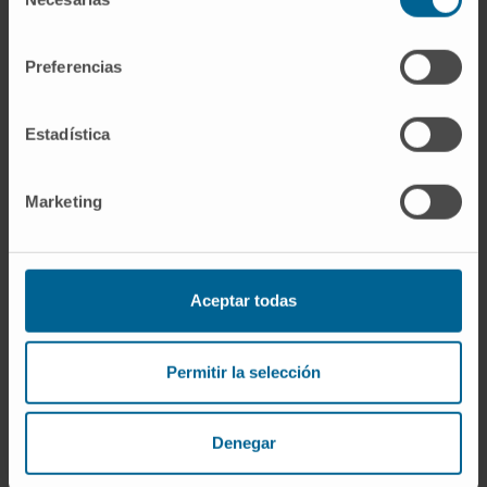
de
Sede Madrid
consentimiento
Preferencias
Dra. Silvia Berisa Prado
Ver Curriculum
Especialista
Estadística
Servicio de Farmacia
Sede Pamplona
Marketing
Dra. Estela Blazquiz Ibero
Ver Curriculum
Especialista
Aceptar todas
Servicio de Farmacia
Sede Pamplona
Permitir la selección
Dra. Cristina Burgui Alcaide
Ver Curriculum
Denegar
Especialista
Servicio de Farmacia