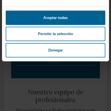
¿Por qué en la Clínica?
Centro de Excelencia Europeo en el diagnóstico y
Aceptar todas
tratamiento de la Obesidad.
Equipo de enfermeras especializadas en el
Hospital de Día de Endocrinología y Nutrición.
Permitir la selección
Contamos con un Laboratorio de Investigación
Metabólica de reconocido prestigio internacional.
Denegar
Nuestro Departamento de Endocrinología y
Nutrición
Nuestro equipo de
profesionales
Especialistas en Endocrinología con