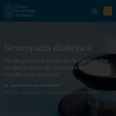
Neuropatía diabética
"Se diagnostica mediante la realización
de una prueba de velocidad de
conducción nerviosa".
DR. JAVIER ESCALADA SAN MARTÍN
DIRECTOR. DEPARTAMENTO DE ENDOCRINOLOGÍA Y NUTRICIÓN