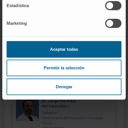
Estadística
Nuestro equipo de
Marketing
profesionales
Aceptar todas
Dr. Adrián Cano Prous
Ver Curriculum
Codirector
Permitir la selección
Departamento de Psiquiatría y Psicología
Clínica
Sede Pamplona
Denegar
Dr. Jorge Pla Vidal
Ver Curriculum
Codirector
Departamento de Psiquiatría y Psicología
Clínica