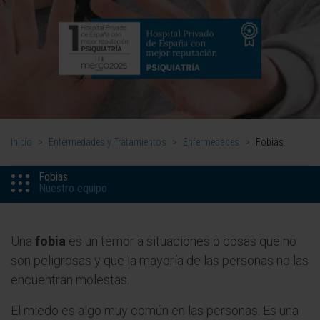
Inicio
>
Enfermedades y Tratamientos
>
Enfermedades
>
Fobias
Fobias
Nuestro equipo
Una
fobia
es un temor a situaciones o cosas que no
son peligrosas y que la mayoría de las personas no las
encuentran molestas.
El miedo es algo muy común en las personas. Es una