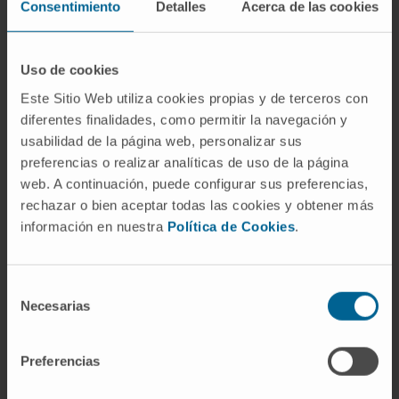
Consentimiento
Detalles
Acerca de las cookies
Uso de cookies
Este Sitio Web utiliza cookies propias y de terceros con
diferentes finalidades, como permitir la navegación y
usabilidad de la página web, personalizar sus
preferencias o realizar analíticas de uso de la página
web. A continuación, puede configurar sus preferencias,
¿Por qué en la Clínica?
rechazar o bien aceptar todas las cookies y obtener más
información en nuestra
Política de Cookies
.
Valoración integral del paciente.
Diagnóstico personalizado.
Equipo multidisciplinar.
Selección
Necesarias
de
consentimiento
Nuestro Departamento de Psiquiatría
Preferencias