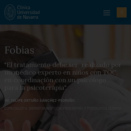
Fobias
"El tratamiento debe ser realizado por
un médico experto en niños con TOC,
en coordinación con un psicólogo
para la psicoterapia".
DR. FELIPE ORTUÑO SÁNCHEZ-PEDREÑO
ESPECIALISTA. DEPARTAMENTO DE PSIQUIATRÍA Y PSICOLOGÍA CLÍNICA