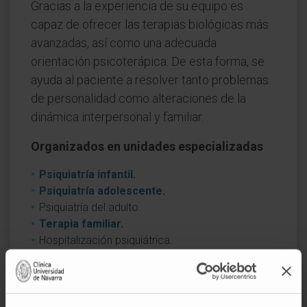
Gracias a la experiencia de su equipo es
capaz de ofrecer las terapias biológicas más
avanzadas, así como una adecuada
orientación psicoterápica. De esta forma, se
ayuda al paciente a resolver tanto problemas
de personalidad como alteraciones de la
dinámica interpersonal y familiar.
Organizados en unidades especializadas
Psiquiatría infantil.
Psiquiatría adolescente.
Psiquiatría del adulto.
Terapia familiar.
Hospitalización psiquiátrica.
Psicología Clínica.