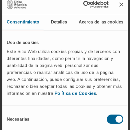
Síguenos
Consentimiento
Detalles
Acerca de las cookies
ENFERMEDADES Y TRATAMIENTOS
Enfermedades
Uso de cookies
Pruebas diagnósticas
Este Sitio Web utiliza cookies propias y de terceros con
diferentes finalidades, como permitir la navegación y
Tratamientos
usabilidad de la página web, personalizar sus
Cuidados en casa
preferencias o realizar analíticas de uso de la página
Chequeos y salud
web. A continuación, puede configurar sus preferencias,
rechazar o bien aceptar todas las cookies y obtener más
información en nuestra
Política de Cookies
.
NUESTROS PROFESIONALES
Cancer Center
Selección
Conozca a los profesionales
Necesarias
de
consentimiento
Servicios médicos