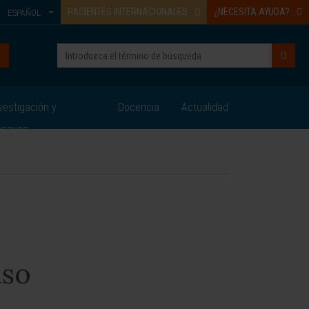
PACIENTES INTERNACIONALES
¿NECESITA AYUDA?
ESPAÑOL
vestigación y
Docencia
Actualidad
nsayos
lso