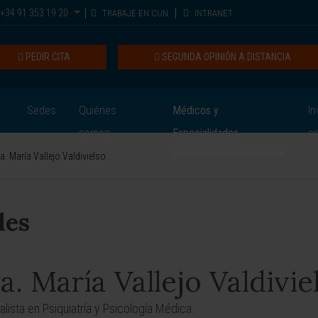
+34 91 353 19 20
TRABAJE EN CUN
INTRANET
PEDIR CITA
SEGUNDA OPINIÓN A DISTANCIA
Sedes
Quiénes
Médicos y
In
somos
Especialidades
e
a. María Vallejo Valdivielso
les
a. María Vallejo Valdivie
alista en Psiquiatría y Psicología Médica.