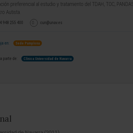
ción preferencial al estudio y tratamiento del TDAH, TOC, PANDAS
ro Autista.
4 948 255 400
cun@unav.es
ja en:
Sede Pamplona
 parte de:
Clínica Universidad de Navarra
nal
ersidad de Navarra (2011).