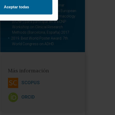
2017. Research Training Seminar
Aceptar todas
Scholarship concedida por la European
College of Neuropsychopharmacology
(ECNP) para participar en el ECNP
Workshop on Clinical Research
Methods (Barcelona, España) 2017.
2019. Best World Poster Award. 7th
World Congress on ADHD.
Más información
SCOPUS
ORCID