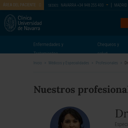
ÁREA DEL PACIENTE
NAVARRA
+34 948 255 400
MADRID
SEDES:
Enfermedades y
Chequeos y
Tratamientos
salud
Inicio
>
Médicos y Especialidades
>
Profesionales
>
Dr
Nuestros profesiona
Dr
Especi