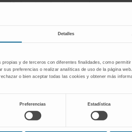
s y el Pediatric Acute-Onset Neuropsychiatric
rd Children’s Hospital). Stanford University
Detalles
ÁREAS DE INTERÉS
mente
Estudio diagnóstico y tratamiento del
Trastorno por déficit de atención e
s propias y de terceros con diferentes finalidades, como permitir
sub-
hiperactividad
(TDAH) en la infancia y
r sus preferencias o realizar analíticas de uso de la página web
adolescencia.
 rechazar o bien aceptar todas las cookies y obtener más infor
Evaluación y diagnóstico del Trastorno
 la
del Espectro Autista.
d and
Evaluación clínica del
Trastorno
in
Obsesivo Compulsivo
en niños y
Preferencias
Estadística
urnal
PANDAS/PANS (Pediatric Autoinmune
Neuropsychiatric Disorders).