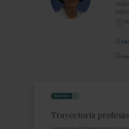
Dedica
Espect
+3
Traba
Forma
ÍNDICE H
3
Trayectoria profesio
Licenciada en Medicina por la Univ