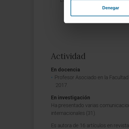
Educativa.
Denegar
Actividad
En docencia
Profesor Asociado en la Facultad
2017.
En investigación
Ha presentado varias comunicacion
internacionales (31).
Es autora de 16 artículos en revist