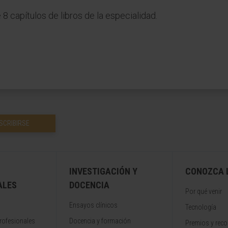
8 capítulos de libros de la especialidad.
SCRIBIRSE
INVESTIGACIÓN Y
CONOZCA L
ALES
DOCENCIA
Por qué venir
Ensayos clínicos
Tecnología
rofesionales
Docencia y formación
Premios y rec