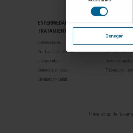
consentimiento
ENFERMEDADES Y
NUESTROS
TRATAMIENTOS
PROFESION
Denegar
Enfermedades
Cancer Center
Pruebas diagnósticas
Conozca a los p
Tratamientos
Servicios médic
Cuidados en casa
Trabaje con nos
Chequeos y salud
Universidad de Navarr