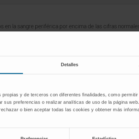
s en la sangre periférica por encima de las cifras normale
dico de la Clínica Universidad de Navarra tiene como objetivo principal
Detalles
te única para tomar decisiones relacionadas con la salud. Esta informa
recomendaciones de profesionales de la salud. Siempre es esencial consu
versidad de Navarra no se responsabiliza por el uso inapropiado o la in
s propias y de terceros con diferentes finalidades, como permitir
r sus preferencias o realizar analíticas de uso de la página web
 rechazar o bien aceptar todas las cookies y obtener más infor
SCRIBIRSE
Preferencias
Estadística