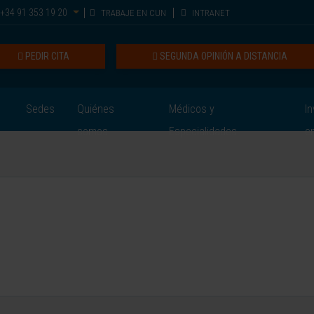
+34 91 353 19 20
TRABAJE EN CUN
INTRANET
PEDIR CITA
SEGUNDA OPINIÓN A DISTANCIA
Sedes
Quiénes
Médicos y
In
somos
Especialidades
e