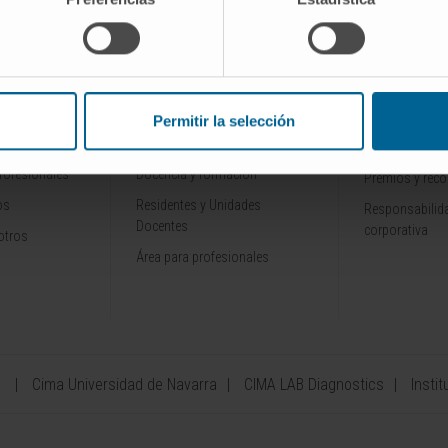
INVESTIGACIÓN Y
CONOZCA L
ALES
DOCENCIA
Por qué venir
Permitir la selección
Ensayos clínicos
Tecnología
rofesionales
Docencia y formación
Premios y rec
os
Residentes y Unidades
Responsabilida
Docentes
corporativa
otros
Área para profesionales
a
Cima Universidad de Navarra
CIMA LAB Diagnostics
Instit