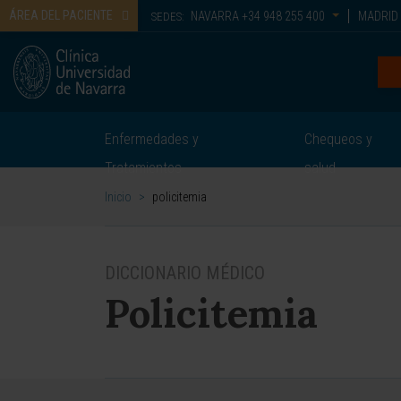
ÁREA DEL PACIENTE
NAVARRA
+34 948 255 400
MADRID
SEDES:
Enfermedades y
Chequeos y
Tratamientos
salud
Inicio
>
policitemia
DICCIONARIO MÉDICO
Policitemia