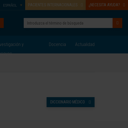
PACIENTES INTERNACIONALES
¿NECESITA AYUDA?
ESPAÑOL
vestigación y
Docencia
Actualidad
nsayos
DICCIONARIO MÉDICO