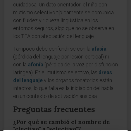
cuidadosa. Un dato orientador: el niño con
mutismo selectivo típicamente se comunica
con fluidez y riqueza lingüística en los
entornos seguros, algo que no se observa en
los TEA con afectación del lenguaje.
Tampoco debe confundirse con la
afasia
(pérdida del lenguaje por lesión cortical) ni
con la
afonía
(pérdida de la voz por disfunción
laríngea). En el mutismo selectivo, las
áreas
del lenguaje
y los órganos fonatorios están
intactos; lo que falla es la iniciación del habla
en un contexto de activación ansiosa.
Preguntas frecuentes
¿Por qué se cambió el nombre de
"electivo" a "selectivo"?