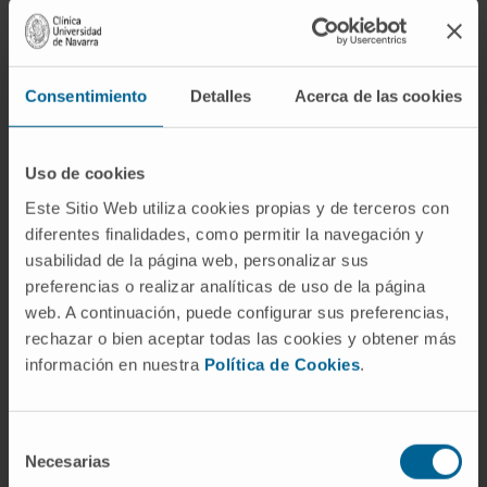
Porque "electivo" sugería que el niño elegía no
hablar deliberadamente, lo cual no es cierto.
Moritz Tramer acuñó el término
elektiver
Consentimiento
Detalles
Acerca de las cookies
Mutismus
en 1934, pero con el avance de la
comprensión del trastorno quedó claro que la
Uso de cookies
inhibición verbal no es voluntaria sino ansiosa.
Este Sitio Web utiliza cookies propias y de terceros con
El DSM-IV, en 1994, adoptó "selectivo" para
diferentes finalidades, como permitir la navegación y
indicar que el mutismo aparece solo en
usabilidad de la página web, personalizar sus
contextos seleccionados, sin implicar
preferencias o realizar analíticas de uso de la página
intencionalidad.
web. A continuación, puede configurar sus preferencias,
rechazar o bien aceptar todas las cookies y obtener más
¿El mutismo selectivo se cura?
información en nuestra
Política de Cookies
.
Con intervención temprana, el pronóstico es
bueno en la mayoría de los casos. Sin ella, el
Selección
trastorno puede cronificarse y extenderse a la
Necesarias
de
adolescencia o la edad adulta. La clave suele