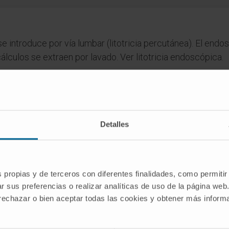
introduce por vía lumbar (litotricia percutánea). El endosc
álculos se extraen por lavado. Ver litotricia endoscópica.
Detalles
dico de la Clínica Universidad de Navarra tiene como objetivo principal
te única para tomar decisiones relacionadas con la salud. Esta informa
recomendaciones de profesionales de la salud. Siempre es esencial consu
versidad de Navarra no se responsabiliza por el uso inapropiado o la in
s propias y de terceros con diferentes finalidades, como permitir
r sus preferencias o realizar analíticas de uso de la página web
 rechazar o bien aceptar todas las cookies y obtener más infor