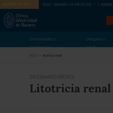
ÁREA DEL PACIENTE
NAVARRA
+34 948 255 400
MADRID
SEDES:
Enfermedades y
Chequeos y
Tratamientos
salud
Inicio
>
litotricia renal
DICCIONARIO MÉDICO
Litotricia renal