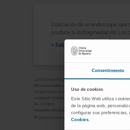
Colocación de un endoscopio que se 
produce la litofragmentación. Los c
> Saber más sobre la litotricia
Consentimiento
La información proporcionada en este Diccionario Mé
términos médicos y no debe ser utilizada como fuen
Uso de cookies
ningún caso el consejo, diagnóstico, tratamiento o 
cualquier condición o síntoma médico. La Clínica Uni
Este Sitio Web utiliza cookie
diccionario.
de la página web, personaliza
Infografías realizadas con https://BioRender.com
configurar sus preferencias,
© Clínica Universidad de Navarra 2026
Cookies
.