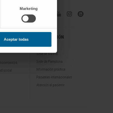
Marketing
Síguenos
A CLÍNICA
INFORMACIÓN
Aceptar todas
PRÁCTICA
Sede de Madrid
Sede de Pamplona
onocimientos
Información práctica
d social
Pacientes internacionales
Atención al paciente