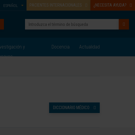
PACIENTES INTERNACIONALES
¿NECESITA AYUDA?
ESPAÑOL
vestigación y
Docencia
Actualidad
nsayos
DICCIONARIO MÉDICO