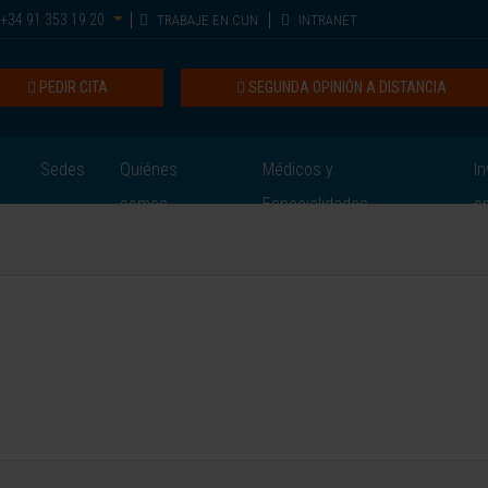
+34 91 353 19 20
TRABAJE EN CUN
INTRANET
PEDIR CITA
SEGUNDA OPINIÓN A DISTANCIA
Sedes
Quiénes
Médicos y
In
somos
Especialidades
e