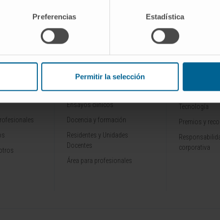
Preferencias
Estadística
SCRIBIRSE
INVESTIGACIÓN Y
CONOZCA L
Permitir la selección
ALES
DOCENCIA
Por qué venir
Ensayos clínicos
Tecnología
rofesionales
Docencia y formación
Premios y rec
os
Residentes y Unidades
Responsabilida
Docentes
corporativa
otros
Área para profesionales