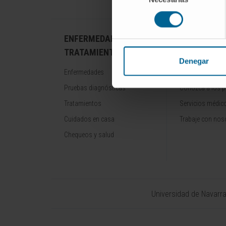
consentimiento
ENFERMEDADES Y
NUESTROS
TRATAMIENTOS
PROFESION
Denegar
Enfermedades
Cancer Center
Pruebas diagnósticas
Conozca a los p
Tratamientos
Servicios médic
Cuidados en casa
Trabaje con nos
Chequeos y salud
Universidad de Navarr