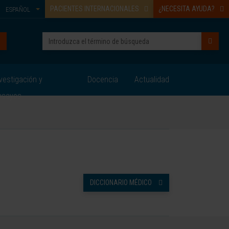
PACIENTES INTERNACIONALES
¿NECESITA AYUDA?
ESPAÑOL
vestigación y
Docencia
Actualidad
nsayos
DICCIONARIO MÉDICO