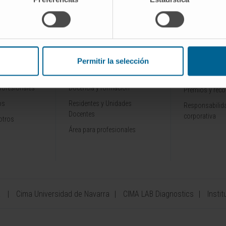
INVESTIGACIÓN Y
CONOZCA L
ALES
DOCENCIA
Por qué venir
Permitir la selección
Ensayos clínicos
Tecnología
rofesionales
Docencia y formación
Premios y rec
os
Residentes y Unidades
Responsabilida
Docentes
corporativa
otros
Área para profesionales
a
Cima Universidad de Navarra
CIMA LAB Diagnostics
Instit