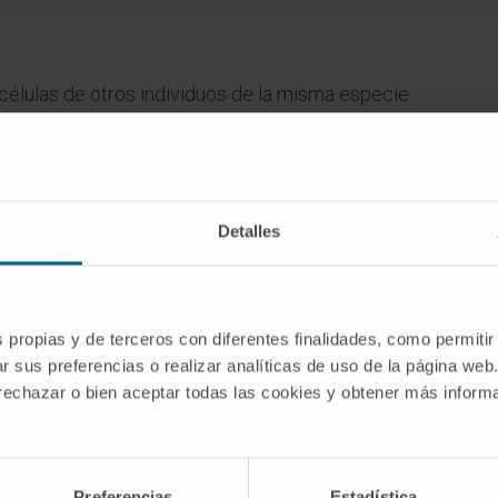
 células de otros individuos de la misma especie.
dico de la Clínica Universidad de Navarra tiene como objetivo principal
Detalles
te única para tomar decisiones relacionadas con la salud. Esta informa
recomendaciones de profesionales de la salud. Siempre es esencial consu
versidad de Navarra no se responsabiliza por el uso inapropiado o la in
s propias y de terceros con diferentes finalidades, como permitir
r sus preferencias o realizar analíticas de uso de la página web
 rechazar o bien aceptar todas las cookies y obtener más infor
SCRIBIRSE
Preferencias
Estadística