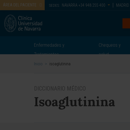
ÁREA DEL PACIENTE
NAVARRA
+34 948 255 400
MADRID
SEDES:
Enfermedades y
Chequeos y
Tratamientos
salud
Inicio
>
isoaglutinina
DICCIONARIO MÉDICO
Isoaglutinina