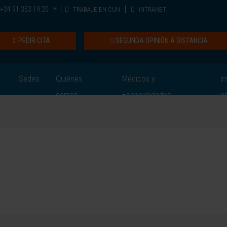
+34 91 353 19 20
TRABAJE EN CUN
INTRANET
PEDIR CITA
SEGUNDA OPINIÓN A DISTANCIA
Sedes
Quiénes
Médicos y
In
somos
Especialidades
e