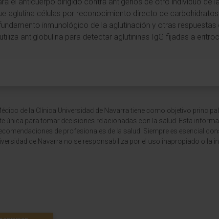
ara el anticuerpo dirigido contra antígenos de otro individuo de
que aglutina células por reconocimiento directo de carbohidratos
 fundamento inmunológico de la aglutinación y otras respuestas 
utiliza antiglobulina para detectar aglutininas IgG fijadas a eritroc
dico de la Clínica Universidad de Navarra tiene como objetivo principal
te única para tomar decisiones relacionadas con la salud. Esta informa
recomendaciones de profesionales de la salud. Siempre es esencial consu
versidad de Navarra no se responsabiliza por el uso inapropiado o la in