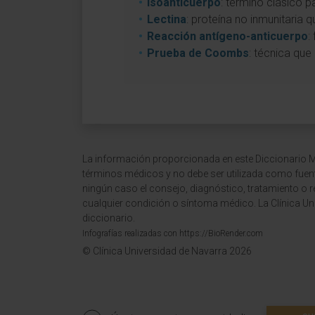
Isoanticuerpo
: término clásico p
Lectina
: proteína no inmunitaria 
Reacción antígeno-anticuerpo
:
Prueba de Coombs
: técnica que 
La información proporcionada en este Diccionario Mé
términos médicos y no debe ser utilizada como fuen
ningún caso el consejo, diagnóstico, tratamiento o 
cualquier condición o síntoma médico. La Clínica Uni
diccionario.
Infografías realizadas con https://BioRender.com
© Clínica Universidad de Navarra 2026