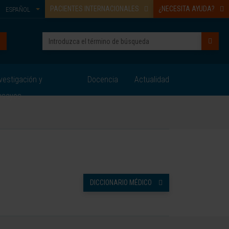
PACIENTES INTERNACIONALES
¿NECESITA AYUDA?
ESPAÑOL
vestigación y
Docencia
Actualidad
nsayos
DICCIONARIO MÉDICO