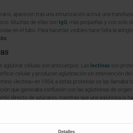
trario, aparecen tras una inmunización activa: una transfus
torio. Muchas de ellas son
IgG
, más pequeñas y con solo d
olas en el tubo. Para hacerlas visibles hace falta la antigl
mbs
.
nas
 aglutinar células son anticuerpos. Las
lectinas
son prote
ficie celular y producen aglutinación sin intervención del
mino «lectina» en 1954, a estas proteínas se las llamaba 
ción que generaba confusión con las aglutininas de origen 
ento directo de azúcares, mientras que una aglutinina lo h
es
ra aglutinina?
Detalles