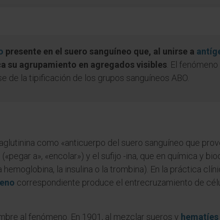
o
presente en el suero sanguíneo que, al unirse a
antíg
oca su agrupamiento en agregados visibles
. El fenómeno
ase de la tipificación de los grupos sanguíneos ABO.
glutinina como «anticuerpo del suero sanguíneo que provo
 («pegar a», «encolar») y el sufijo -ina, que en química y 
emoglobina, la insulina o la trombina). En la práctica clín
geno
correspondiente produce el entrecruzamiento de célu
ombre al fenómeno. En 1901, al mezclar sueros y
hematíes