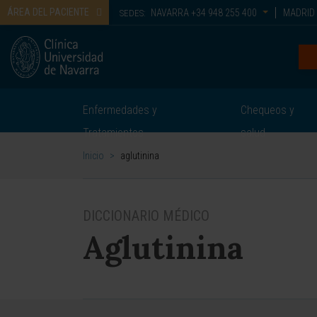
ÁREA DEL PACIENTE
NAVARRA
+34 948 255 400
MADRID
SEDES:
Enfermedades y
Chequeos y
Tratamientos
salud
Inicio
>
aglutinina
DICCIONARIO MÉDICO
Aglutinina