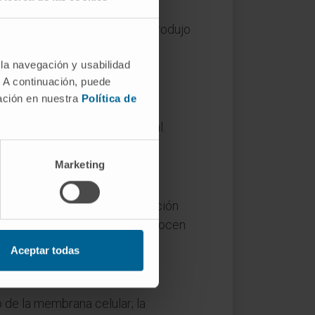
s activas. Karl Landsteiner introdujo
e otros individuos.
 la navegación y usabilidad
. A continuación, puede
mación en nuestra
Política de
parecer durante los primeros
 la flora bacteriana intestinal.
dad adulta.
Marketing
 anticuerpo produzca aglutinación
rlas. Los anticuerpos que reconocen
Aceptar todas
o de la membrana celular; la