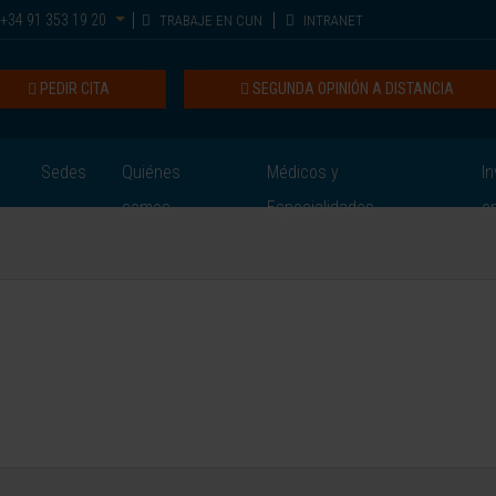
+34 91 353 19 20
TRABAJE EN CUN
INTRANET
PEDIR CITA
SEGUNDA OPINIÓN A DISTANCIA
Sedes
Quiénes
Médicos y
In
somos
Especialidades
e