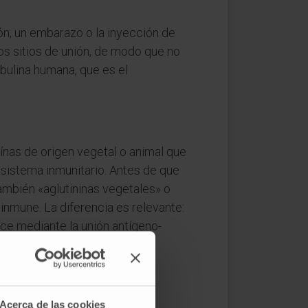
ión, un embarazo o la inyección de
os sitios de unión, de modo que no
obulina humana, que es el
ínas de origen vegetal o animal que
 sistema inmunitario. Antes de que
también «aglutininas vegetales» o
inmune. La diferencia es relevante:
ace mediante la unión antígeno-
Acerca de las cookies