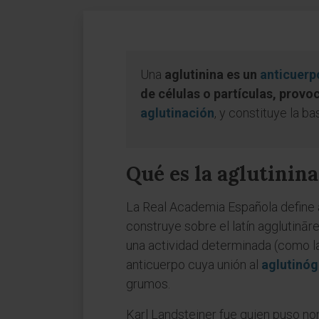
Una
aglutinina es un
anticuerp
de células o partículas, prov
aglutinación
, y constituye la b
Qué es la aglutinina
La Real Academia Española define a
construye sobre el latín agglutināre
una actividad determinada (como la h
anticuerpo cuya unión al
aglutinó
grumos.
Karl Landsteiner fue quien puso n