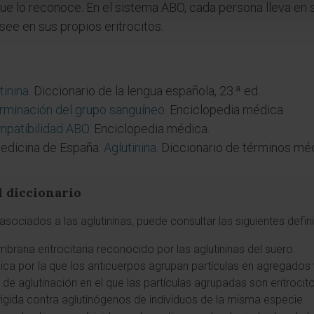
 que lo reconoce. En el sistema ABO, cada persona lleva en s
see en sus propios eritrocitos.
tinina
. Diccionario de la lengua española, 23.ª ed.
rminación del grupo sanguíneo
. Enciclopedia médica.
mpatibilidad ABO
. Enciclopedia médica.
edicina de España.
Aglutinina
. Diccionario de términos mé
l diccionario
sociados a las aglutininas, puede consultar las siguientes defin
mbrana eritrocitaria reconocido por las aglutininas del suero.
ica por la que los anticuerpos agrupan partículas en agregados v
r de aglutinación en el que las partículas agrupadas son eritrocit
 dirigida contra aglutinógenos de individuos de la misma especie.