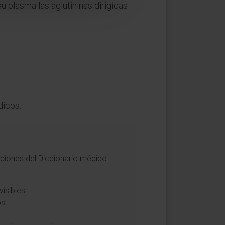
u plasma las aglutininas dirigidas
dicos.
iciones del Diccionario médico:
isibles.
os.