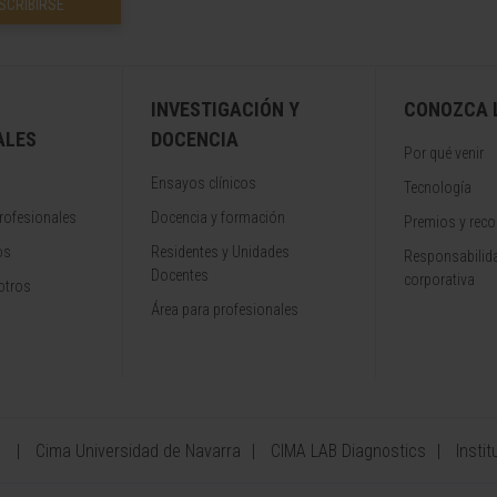
SCRIBIRSE
INVESTIGACIÓN Y
CONOZCA L
ALES
DOCENCIA
Por qué venir
Ensayos clínicos
Tecnología
rofesionales
Docencia y formación
Premios y rec
os
Residentes y Unidades
Responsabilida
Docentes
corporativa
otros
Área para profesionales
a
Cima Universidad de Navarra
CIMA LAB Diagnostics
Instit