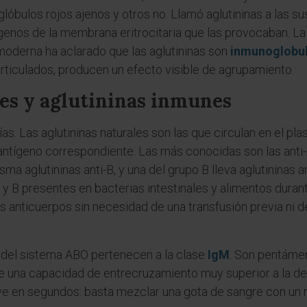
glóbulos rojos ajenos y otros no. Llamó aglutininas a las 
ígenos de la membrana eritrocitaria que las provocaban. 
 moderna ha aclarado que las aglutininas son
inmunoglobul
rticulados, producen un efecto visible de agrupamiento.
es y aglutininas inmunes
s. Las aglutininas naturales son las que circulan en el pla
ntígeno correspondiente. Las más conocidas son las anti-A
ma aglutininas anti-B, y una del grupo B lleva aglutininas a
y B presentes en bacterias intestinales y alimentos duran
s anticuerpos sin necesidad de una transfusión previa ni 
es del sistema ABO pertenecen a la clase
IgM
. Son pentámer
ere una capacidad de entrecruzamiento muy superior a la de 
lve en segundos: basta mezclar una gota de sangre con un r