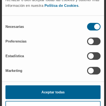
De las tres mayores, sí. Su contribución (3-5 %
información en nuestra
Política de Cookies
.
del total) queda muy por debajo de la
submaxilar (60-70 % en reposo) y de la
Selección
parótida (alrededor del 25 %). Pero las
Necesarias
de
glándulas salivales menores, tomadas
consentimiento
individualmente, producen cantidades aún
Preferencias
más exiguas, del orden del 1 % o menos en
conjunto.
Estadística
¿Qué es una ránula?
La
ránula
es un mucocele del suelo de la
Marketing
boca que se origina por obstrucción o rotura
de los conductos de la glándula sublingual. Se
presenta como una tumoración fluctuante,
Aceptar todas
translúcida, de coloración azulada, que puede
dificultar la deglución y el habla. El nombre