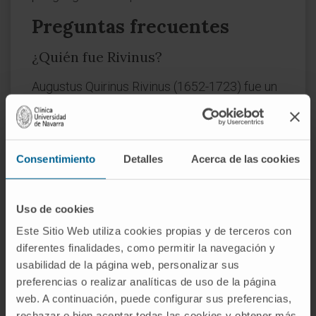
Preguntas frecuentes
¿Quién fue Rivinus?
Augustus Quirinus Rivinus (1652-1723) fue un
médico y botánico alemán, profesor de la
Universidad de Leipzig. Además de describir
los conductos excretores de la glándula
Consentimiento
Detalles
Acerca de las cookies
sublingual, realizó contribuciones en
taxonomía vegetal y en el estudio de la
anatomía del oído. Su nombre quedó
Uso de cookies
vinculado a estos pequeños conductos
Este Sitio Web utiliza cookies propias y de terceros con
salivales y también a la escotadura de Rivinus
diferentes finalidades, como permitir la navegación y
en la membrana timpánica.
usabilidad de la página web, personalizar sus
preferencias o realizar analíticas de uso de la página
¿Es la sublingual la glándula salival
web. A continuación, puede configurar sus preferencias,
que menos saliva produce?
rechazar o bien aceptar todas las cookies y obtener más