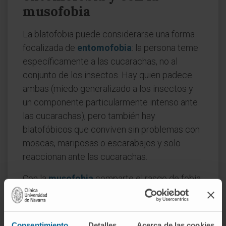
musofobia
La blatofobia puede considerarse una forma
focalizada de
entomofobia
: la persona teme
específicamente a las cucarachas, no al
conjunto de los insectos. Hay quien padece
ambas (miedo generalizado a los insectos y
un componente particularmente intenso ante
las cucarachas), pero también hay
blatofóbicos que conviven sin problemas con
moscas, mariposas o escarabajos y solo
reaccionan ante las cucarachas.
Con la
musofobia
comparte el rasgo de fobia
doméstica: se activan dentro de la vivienda,
están ligadas a la percepción de
contaminación y pueden generar conductas
Consentimiento
Detalles
Acerca de las cookies