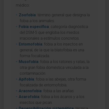
médico:
Zoofobia
: término general que designa la
fobia a los animales.
Fobia específica
: categoría diagnóstica
del DSM-5 que engloba los miedos
irracionales a estímulos concretos.
Entomofobia
: fobia a los insectos en
general, de la que la blatofobia es una
forma focalizada.
Musofobia
: fobia a los ratones y ratas, la
otra gran fobia doméstica vinculada a la
contaminación.
Apifobia
: fobia a las abejas, otra forma
focalizada de entomofobia.
Aracnofobia
: fobia a las arañas.
Acarofobia
: fobia a los ácaros y a los
insectos que pican.
Desensibilización sistemática
: técnica