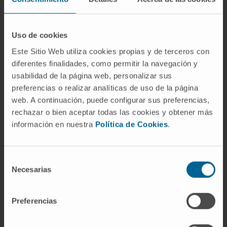
de evitación que afectan a la convivencia
familiar. La rata, sin embargo, se percibe como
capaz de infligir daño directo por mordedura;
Uso de cookies
la cucaracha, virtualmente no. El asco pesa
Este Sitio Web utiliza cookies propias y de terceros con
aún más en la blatofobia.
diferentes finalidades, como permitir la navegación y
usabilidad de la página web, personalizar sus
Preguntas frecuentes
preferencias o realizar analíticas de uso de la página
web. A continuación, puede configurar sus preferencias,
¿De dónde viene la palabra
rechazar o bien aceptar todas las cookies y obtener más
«blatofobia»?
información en nuestra
Política de Cookies
.
Del latín
blatta
, «cucaracha» (documentado en
Plinio el Viejo), y del griego φόβος (
phóbos
),
Selección
«miedo». Es una de las pocas fobias animales
Necesarias
de
cuyo primer componente no es griego sino
consentimiento
latino.
Blatta
da nombre al género zoológico
Preferencias
Blatta
y a la familia Blattidae. La variante
«katsaridafobia» procede del griego moderno