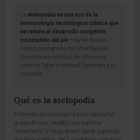
La
atelopodia es una voz de la
terminología teratológica clásica que
se refiere al desarrollo congénito
incompleto del pie
. Hoy en desuso
clínico, permanece documentada en
diccionarios médicos de referencia
como el Taber's Medical Dictionary y el
Dorland's.
Qué es la atelopodia
El término se construye a partir del prefijo
griego ἀτελής (atelḗs), que significa
"imperfecto" o "no acabado" (de ἀ-, partícula
privativa, y τέλος, "fin"), combinado con πούς,