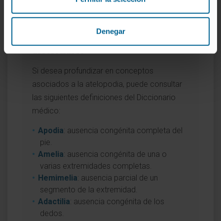
la lengua española
.
Denegar
Entradas relacionadas en el
diccionario
Si desea profundizar en conceptos
asociados a la atelopodia, puede consultar
las siguientes definiciones del Diccionario
médico:
Apodia
: ausencia congénita completa del
pie.
Amelia
: ausencia congénita de una o
varias extremidades completas.
Hemimelia
: ausencia parcial de un
segmento de la extremidad.
Adactilia
: ausencia congénita de los
dedos.