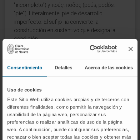
"incompleto") y πούς, ποδός (poús, podós,
"pie"). Literalmente, pie de desarrollo
imperfecto. El sufijo -ia convierte la
construcción en sustantivo que designa la
condición.
¿Es lo mismo atelopodia que
apodia?
Consentimiento
Detalles
Acerca de las cookies
No. La apodia es la ausencia completa del pie;
la atelopodia, su formación parcial. Son
extremos distintos dentro de un mismo
Uso de cookies
espectro malformativo.
Este Sitio Web utiliza cookies propias y de terceros con
diferentes finalidades, como permitir la navegación y
¿Se utiliza todavía este término en
usabilidad de la página web, personalizar sus
medicina?
preferencias o realizar analíticas de uso de la página
web. A continuación, puede configurar sus preferencias,
En la práctica clínica, no. El Segen's Medical
rechazar o bien aceptar todas las cookies y obtener más
Dictionary lo califica expresamente como