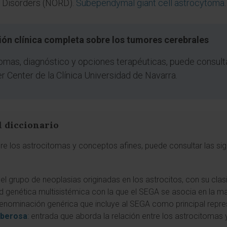
e Disorders (NORD).
Subependymal giant cell astrocytoma
.
ión clínica completa sobre los tumores cerebrales
omas, diagnóstico y opciones terapéuticas, puede consult
r Center de la Clínica Universidad de Navarra.
l diccionario
re los astrocitomas y conceptos afines, puede consultar las sigu
el grupo de neoplasias originadas en los astrocitos, con su clas
d genética multisistémica con la que el SEGA se asocia en la ma
denominación genérica que incluye al SEGA como principal repre
uberosa
: entrada que aborda la relación entre los astrocitomas 