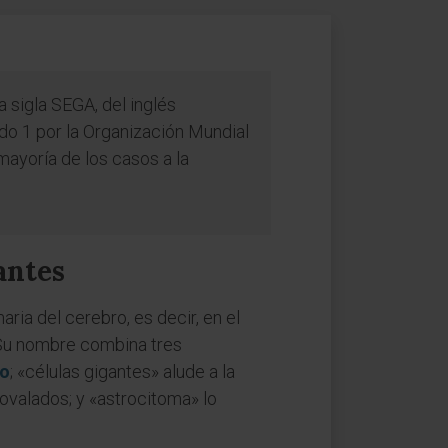
 sigla SEGA, del inglés
do 1 por la Organización Mundial
mayoría de los casos a la
antes
ria del cerebro, es decir, en el
 Su nombre combina tres
o
; «células gigantes» alude a la
valados; y «astrocitoma» lo