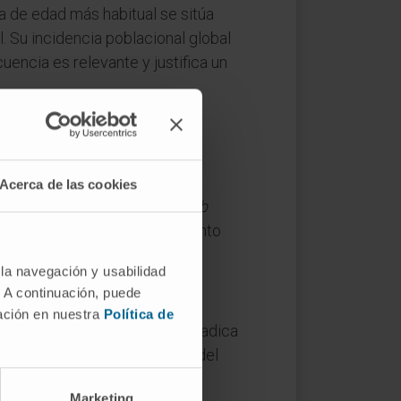
a de edad más habitual se sitúa
. Su incidencia poblacional global
uencia es relevante y justifica un
Acerca de las cookies
ares del cerebro. En latín,
sub
»), en referencia al revestimiento
 la navegación y usabilidad
. A continuación, puede
mación en nuestra
Política de
asis. Su riesgo principal no radica
localización en la proximidad del
Marketing