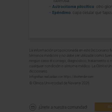
tuberosa.
Astrocitoma pilocítico
: otro gli
Epéndimo
: capa celular que tapiz
La información proporcionada en este Diccionario Mé
términos médicos y no debe ser utilizada como fuen
ningún caso el consejo, diagnóstico, tratamiento o 
cualquier condición o síntoma médico. La Clínica Uni
diccionario.
Infografías realizadas con https://BioRender.com
© Clínica Universidad de Navarra 2026
¡Únete a nuestra comunidad!
SU