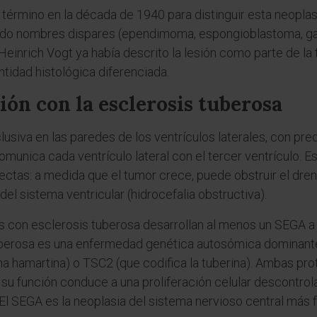
 término en la década de 1940 para distinguir esta neopla
ibido nombres dispares (ependimoma, espongioblastoma, ga
Heinrich Vogt ya había descrito la lesión como parte de la 
entidad histológica diferenciada.
ión con la esclerosis tuberosa
siva en las paredes de los ventrículos laterales, con pred
omunica cada ventrículo lateral con el tercer ventrículo. Es
ctas: a medida que el tumor crece, puede obstruir el drena
del sistema ventricular (hidrocefalia obstructiva).
es con esclerosis tuberosa desarrollan al menos un SEGA a l
tuberosa es una enfermedad genética autosómica dominant
a hamartina) o TSC2 (que codifica la tuberina). Ambas prot
 su función conduce a una proliferación celular descontro
El SEGA es la neoplasia del sistema nervioso central más