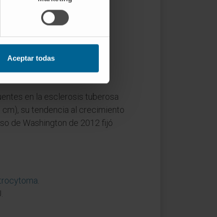
llazgos aislados en pacientes
) sin que la enfermedad se
Aceptar todas
ntes en la esclerosis tuberosa
 cm), su tendencia al crecimiento
nso de Washington de 2012 fijó
strocytoma
.
.