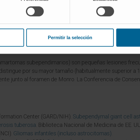
erosis tuberosa?
ría de los casos publicados sin esclerosis tuberosa son ha
n mutaciones somáticas en los mismos genes (TSC1 o TSC2
Permitir la selección
e un nódulo subependimario?
amartomas subependimarios) son pequeñas lesiones frecue
istingue por su mayor tamaño (habitualmente superior a 1
rente junto al foramen de Monro. La Conferencia de Conse
nformation Center (GARD/NIH).
Subependymal giant cell a
erosis tuberosa
. Biblioteca Nacional de Medicina de EE. UU
(NCI).
Gliomas infantiles (incluso astrocitomas)
.