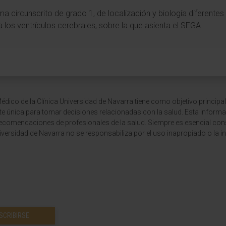
oma circunscrito de grado 1, de localización y biología diferentes
a los ventrículos cerebrales, sobre la que asienta el SEGA.
dico de la Clínica Universidad de Navarra tiene como objetivo principal
te única para tomar decisiones relacionadas con la salud. Esta informa
recomendaciones de profesionales de la salud. Siempre es esencial consu
versidad de Navarra no se responsabiliza por el uso inapropiado o la in
SCRIBIRSE