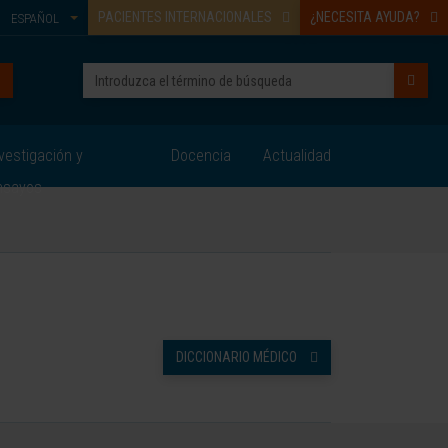
PACIENTES INTERNACIONALES
¿NECESITA AYUDA?
ESPAÑOL
vestigación y
Docencia
Actualidad
nsayos
DICCIONARIO MÉDICO