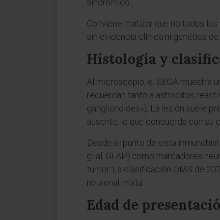
sindrómico.
Conviene matizar que no todos los
sin evidencia clínica ni genética d
Histología y clasifi
Al microscopio, el SEGA muestra un
recuerdan tanto a astrocitos react
ganglionoides»). La lesión suele pre
ausente, lo que concuerda con su 
Desde el punto de vista inmunohisto
glial, GFAP) como marcadores neuro
tumor. La clasificación OMS de 2021
neuronal mixta.
Edad de presentaci