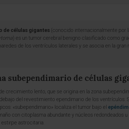
 de células gigantes
(conocido internacionalmente por la
cytoma
) es un tumor cerebral benigno clasificado como gra
aredes de los ventrículos laterales y se asocia en la gran 
ma subependimario de células gig
 de crecimiento lento, que se origina en la zona subependima
 debajo del revestimiento ependimario de los ventrículos.
icos: «subependimario» localiza el tumor bajo el
epéndim
amaño con citoplasma abundante y núcleos redondeados u o
stirpe astrocitaria.