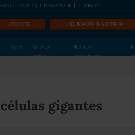
+34 91 353 19 20
TRABAJE EN CUN
INTRANET
PEDIR CITA
SEGUNDA OPINIÓN A DISTANCIA
Sedes
Quiénes
Médicos y
In
somos
Especialidades
e
células gigantes