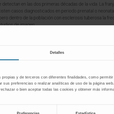
detectan en las dos primeras décadas de la vida. La franj
xisten casos diagnosticados en periodo prenatal o neonatal
 pero dentro de la población con esclerosis tuberosa la frec
tudios de imagen.
es
dimario»?
Detalles
ndimo, la capa de células que tapiza las cavidades ventricul
ede del griego ἐπένδυμα (
epéndyma
, «vestidura exterior
s propias y de terceros con diferentes finalidades, como permitir
r sus preferencias o realizar analíticas de uso de la página web
 rechazar o bien aceptar todas las cookies y obtener más infor
MS, benigno, de crecimiento lento, y que no produce metást
d para obstruir el flujo del líquido cefalorraquídeo por su 
Preferencias
Estadística