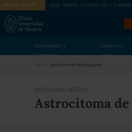
ÁREA DEL PACIENTE
NAVARRA
+34 948 255 400
MADRID
SEDES:
Enfermedades y
Chequeos y
Tratamientos
salud
Inicio
>
astrocitoma de células gigantes
DICCIONARIO MÉDICO
Astrocitoma de 