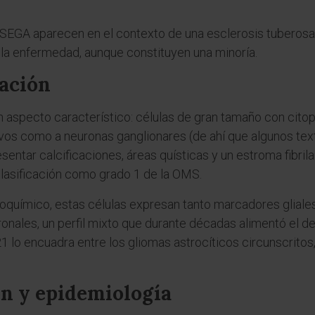
 SEGA aparecen en el contexto de una esclerosis tuberosa.
e la enfermedad, aunque constituyen una minoría.
cación
 aspecto característico: células de gran tamaño con cito
ivos como a neuronas ganglionares (de ahí que algunos te
sentar calcificaciones, áreas quísticas y un estroma fibrila
clasificación como grado 1 de la OMS.
químico, estas células expresan tanto marcadores gliales 
nales, un perfil mixto que durante décadas alimentó el de
 lo encuadra entre los gliomas astrocíticos circunscritos
ón y epidemiología