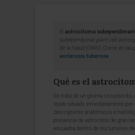
El
astrocitoma subependimario
subependymal giant cell astro
de la Salud (OMS). Crece en las p
esclerosis tuberosa
.
Qué es el astrocito
Se trata de un glioma circunscrito,
tejido situado inmediatamente por
descriptores anatómicos e histológ
presencia de astrocitos de gran t
encuadra dentro de los tumores de e