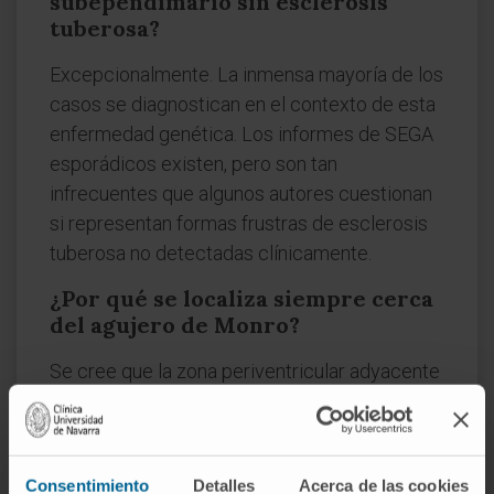
subependimario sin esclerosis
tuberosa?
Excepcionalmente. La inmensa mayoría de los
casos se diagnostican en el contexto de esta
enfermedad genética. Los informes de SEGA
esporádicos existen, pero son tan
infrecuentes que algunos autores cuestionan
si representan formas frustras de esclerosis
tuberosa no detectadas clínicamente.
¿Por qué se localiza siempre cerca
del agujero de Monro?
Se cree que la zona periventricular adyacente
al agujero interventricular concentra una
población de células progenitoras gliales
especialmente sensible a la pérdida de
Consentimiento
Detalles
Acerca de las cookies
función de los genes TSC1/TSC2. La