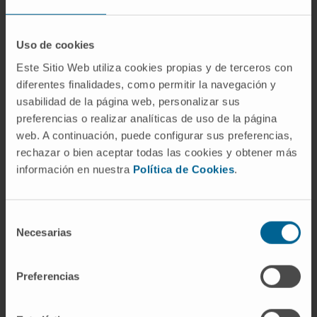
proximidad a esta región explica también por
qué el SEGA, al crecer, puede obstruir la
Uso de cookies
circulación de líquido cefalorraquídeo y
Este Sitio Web utiliza cookies propias y de terceros con
provocar
hidrocefalia
obstructiva.
diferentes finalidades, como permitir la navegación y
Referencias
usabilidad de la página web, personalizar sus
preferencias o realizar analíticas de uso de la página
web. A continuación, puede configurar sus preferencias,
National Organization for Rare Disorders
rechazar o bien aceptar todas las cookies y obtener más
(NORD).
Subependymal Giant Cell
información en nuestra
Política de Cookies
.
Astrocytoma
.
Instituto Nacional del Cáncer (NCI).
Gliomas infantiles (incluso astrocitomas)
.
Selección
Manual MSD (versión para
Necesarias
de
profesionales).
Gliomas
.
consentimiento
MedlinePlus.
Esclerosis tuberosa
.
Preferencias