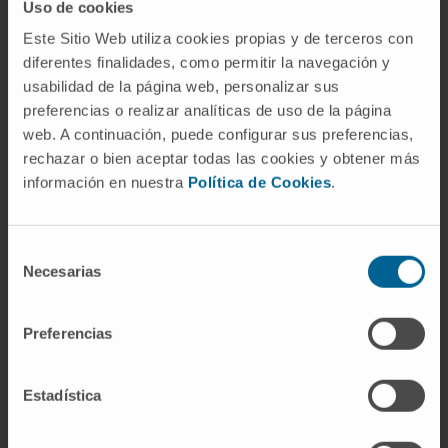
antes que las manifestaciones cutáneas,
Uso de cookies
renales o cardíacas. La Conferencia de
Este Sitio Web utiliza cookies propias y de terceros con
Consenso Internacional de 2012 incluyó el
diferentes finalidades, como permitir la navegación y
SEGA entre los criterios mayores para el
usabilidad de la página web, personalizar sus
diagnóstico clínico del CET.
preferencias o realizar analíticas de uso de la página
web. A continuación, puede configurar sus preferencias,
Referencias
rechazar o bien aceptar todas las cookies y obtener más
información en nuestra
Política de Cookies
.
MedlinePlus en español.
Esclerosis
tuberosa
. Biblioteca Nacional de
Medicina de EE. UU.
Selección
Necesarias
de
Genetic and Rare Diseases Information
consentimiento
Center (GARD/NIH).
Subependymal giant
cell astrocytoma
.
Preferencias
MedlinePlus en español.
Esclerosis
tuberosa
. Tema de salud.
Estadística
National Organization for Rare Disorders
(NORD).
Subependymal giant cell